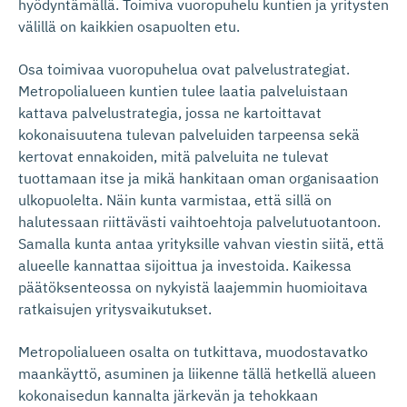
hyödyntämällä. Toimiva vuoropuhelu kuntien ja yritysten
välillä on kaikkien osapuolten etu.
Osa toimivaa vuoropuhelua ovat palvelustrategiat.
Metropolialueen kuntien tulee laatia palveluistaan
kattava palvelustrategia, jossa ne kartoittavat
kokonaisuutena tulevan palveluiden tarpeensa sekä
kertovat ennakoiden, mitä palveluita ne tulevat
tuottamaan itse ja mikä hankitaan oman organisaation
ulkopuolelta. Näin kunta varmistaa, että sillä on
halutessaan riittävästi vaihtoehtoja palvelutuotantoon.
Samalla kunta antaa yrityksille vahvan viestin siitä, että
alueelle kannattaa sijoittua ja investoida. Kaikessa
päätöksenteossa on nykyistä laajemmin huomioitava
ratkaisujen yritysvaikutukset.
Metropolialueen osalta on tutkittava, muodostavatko
maankäyttö, asuminen ja liikenne tällä hetkellä alueen
kokonaisedun kannalta järkevän ja tehokkaan