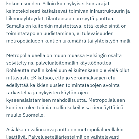
kokonaisuuden. Silloin kun nykyiset kuntarajat
keinotekoisesti katkaisevat toimivan infrastruktuurin ja
liikenneyhteydet, tilanteeseen on syytä puuttua.
Samalla on kuitenkin muistettava, että keskeisintä on
toimintatapojen uudistaminen, ei tulevaisuuden
metropolialueen kuntien lukumäärä tai yhteistyön malli.
Metropolialueella on muun muassa Helsingin osalta
selvitelty ns. palvelualoitemallin käyttöönottoa.
Rohkeutta mallin kokeiluun ei kuitenkaan ole vielä ollut
riittävästi. EK katsoo, että jo veronmaksajien etu
edellyttää kaikkien uusien toimintatapojen avointa
tarkastelua ja nykyisten käytäntöjen
kyseenalaistamisen mahdollisuutta. Metropolialueen
kuntien tulee toimia mallin kokeilussa tiennäyttäjinä
muulle Suomelle.
Asiakkaan valinnanvapautta on metropolialueellakin
lisättävä. Palvelusetelijärjestelmä on vaihtelevasti