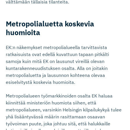
välttämään tällaisia tilanteita.
Metropolia­luetta koskevia
huomioita
EK:n näkemykset metropolialueella tarvittavista
ratkaisuista ovat edellä kuvattuun tapaan pitkälti
samoja kuin mitä EK on lausunut vireillä olevan
kuntarakenneuudistuksen osalta. Alla on joitakin
metropolialuetta ja lausunnon kohteena olevaa
esiselvitystä koskevia huomioita.
Metropolialueen työmarkkinoiden osalta EK haluaa
kiinnittää ministeriön huomiota siihen, että
metropolialueen, varsinkin Helsingin kilpailukykyä tulee
yhä lisääntyvässä määrin rasittamaan osaavan
työvoiman puute, joka johtuu sitä, että halukkaille