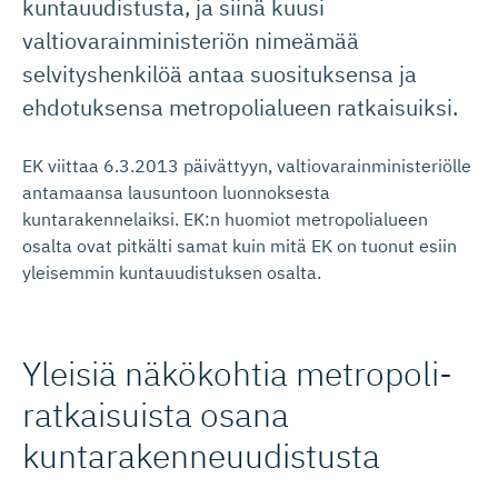
kuntauudistusta, ja siinä kuusi
valtiovarainministeriön nimeämää
selvityshenkilöä antaa suosituksensa ja
ehdotuksensa metropolialueen ratkaisuiksi.
EK viittaa 6.3.2013 päivättyyn, valtiovarainministeriölle
antamaansa lausuntoon luonnoksesta
kuntarakennelaiksi. EK:n huomiot metropolialueen
osalta ovat pitkälti samat kuin mitä EK on tuonut esiin
yleisemmin kuntauudistuksen osalta.
Yleisiä näkökohtia metropoli­
rat­kai­suista osana
kuntaraken­neuu­distusta