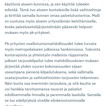
käytössä alueen kunnissa, ja sen käyttöä tuleekin
edistää. Tämä tuo alueen kuntalaisille lisää vaihtoehtoja
ja kirittää samalla kunnan omaa palvelutuotantoa. Malli
on suotuisa myös alueen yrityselämän kehittämiselle,
koska palvelusetelijärjestelmään pääsevät helposti
mukaan myös pk-yritykset.
Pk-yritysten osallistumismahdollisuudet tulee turvata
myös metropolialueen julkisissa hankinnoissa. Tulevista
kuntarajoista ja yhteistyön malleista riippumatta
julkiset tarjouskilpailut tulee mahdollisuuksien mukaan
järjestää yhden suuren kokonaisuuden sijaan
useampana pienenä kilpailutuksena, sekä sallimalla
osatarjousten ja vaihtoehtoisten tarjousten tekeminen.
Näin kunta saa enemmän tarjouksia, ja sitä kautta se
voi hankkia tarvitsemansa tavarat ja palvelut
edullisemmalla hinnalla ja paremmalla laadulla. Samalla
se luo edellytyksiä vireälle elinkeinotoiminnalle