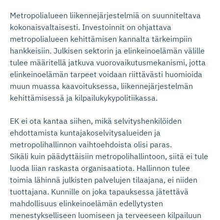
Metropolialueen liikennejärjestelmiä on suunniteltava
kokonaisvaltaisesti. Investoinnit on ohjattava
metropolialueen kehittämisen kannalta tärkeimpiin
hankkeisiin. Julkisen sektorin ja elinkeinoelämän välille
tulee määritellä jatkuva vuorovaikutusmekanismi, jotta
elinkeinoelämän tarpeet voidaan riittävästi huomioida
muun muassa kaavoituksessa, liikennejärjestelmän
kehittämisessä ja kilpailukykypolitiikassa.
EK ei ota kantaa siihen, mikä selvityshenkilöiden
ehdottamista kuntajakoselvitysalueiden ja
metropolihallinnon vaihtoehdoista olisi paras.
Sikäli kuin päädyttäisiin metropolihallintoon, siitä ei tule
luoda liian raskasta organisaatiota. Hallinnon tulee
toimia lähinnä julkisten palvelujen tilaajana, ei niiden
tuottajana. Kunnille on joka tapauksessa jätettävä
mahdollisuus elinkeinoelämän edellytysten
menestykselliseen luomiseen ja terveeseen kilpailuun