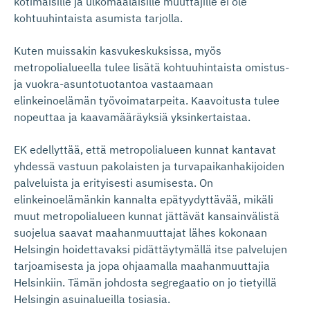
kotimaisille ja ulkomaalaisille muuttajille ei ole
kohtuuhintaista asumista tarjolla.
Kuten muissakin kasvukeskuksissa, myös
metropolialueella tulee lisätä kohtuuhintaista omistus-
ja vuokra-asuntotuotantoa vastaamaan
elinkeinoelämän työvoimatarpeita. Kaavoitusta tulee
nopeuttaa ja kaavamääräyksiä yksinkertaistaa.
EK edellyttää, että metropolialueen kunnat kantavat
yhdessä vastuun pakolaisten ja turvapaikanhakijoiden
palveluista ja erityisesti asumisesta. On
elinkeinoelämänkin kannalta epätyydyttävää, mikäli
muut metropolialueen kunnat jättävät kansainvälistä
suojelua saavat maahanmuuttajat lähes kokonaan
Helsingin hoidettavaksi pidättäytymällä itse palvelujen
tarjoamisesta ja jopa ohjaamalla maahanmuuttajia
Helsinkiin. Tämän johdosta segregaatio on jo tietyillä
Helsingin asuinalueilla tosiasia.