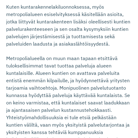
Kuten kuntarakennelakiluonnoksessa, myös
metropolialueen esiselvityksessä käsitellään asioita,
jotka liittyvät kuntarakenteen lisäksi oleellisesti kuntien
palvelurakenteeseen ja sen osalta kysymyksiin kuntien
palvelujen järjestämisestä ja tuottamisesta sekä
palveluiden laadusta ja asiakaslähtöisyydestä.
Metropolialueella on muun maan tapaan etsittävä
tuloksellisimmat tavat tuottaa palveluja alueen
kuntalaisille. Alueen kuntien on avattava palveluita
entistä enemmän kilpailulle, ja hyödynnettävä yritysten
tarjoamia vaihtoehtoja. Monipuolinen palvelutuotanto
kunnassa hyödyttää palveluja käyttävää kuntalaista. Se
on keino varmistaa, että kuntalaiset saavat laadukkaan
ja ajantasaisen palvelun kustannustehokkaasti.
Yhteistyömahdollisuuksia ei tule etsiä pelkästään
kuntien väliltä, vaan myös yksityistä palvelutarjontaa ja
yksityisten kanssa tehtäviä kumppanuuksia