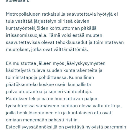
alueellaan.
Metropolialueen ratkaisuilla saavutettavia hyötyjä ei
tule vesittää järjestelyn piirissä olevien
kuntatyöntekijöiden kohtuuttoman pitkällä
irtisanomissuojalla. Tämä voisi estää muuten
saavutettavissa olevat tehokkuusedut ja toimintatavan
muutokset, jotka ovat välttämättömiä.
EK muistuttaa jälleen myös jääviyskysymysten
käsittelystä tulevaisuuden kuntarakenteita ja
toimintatapoja pohdittaessa. Kunnallinen
päätöksenteko koskee usein kunnallista
palvelutuotantoa ja sen eri vaihtoehtoja.
Päätöksentekijöinä on huomattavan paljon
työsuhteessa samaiseen kuntaan olevia valtuutettuja,
joilla henkilökohtainen etu ja kuntalaisen etu ovat
omiaan menemään pahasti ristiin.
Esteellisyyssäännöksillä on pyrittävä nykyistä paremmin