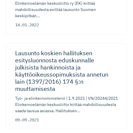
Elinkeinoelämän keskusliitto ry (EK) kiittää
mahdollisuudesta esittää lausunto Suomen
keskipitkän...
14.01.2022
Lausunto koskien hallituksen
esitysluonnosta eduskunnalle
julkisista hankinnoista ja
käyttöoikeus­so­pi­muksista annetun
lain (1397/2016) 174 §:n
muuttamisesta
Työ- ja elinkeinoministeriö | 1.9.2021 | VN/20244/2021
Elinkeinoelämän keskusliitto kiittää mahdollisuudesta
saada lausua asiassa. Hallituksen...
09.09.2021