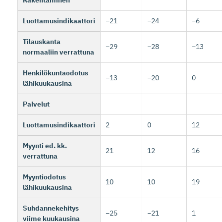
Luottamusindikaattori
−21
−24
−6
Tilauskanta
−29
−28
−13
normaaliin verrattuna
Henkilökuntaodotus
−13
−20
0
lähikuukausina
Palvelut
Luottamusindikaattori
2
0
12
Myynti ed. kk.
21
12
16
verrattuna
Myyntiodotus
10
10
19
lähikuukausina
Suhdannekehitys
−25
−21
1
viime kuukausina