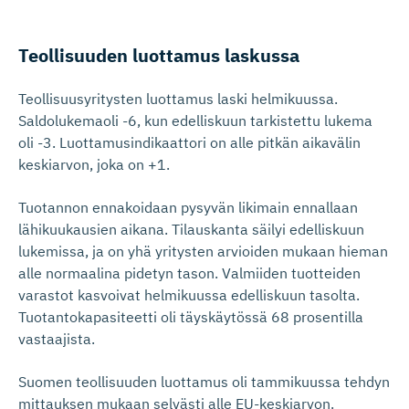
Teollisuuden luottamus laskussa
Teollisuusyritysten luottamus laski helmikuussa.
Saldolukemaoli -6, kun edelliskuun tarkistettu lukema
oli -3. Luottamusindikaattori on alle pitkän aikavälin
keskiarvon, joka on +1.
Tuotannon ennakoidaan pysyvän likimain ennallaan
lähikuukausien aikana. Tilauskanta säilyi edelliskuun
lukemissa, ja on yhä yritysten arvioiden mukaan hieman
alle normaalina pidetyn tason. Valmiiden tuotteiden
varastot kasvoivat helmikuussa edelliskuun tasolta.
Tuotantokapasiteetti oli täyskäytössä 68 prosentilla
vastaajista.
Suomen teollisuuden luottamus oli tammikuussa tehdyn
mittauksen mukaan selvästi alle EU-keskiarvon.