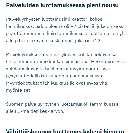
Palveluiden luottamuksessa pieni nousu
Palveluyritysten luottamusindikaattori kohosi
helmikuussa. Saldolukema oli +2 pistettä, joka on kaksi
pistettä enemmän kuin tammikuussa. Luottamus on yhä
alle pitkän aikavälin keskiarvon, joka on +12.
Palveluyritykset arvioivat yleisen suhdannekuvansa
heikentyneen viime kuukausien aikana. Heikentyneestä
suhdannekuvasta huolimatta myyntimäärät ovat
pysyneet edelliskuukauden tapaan nousussa.
Myyntiodotukset lähikuukausille ovat myös yhä
myönteiset.
Suomen palveluyritysten luottamus oli tammikuussa
alle EU-maiden keskiarvon.
Vähittäis­kaupan luottamus koheni hieman