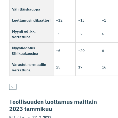
Vähittäiskauppa
Luottamusindikaattori
−12
−13
−1
Myynti ed. kk.
−5
−2
6
verrattuna
Myyntiodotus
−6
−20
6
lähikuukausina
Varastot normaaliin
25
17
16
verrattuna
Teollisuuden luottamus maittain
2023 tammikuu
Päivitetty
27.2.2023