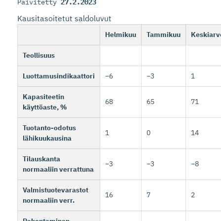
Päivitetty
27.2.2023
Kausitasoitetut saldoluvut
Helmikuu
Tammikuu
Keskiarv
Teollisuus
Luottamusindikaattori
−6
−3
1
Kapasiteetin
68
65
71
käyttöaste, %
Tuotanto-odotus
1
0
14
lähikuukausina
Tilauskanta
−3
−3
−8
normaaliin verrattuna
Valmistuotevarastot
16
7
2
normaaliin verr.
Rakentaminen