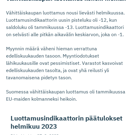
Vähittäiskaupan luottamus nousi lievästi helmikuussa.
Luottamusindikaattorin uusin pisteluku oli -12, kun
saldoluku oli tammikuussa -13. Luottamusindikaattori
on selvästi alle pitkän aikavälin keskiarvon, joka on -1.
Myynnin määrä väheni hieman verrattuna
edelliskuukauden tasoon. Myyntiodotukset
lähikuukausille ovat pessimistiset. Varastot kasvoivat
edelliskuukauden tasolta, ja ovat yhä reilusti yli
tavanomaisena pidetyn tason.
Suomessa vähittäiskaupan luottamus oli tammikuussa
EU-maiden kolmanneksi heikoin.
Luottamusin­di­kaattorin päätulokset
helmikuu 2023