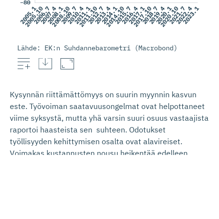
Lähde: EK:n Suhdannebarometri (Macrobond)
Kysynnän riittämättömyys on suurin myynnin kasvun
este. Työvoiman saatavuusongelmat ovat helpottaneet
viime syksystä, mutta yhä varsin suuri osuus vastaajista
raportoi haasteista sen suhteen. Odotukset
työllisyyden kehittymisen osalta ovat alavireiset.
Voimakas kustannusten nousu heikentää edelleen
palvelualojen kannattavuutta.
Palveluiden henkilöstö­kehitys
tammikuussa 2023