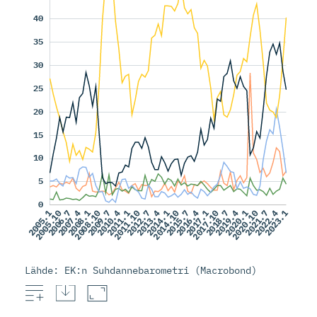
Lähde: EK:n Suhdannebarometri (Macrobond)
Ammattityövoiman puute
Riittämätön kysyntä
Kapasiteetti tai raaka-aineet