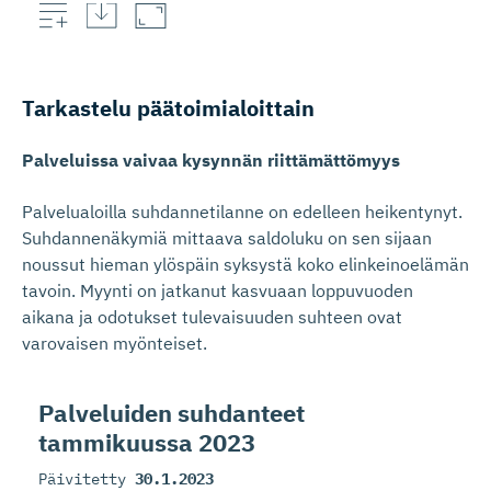
Henkilökunnnan määrän kehitys
Tarkastelu päätoimia­loittain
Palveluissa vaivaa kysynnän riittämättömyys
Palvelualoilla suhdannetilanne on edelleen heikentynyt.
Suhdannenäkymiä mittaava saldoluku on sen sijaan
noussut hieman ylöspäin syksystä koko elinkeinoelämän
tavoin. Myynti on jatkanut kasvuaan loppuvuoden
aikana ja odotukset tulevaisuuden suhteen ovat
varovaisen myönteiset.
Palveluiden suhdanteet
tammikuussa 2023
Päivitetty
30.1.2023