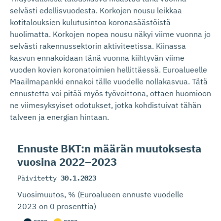
selvästi edellisvuodesta. Korkojen nousu leikkaa
kotitalouksien kulutusintoa koronasäästöistä
huolimatta. Korkojen nopea nousu näkyi viime vuonna jo
selvästi rakennussektorin aktiviteetissa. Kiinassa
kasvun ennakoidaan tänä vuonna kiihtyvän viime
vuoden kovien koronatoimien hellittäessä. Euroalueelle
Maailmapankki ennakoi tälle vuodelle nollakasvua. Tätä
ennustetta voi pitää myös työvoittona, ottaen huomioon
ne viimesyksyiset odotukset, jotka kohdistuivat tähän
talveen ja energian hintaan.
Ennuste BKT:n määrän muutoksesta
vuosina 2022–2023
Päivitetty
30.1.2023
Vuosimuutos, % (Euroalueen ennuste vuodelle
2023 on 0 prosenttia)