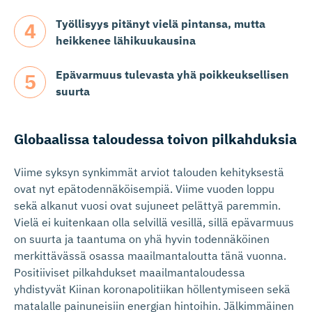
Työllisyys pitänyt vielä pintansa, mutta
heikkenee lähikuukausina
Epävarmuus tulevasta yhä poikkeuksellisen
suurta
Globaalissa taloudessa toivon pilkahduksia
Viime syksyn synkimmät arviot talouden kehityksestä
ovat nyt epätodennäköisempiä. Viime vuoden loppu
sekä alkanut vuosi ovat sujuneet pelättyä paremmin.
Vielä ei kuitenkaan olla selvillä vesillä, sillä epävarmuus
on suurta ja taantuma on yhä hyvin todennäköinen
merkittävässä osassa maailmantaloutta tänä vuonna.
Positiiviset pilkahdukset maailmantaloudessa
yhdistyvät Kiinan koronapolitiikan höllentymiseen sekä
matalalle painuneisiin energian hintoihin. Jälkimmäinen