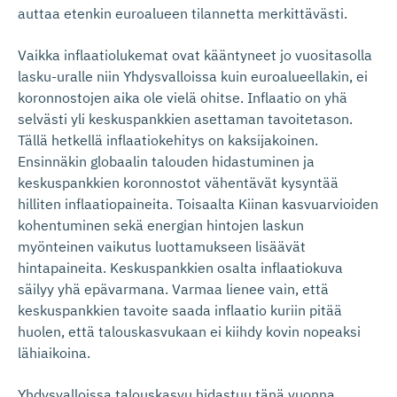
auttaa etenkin euroalueen tilannetta merkittävästi.
Vaikka inflaatiolukemat ovat kääntyneet jo vuositasolla
lasku-uralle niin Yhdysvalloissa kuin euroalueellakin, ei
koronnostojen aika ole vielä ohitse. Inflaatio on yhä
selvästi yli keskuspankkien asettaman tavoitetason.
Tällä hetkellä inflaatiokehitys on kaksijakoinen.
Ensinnäkin globaalin talouden hidastuminen ja
keskuspankkien koronnostot vähentävät kysyntää
hilliten inflaatiopaineita. Toisaalta Kiinan kasvuarvioiden
kohentuminen sekä energian hintojen laskun
myönteinen vaikutus luottamukseen lisäävät
hintapaineita. Keskuspankkien osalta inflaatiokuva
säilyy yhä epävarmana. Varmaa lienee vain, että
keskuspankkien tavoite saada inflaatio kuriin pitää
huolen, että talouskasvukaan ei kiihdy kovin nopeaksi
lähiaikoina.
Yhdysvalloissa talouskasvu hidastuu tänä vuonna