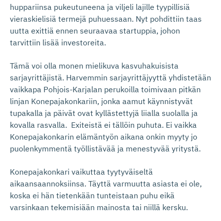
huppariinsa pukeutuneena ja viljeli lajille tyypillisiä
vieraskielisiä termejä puhuessaan. Nyt pohdittiin taas
uutta exittiä ennen seuraavaa startuppia, johon
tarvittiin lisää investoreita.
Tämä voi olla monen mielikuva kasvuhakuisista
sarjayrittäjistä. Harvemmin sarjayrittäjyyttä yhdistetään
vaikkapa Pohjois-Karjalan perukoilla toimivaan pitkän
linjan Konepajakonkariin, jonka aamut käynnistyvät
tupakalla ja päivät ovat kyllästettyjä liialla suolalla ja
kovalla rasvalla. Exiteistä ei tällöin puhuta. Ei vaikka
Konepajakonkarin elämäntyön aikana onkin myyty jo
puolenkymmentä työllistävää ja menestyvää yritystä.
Konepajakonkari vaikuttaa tyytyväiseltä
aikaansaannoksiinsa. Täyttä varmuutta asiasta ei ole,
koska ei hän tietenkään tunteistaan puhu eikä
varsinkaan tekemisiään mainosta tai niillä kersku.