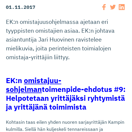
01.11.2017
EK:n omistajuusohjelmassa ajetaan eri
tyyppisten omistajien asiaa. EK:n johtava
asiantuntija Jari Huovinen ravistelee
mielikuvia, joita perinteisten toimialojen
omistaja-yrittäjiin liittyy.
EK:n
omistajuu­
sohjelman
toimenpide-ehdotus #9:
Helpotetaan yrittäjäksi ryhtymistä
ja yrittäjänä toimimista
Kohtasin taas eilen yhden nuoren sarjayrittäjän Kampin
kulmilla. Siellä hän kuljeskeli tennareissaan ja