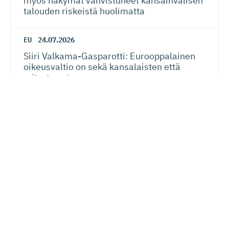
myös näkymät vahvistuneet kansainvälisen
talouden riskeistä huolimatta
EU
24.07.2026
Siiri Valkama-Gas­pa­rotti: Eurooppalainen
oikeusvaltio on sekä kansalaisten että
yritysten etu
Verotus
20.07.2026
Lauri Lehmusoja: Perintöveron poisto ei
kiristä kansalaisten verotusta – kunhan se
tehdään oikein
Lue seuraavaksi
Yrittäjyys