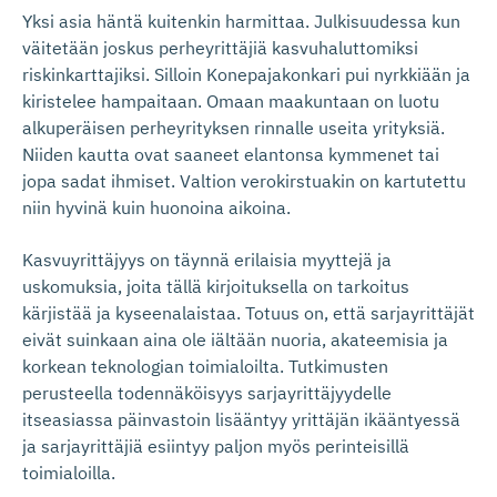
Yksi asia häntä kuitenkin harmittaa. Julkisuudessa kun
väitetään joskus perheyrittäjiä kasvuhaluttomiksi
riskinkarttajiksi. Silloin Konepajakonkari pui nyrkkiään ja
kiristelee hampaitaan. Omaan maakuntaan on luotu
alkuperäisen perheyrityksen rinnalle useita yrityksiä.
Niiden kautta ovat saaneet elantonsa kymmenet tai
jopa sadat ihmiset. Valtion verokirstuakin on kartutettu
niin hyvinä kuin huonoina aikoina.
Kasvuyrittäjyys on täynnä erilaisia myyttejä ja
uskomuksia, joita tällä kirjoituksella on tarkoitus
kärjistää ja kyseenalaistaa. Totuus on, että sarjayrittäjät
eivät suinkaan aina ole iältään nuoria, akateemisia ja
korkean teknologian toimialoilta. Tutkimusten
perusteella todennäköisyys sarjayrittäjyydelle
itseasiassa päinvastoin lisääntyy yrittäjän ikääntyessä
ja sarjayrittäjiä esiintyy paljon myös perinteisillä
toimialoilla.