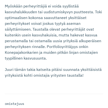
Myöskään perheyrittäjiä ei voida syyllistää
kasvuhalukkuuden tai uudistumiskyvyn puutteesta. Toki
optimaalisen kokonsa saavuttaneet yksittäiset
perheyritykset voivat joskus tyytyä aseman
säilyttämiseen. Taustalla olevat perheyrittäjät ovat
kuitenkin usein kasvuhakuisia, mutta hakevat kasvua
perustamalla tai ostamalla uusia yrityksiä alkuperäisen
perheyrityksen rinnalle. Portfolioyrittäjyys onkin
Konepajakonkarien ja muiden pitkän linjan omistajien
tyypillinen kasvusuunta.
Juuri tämän takia katseita pitäisi suunnata yksittäisistä
yrityksistä kohti omistajia yritysten taustalla!
omistajuus