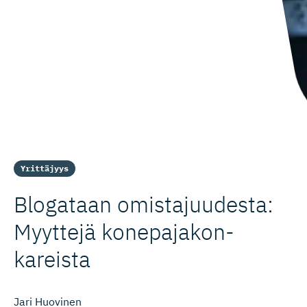
Yrittäjyys
Blogataan omistajuu­desta:
Myyttejä konepajakon­
kareista
Jari Huovinen