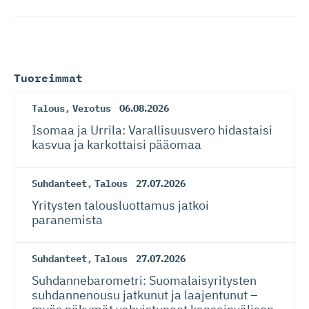
Tuoreimmat
Talous
,
Verotus
06.08.2026
Isomaa ja Urrila: Varallisuusvero hidastaisi
kasvua ja karkottaisi pääomaa
Suhdanteet
,
Talous
27.07.2026
Yritysten talousluottamus jatkoi
paranemista
Suhdanteet
,
Talous
27.07.2026
Suhdanneba­ro­metri: Suomalaisy­ri­tysten
suhdannenousu jatkunut ja laajentunut –