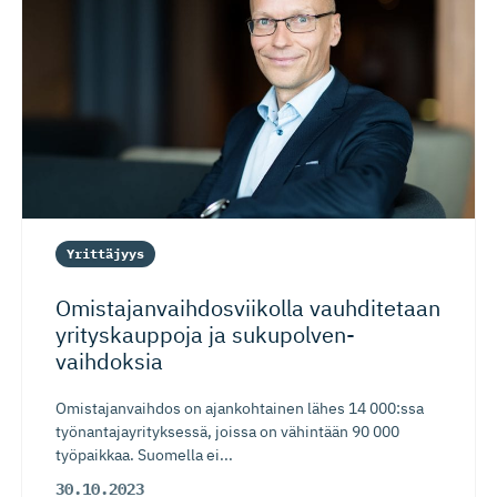
Yrittäjyys
Omistajan­vaih­dos­viikolla vauhditetaan
yrityskauppoja ja sukupolven­
vaihdoksia
Omistajanvaihdos on ajankohtainen lähes 14 000:ssa
työnantajayrityksessä, joissa on vähintään 90 000
työpaikkaa. Suomella ei...
30.10.2023