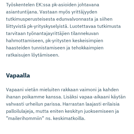
Työskentelen EK:ssa pk-asioiden johtavana
asiantuntijana. Vastaan myös yrittäjyyden
tutkimusperusteisesta edunvalvonnasta ja siihen
liittyvistä pk-yrityskyselyistä. Luotettavaa tutkimusta
tarvitaan työnantajayrittäjien tilannekuvan
hahmottamiseen, pk-yritysten keskeisimpien
haasteiden tunnistamiseen ja tehokkaimpien
ratkaisujen löytämiseen.
Vapaalla
Vapaani vietän mieluiten rakkaan vaimoni ja kahden
ihanan poikamme kanssa. Lisäksi vapaa-aikaani käytän
vahvasti urheilun parissa. Harrastan laajasti erilaisia
palloilulajeja, mutta eniten keskityn juoksemiseen ja
”mailerihommiin” ns. keskimatkoilla.