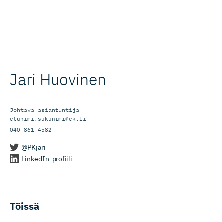
Jari Huovinen
Johtava asiantuntija
etunimi.sukunimi@ek.fi
040 861 4582
@PKjari
LinkedIn-profiili
Töissä