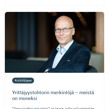
Yrittäjyys
Yrittäjyys­tohtorin merkintöjä – meistä
on moneksi
”Sano sinäkin nyt jotain” on lause, jolla voit varmistaa,