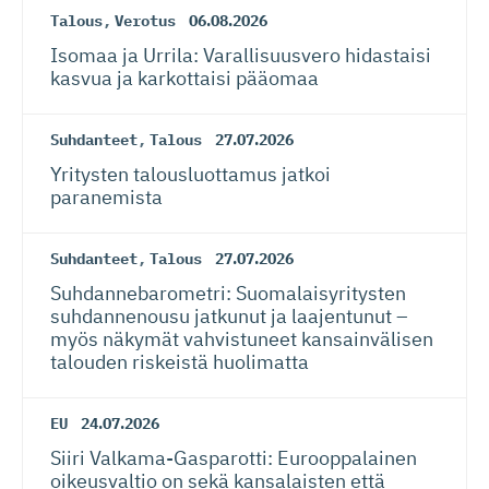
Talous
,
Verotus
06.08.2026
Isomaa ja Urrila: Varallisuusvero hidastaisi
kasvua ja karkottaisi pääomaa
Suhdanteet
,
Talous
27.07.2026
Yritysten talousluottamus jatkoi
paranemista
Suhdanteet
,
Talous
27.07.2026
Suhdanneba­ro­metri: Suomalaisy­ri­tysten
suhdannenousu jatkunut ja laajentunut –
myös näkymät vahvistuneet kansainvälisen
talouden riskeistä huolimatta
EU
24.07.2026
Siiri Valkama-Gas­pa­rotti: Eurooppalainen
oikeusvaltio on sekä kansalaisten että