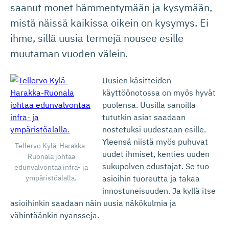
saanut monet hämmentymään ja kysymään,
mistä näissä kaikissa oikein on kysymys. Ei
ihme, sillä uusia termejä nousee esille
muutaman vuoden välein.
Uusien käsitteiden
käyttöönotossa on myös hyvät
puolensa. Uusilla sanoilla
tututkin asiat saadaan
nostetuksi uudestaan esille.
Yleensä niistä myös puhuvat
Tellervo Kylä-Harakka-
uudet ihmiset, kenties uuden
Ruonala johtaa
sukupolven edustajat. Se tuo
edunvalvontaa infra- ja
ympäristöalalla.
asioihin tuoreutta ja takaa
innostuneisuuden. Ja kyllä itse
asioihinkin saadaan näin uusia näkökulmia ja
vähintäänkin nyansseja.