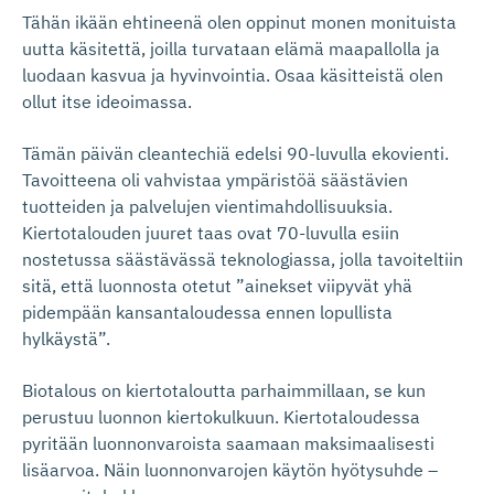
Tähän ikään ehtineenä olen oppinut monen monituista
uutta käsitettä, joilla turvataan elämä maapallolla ja
luodaan kasvua ja hyvinvointia. Osaa käsitteistä olen
ollut itse ideoimassa.
Tämän päivän cleantechiä edelsi 90-luvulla ekovienti.
Tavoitteena oli vahvistaa ympäristöä säästävien
tuotteiden ja palvelujen vientimahdollisuuksia.
Kiertotalouden juuret taas ovat 70-luvulla esiin
nostetussa säästävässä teknologiassa, jolla tavoiteltiin
sitä, että luonnosta otetut ”ainekset viipyvät yhä
pidempään kansantaloudessa ennen lopullista
hylkäystä”.
Biotalous on kiertotaloutta parhaimmillaan, se kun
perustuu luonnon kiertokulkuun. Kiertotaloudessa
pyritään luonnonvaroista saamaan maksimaalisesti
lisäarvoa. Näin luonnonvarojen käytön hyötysuhde –