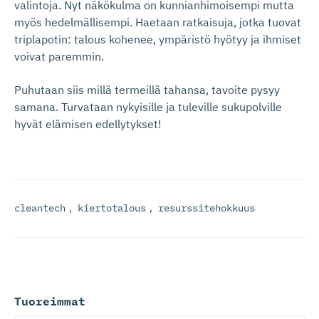
valintoja. Nyt näkökulma on kunnianhimoisempi mutta
myös hedelmällisempi. Haetaan ratkaisuja, jotka tuovat
triplapotin: talous kohenee, ympäristö hyötyy ja ihmiset
voivat paremmin.
Puhutaan siis millä termeillä tahansa, tavoite pysyy
samana. Turvataan nykyisille ja tuleville sukupolville
hyvät elämisen edellytykset!
cleantech
,
kiertotalous
,
resurssitehokkuus
Tuoreimmat