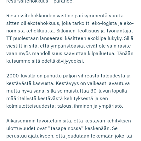
resurssitehokkuus – paranee.
Resurssitehokkuuden vastine parikymmentä vuotta
sitten oli ekotehokkuus, joka tarkoitti eko-logista ja eko-
nomista tehokkuutta. Silloinen Teollisuus ja Työnantajat
TT puolestaan lanseerasi käsitteen ekokilpailukyky. Sillä
viestittiin sitä, että ympäristöasiat eivät ole vain rasite
vaan myös mahdollisuus saavuttaa kilpailuetua. Tänään
kutsumme sitä edelläkävijyydeksi.
2000-luvulla on puhuttu paljon vihreästä taloudesta ja
kestävästä kasvusta. Kestävyys on vaikeasti avautuva
mutta hyvä sana, sillä se muistuttaa 80-luvun lopulla
määritellystä kestävästä kehityksestä ja sen
kolmiulotteisuudesta: talous, ihminen ja ympäristö.
Aikaisemmin tavoiteltiin sitä, että kestävän kehityksen
ulottuvuudet ovat ”tasapainossa” keskenään. Se
perustuu ajatukseen, että joudutaan tekemään joko-tai-