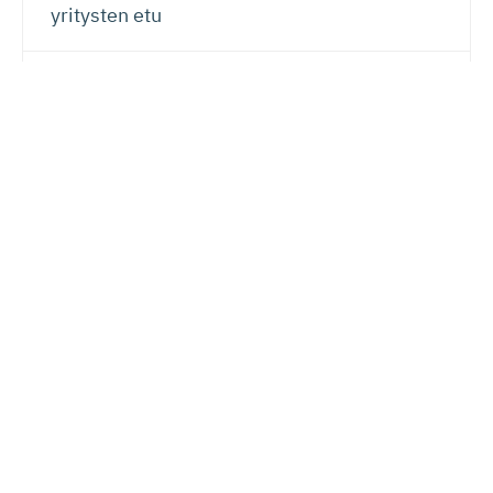
yritysten etu
Verotus
20.07.2026
Lauri Lehmusoja: Perintöveron poisto ei
kiristä kansalaisten verotusta – kunhan se
tehdään oikein
Lue seuraavaksi