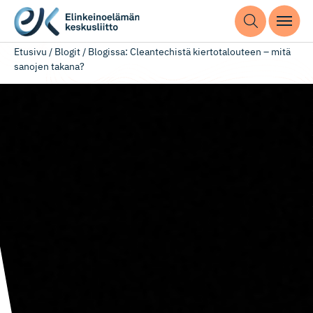
Etusivu
/
Blogit
/
Blogissa: Cleantechistä kiertotalouteen – mitä
sanojen takana?