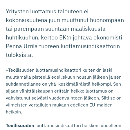
Yritysten luottamus talouteen ei
kokonaisuutena juuri muuttunut huonompaan
tai parempaan suuntaan maaliskuusta
huhtikuuhun, kertoo EK:n johtava ekonomisti
Penna Urrila tuoreen luottamusindikaattorin
tuloksista.
–Teollisuuden luottamusindikaattori kuitenkin laski
muutamalla pisteellä edelliskuun nousun jälkeen ja sen
suhdannetilanne on yhä keskimääräistä heikompi. Sen
sijaan vähittäiskaupan erittäin heikko luottamus on
vahvistunut selvästi vuodenvaihteen jälkeen. Silti se on
viimeisten vertailujen mukaan edelleen EU-maiden
heikoin.
Teollisuuden
luottamusindikaattori heikkeni uudelleen