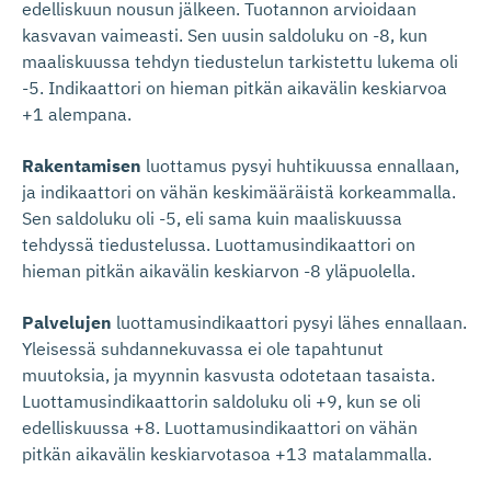
edelliskuun nousun jälkeen. Tuotannon arvioidaan
kasvavan vaimeasti. Sen uusin saldoluku on -8, kun
maaliskuussa tehdyn tiedustelun tarkistettu lukema oli
-5. Indikaattori on hieman pitkän aikavälin keskiarvoa
+1 alempana.
Rakentamisen
luottamus pysyi huhtikuussa ennallaan,
ja indikaattori on vähän keskimääräistä korkeammalla.
Sen saldoluku oli -5, eli sama kuin maaliskuussa
tehdyssä tiedustelussa. Luottamusindikaattori on
hieman pitkän aikavälin keskiarvon -8 yläpuolella.
Palvelujen
luottamusindikaattori pysyi lähes ennallaan.
Yleisessä suhdannekuvassa ei ole tapahtunut
muutoksia, ja myynnin kasvusta odotetaan tasaista.
Luottamusindikaattorin saldoluku oli +9, kun se oli
edelliskuussa +8. Luottamusindikaattori on vähän
pitkän aikavälin keskiarvotasoa +13 matalammalla.