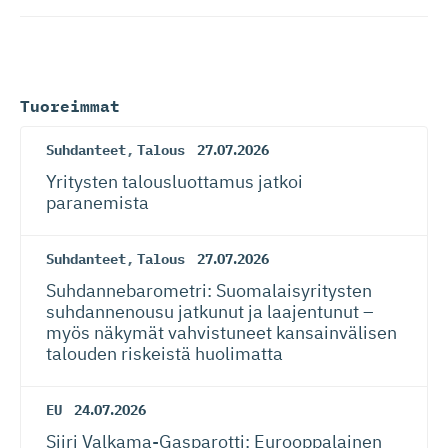
Tuoreimmat
Suhdanteet
,
Talous
27.07.2026
Yritysten talousluottamus jatkoi
paranemista
Suhdanteet
,
Talous
27.07.2026
Suhdanneba­ro­metri: Suomalaisy­ri­tysten
suhdannenousu jatkunut ja laajentunut –
myös näkymät vahvistuneet kansainvälisen
talouden riskeistä huolimatta
EU
24.07.2026
Siiri Valkama-Gas­pa­rotti: Eurooppalainen