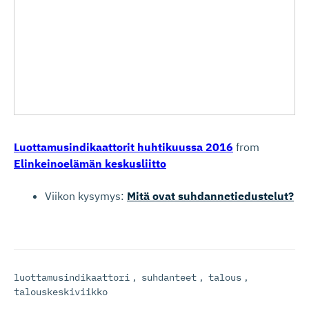
Luottamusindikaattorit huhtikuussa 2016
from
Elinkeinoelämän keskusliitto
Viikon kysymys:
Mitä ovat suhdannetiedustelut?
luottamusindikaattori
,
suhdanteet
,
talous
,
talouskeskiviikko