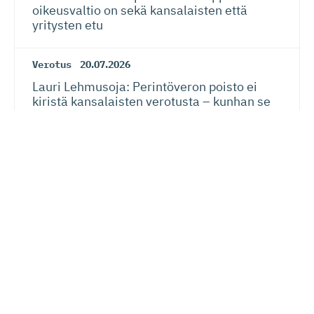
oikeusvaltio on sekä kansalaisten että
yritysten etu
Verotus
20.07.2026
Lauri Lehmusoja: Perintöveron poisto ei
kiristä kansalaisten verotusta – kunhan se
tehdään oikein
Energia
,
EU
,
Ilmasto
17.07.2026
Komission päästökaup­paehdotus tarjoaa
jatkuvuutta ilmastotoimille ja huomioi myös
yritysten kilpailukykyä
Lue seuraavaksi