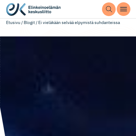
Etusivu
/
Blogit
/
Ei vieläkään selvää elpymistä suhdanteissa