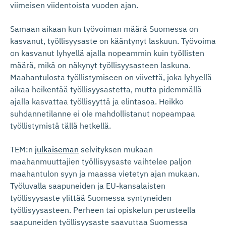
viimeisen viidentoista vuoden ajan.
Samaan aikaan kun työvoiman määrä Suomessa on
kasvanut, työllisyysaste on kääntynyt laskuun. Työvoima
on kasvanut lyhyellä ajalla nopeammin kuin työllisten
määrä, mikä on näkynyt työllisyysasteen laskuna.
Maahantulosta työllistymiseen on viivettä, joka lyhyellä
aikaa heikentää työllisyysastetta, mutta pidemmällä
ajalla kasvattaa työllisyyttä ja elintasoa. Heikko
suhdannetilanne ei ole mahdollistanut nopeampaa
työllistymistä tällä hetkellä.
TEM:n
julkaiseman
selvityksen mukaan
maahanmuuttajien työllisyysaste vaihtelee paljon
maahantulon syyn ja maassa vietetyn ajan mukaan.
Työluvalla saapuneiden ja EU-kansalaisten
työllisyysaste ylittää Suomessa syntyneiden
työllisyysasteen. Perheen tai opiskelun perusteella
saapuneiden työllisyysaste saavuttaa Suomessa