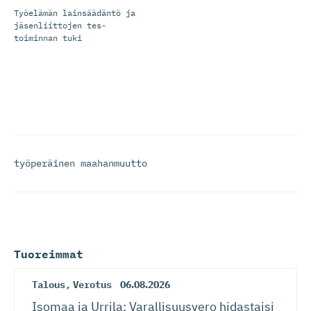
Työelämän lainsäädäntö ja
jäsenliittojen tes-
toiminnan tuki
työperäinen maahanmuutto
Tuoreimmat
Talous
,
Verotus
06.08.2026
Isomaa ja Urrila: Varallisuusvero hidastaisi