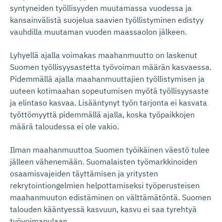
syntyneiden työllisyyden muutamassa vuodessa ja
kansainvälistä suojelua saavien työllistyminen edistyy
vauhdilla muutaman vuoden maassaolon jälkeen.
Lyhyellä ajalla voimakas maahanmuutto on laskenut
Suomen työllisyysastetta työvoiman määrän kasvaessa.
Pidemmällä ajalla maahanmuuttajien työllistymisen ja
uuteen kotimaahan sopeutumisen myötä työllisyysaste
ja elintaso kasvaa. Lisääntynyt työn tarjonta ei kasvata
työttömyyttä pidemmällä ajalla, koska työpaikkojen
määrä taloudessa ei ole vakio.
Ilman maahanmuuttoa Suomen työikäinen väestö tulee
jälleen vähenemään. Suomalaisten työmarkkinoiden
osaamisvajeiden täyttämisen ja yritysten
rekrytointiongelmien helpottamiseksi työperusteisen
maahanmuuton edistäminen on välttämätöntä. Suomen
talouden kääntyessä kasvuun, kasvu ei saa tyrehtyä
työvoimapulaan.