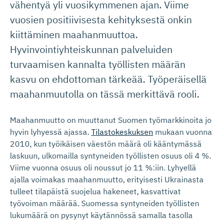
vähentyä yli vuosikymmenen ajan. Viime
vuosien positiivisesta kehityksestä onkin
kiittäminen maahanmuuttoa.
Hyvinvointiyhteiskunnan palveluiden
turvaamisen kannalta työllisten määrän
kasvu on ehdottoman tärkeää. Työperäisellä
maahanmuutolla on tässä merkittävä rooli.
Maahanmuutto on muuttanut Suomen työmarkkinoita jo
hyvin lyhyessä ajassa.
Tilastokeskuksen
mukaan vuonna
2010, kun työikäisen väestön määrä oli kääntymässä
laskuun, ulkomailla syntyneiden työllisten osuus oli 4 %.
Viime vuonna osuus oli noussut jo 11 %:iin. Lyhyellä
ajalla voimakas maahanmuutto, erityisesti Ukrainasta
tulleet tilapäistä suojelua hakeneet, kasvattivat
työvoiman määrää. Suomessa syntyneiden työllisten
lukumäärä on pysynyt käytännössä samalla tasolla