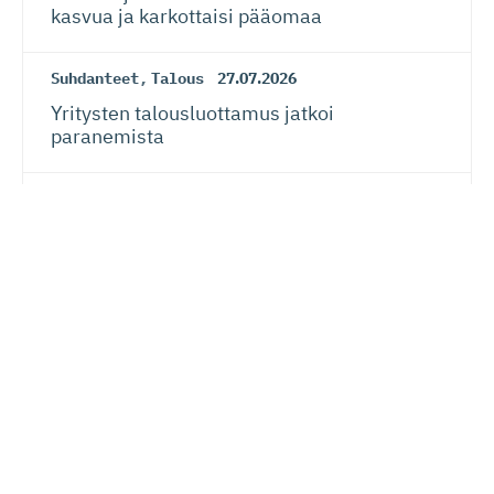
kasvua ja karkottaisi pääomaa
Suhdanteet
,
Talous
27.07.2026
Yritysten talousluottamus jatkoi
paranemista
Suhdanteet
,
Talous
27.07.2026
Suhdanneba­ro­metri: Suomalaisy­ri­tysten
suhdannenousu jatkunut ja laajentunut –
myös näkymät vahvistuneet kansainvälisen
talouden riskeistä huolimatta
EU
24.07.2026
Siiri Valkama-Gas­pa­rotti: Eurooppalainen
oikeusvaltio on sekä kansalaisten että
yritysten etu