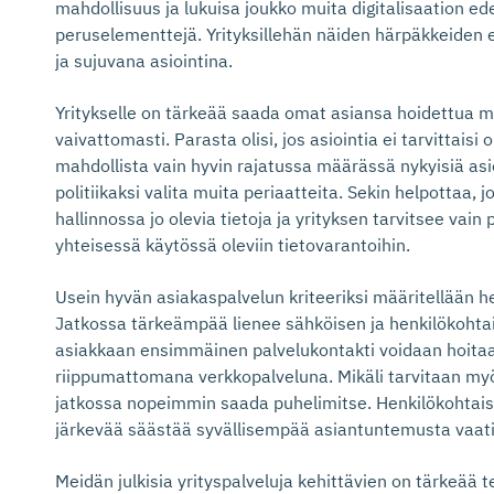
mahdollisuus ja lukuisa joukko muita digitalisaation ed
peruselementtejä. Yrityksillehän näiden härpäkkeiden e
ja sujuvana asiointina.
Yritykselle on tärkeää saada omat asiansa hoidettua 
vaivattomasti. Parasta olisi, jos asiointia ei tarvittaisi
mahdollista vain hyvin rajatussa määrässä nykyisiä as
politiikaksi valita muita periaatteita. Sekin helpottaa,
hallinnossa jo olevia tietoja ja yrityksen tarvitsee vain
yhteisessä käytössä oleviin tietovarantoihin.
Usein hyvän asiakaspalvelun kriteeriksi määritellään he
Jatkossa tärkeämpää lienee sähköisen ja henkilökohta
asiakkaan ensimmäinen palvelukontakti voidaan hoitaa 
riippumattomana verkkopalveluna. Mikäli tarvitaan myö
jatkossa nopeimmin saada puhelimitse. Henkilökohtais
järkevää säästää syvällisempää asiantuntemusta vaativi
Meidän julkisia yrityspalveluja kehittävien on tärkeää 