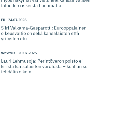
myös näkymät vahvistuneet kansainvälisen
talouden riskeistä huolimatta
EU
24.07.2026
Siiri Valkama-Gas­pa­rotti: Eurooppalainen
oikeusvaltio on sekä kansalaisten että
yritysten etu
Verotus
20.07.2026
Lauri Lehmusoja: Perintöveron poisto ei
kiristä kansalaisten verotusta – kunhan se
tehdään oikein