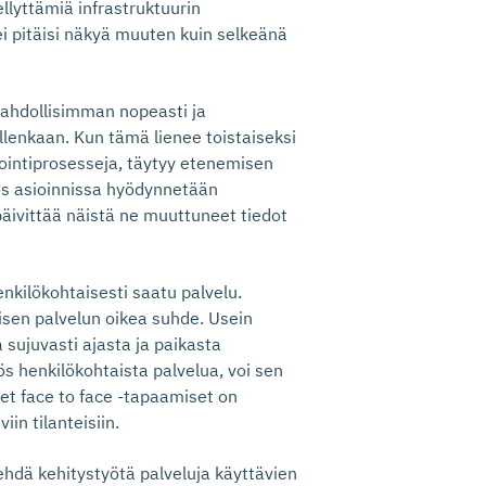
ellyttämiä infrastruktuurin
i pitäisi näkyä muuten kuin selkeänä
mahdollisimman nopeasti ja
 ollenkaan. Kun tämä lienee toistaiseksi
iointiprosesseja, täytyy etenemisen
 jos asioinnissa hyödynnetään
 päivittää näistä ne muuttuneet tiedot
nkilökohtaisesti saatu palvelu.
isen palvelun oikea suhde. Usein
sujuvasti ajasta ja paikasta
s henkilökohtaista palvelua, voi sen
et face to face -tapaamiset on
in tilanteisiin.
tehdä kehitystyötä palveluja käyttävien