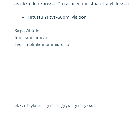
asiakkaiden kanssa. On tarpeen muistaa että yhdessä t
Tutustu Yritys-Suomi visioon
Sirpa Alitalo
teollisuusneuvos
Työ- ja elinkeinoministeriö
pk-yritykset
,
yrittäjyys
,
yritykset