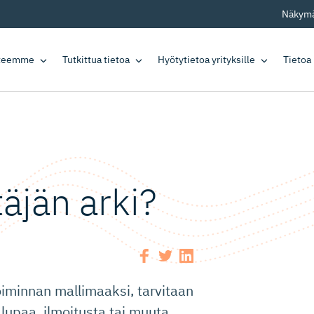
Näkymä
tteemme
Tutkittua tietoa
Hyötytietoa yrityksille
Tietoa
täjän arki?
iminnan mallimaaksi, tarvitaan
lupaa, ilmoitusta tai muuta