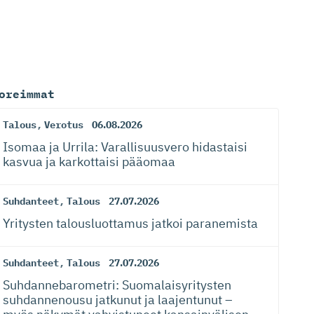
oreimmat
Talous
,
Verotus
06.08.2026
Isomaa ja Urrila: Varallisuusvero hidastaisi
kasvua ja karkottaisi pääomaa
Suhdanteet
,
Talous
27.07.2026
Yritysten talousluottamus jatkoi paranemista
Suhdanteet
,
Talous
27.07.2026
Suhdanneba­ro­metri: Suomalaisy­ri­tysten
suhdannenousu jatkunut ja laajentunut –