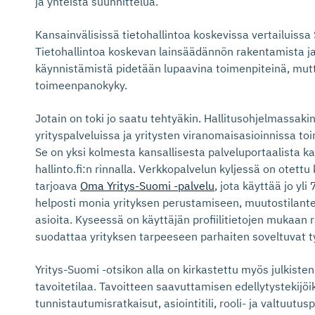
ja yhteistä suunnittelua.
Kansainvälisissä tietohallintoa koskevissa vertailuissa
Tietohallintoa koskevan lainsäädännön rakentamista ja
käynnistämistä pidetään lupaavina toimenpiteinä, mut
toimeenpanokyky.
Jotain on toki jo saatu tehtyäkin. Hallitusohjelmassak
yrityspalveluissa ja yritysten viranomaisasioinnissa toi
Se on yksi kolmesta kansallisesta palveluportaalista ka
hallinto.fi:n rinnalla. Verkkopalvelun kyljessä on otettu
tarjoava
Oma Yritys-Suomi -palvelu
, jota käyttää jo yl
helposti monia yrityksen perustamiseen, muutostilantei
asioita. Kyseessä on käyttäjän profiilitietojen mukaan 
suodattaa yrityksen tarpeeseen parhaiten soveltuvat työ
Yritys-Suomi -otsikon alla on kirkastettu myös julkiste
tavoitetilaa. Tavoitteen saavuttamisen edellytystekijöiks
tunnistautumisratkaisut, asiointitili, rooli- ja valtuutu