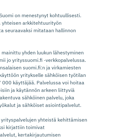
 Suomi on menestynyt kohtuullisesti.
 yhteisen arkkitehtuurityön
ta seuraavaksi mitataan hallinnon
in mainittu yhden luukun lähestyminen
mii jo yrityssuomi.fi -verkkopalvelussa.
nsalaisen suomi.fi:n ja virkamiesten
 käyttöön yritykselle sähköisen työtilan
i 7 000 käyttäjää. Palvelussa voi hoitaa
siin ja käytännön arkeen liittyviä
rakentuva sähköinen palvelu, joka
kalut ja sähköiset asiointipalvelut.
n yrityspalvelujen yhteistä kehittämisen
i kirjattiin toimivat
spalvelut, kertakirjautumisen