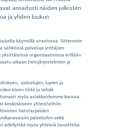
avat ansaitusti näiden julkisten
poa ja yhden luukun
aisella käynnillä virastossa. Sittemmin
ia sähköisiä palveluja yrittäjien
yksittäisissä organisaatioissa erillään
 saatu aikaan tietojärjestelmien ja
ituksen, -palvelujen, lupien ja
eiden eteen töitä ja tehdä
ottomasti myös asiakkaidemme kanssa.
jat keskinäiseen yhteistyöhön
hteisten tietotarpeiden
nikanavaisiin palveluihin sekä
n edellyttää myös yhteisiä tavoitteita