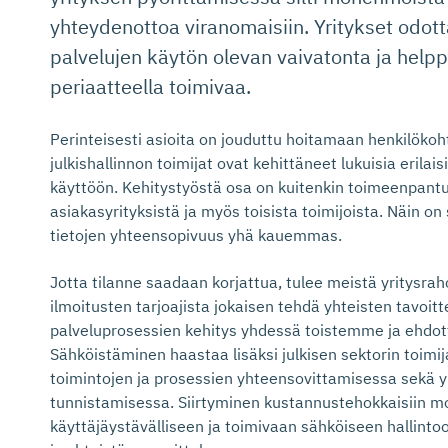
yhteydenottoa viranomaisiin. Yritykset odott
palvelujen käytön olevan vaivatonta ja help
periaatteella toimivaa.
Perinteisesti asioita on jouduttu hoitamaan henkilökoht
julkishallinnon toimijat ovat kehittäneet lukuisia erilais
käyttöön. Kehitystyöstä osa on kuitenkin toimeenpantu 
asiakasyrityksistä ja myös toisista toimijoista. Näin on
tietojen yhteensopivuus yhä kauemmas.
Jotta tilanne saadaan korjattua, tulee meistä yritysraho
ilmoitusten tarjoajista jokaisen tehdä yhteisten tavoitt
palveluprosessien kehitys yhdessä toistemme ja ehd
Sähköistäminen haastaa lisäksi julkisen sektorin toimi
toimintojen ja prosessien yhteensovittamisessa sekä y
tunnistamisessa. Siirtyminen kustannustehokkaisiin mo
käyttäjäystävälliseen ja toimivaan sähköiseen hallintoo