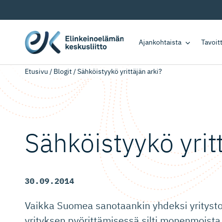
Ajankohtaista
Tavoi
Etusivu
/
Blogit
/
Sähköistyykö yrittäjän arki?
Sähköistyykö yrit
30.09.2014
Vaikka Suomea sanotaankin yhdeksi yritysto
yrityksen pyörittämisessä silti monenmoista 