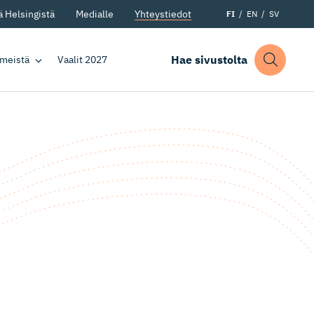
 Helsingistä
Medialle
Yhteystiedot
FI
EN
SV
Hae sivustolta
 meistä
Vaalit 2027