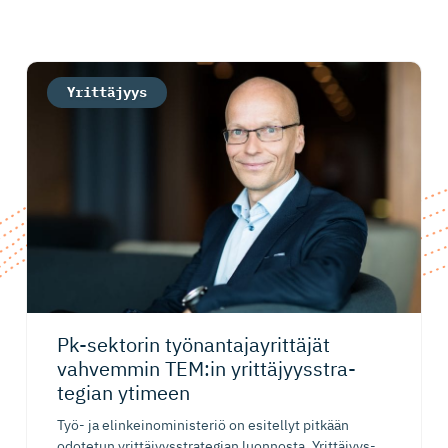
Yrittäjyys
Pk-sektorin työnantajay­rittäjät
vahvemmin TEM:in yrittäjyysst­ra­
tegian ytimeen
Työ- ja elinkeinoministeriö on esitellyt pitkään
odotetun yrittäjyysstrategian luonnosta. Yrittäjyys-