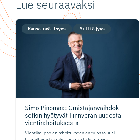
Lue seuraavaksi
Kansainvälisyys
Yrittäjyys
Simo Pinomaa: Omistajan­vaih­dok­
setkin hyötyvät Finnveran uudesta
vientirahoi­tuksesta
Vientikauppojen rahoitukseen on tulossa uusi
hyödyllinen työkalu. Tämä on tärkeää myös