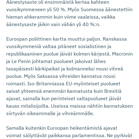
Äänestysaste oli ensimmäistä kertaa kahteen
vuosikymmeneen yli 50 %. Myös Suomessa äänestettiin
hieman ahkerammin kuin viime vaaleissa, vaikka
äänestysaste jäikin vain vähän yli 40 %:n.
Euroopan poliittinen kartta muuttui paljon. Ranskassa
vuosikymmeniä valtaa pitäneet sosialistinen ja
republikaaninen puolue jäivät kolmen kärjestä. Macronin
ja Le Penin johtamat puolueet jakoivat lähes
tasapäisesti kärkipaikat ja kolmanneksi nousi vihreä
puolue. Myös Saksassa vihreiden kannatus nousi
roimasti. Iso-Britanniassa EU-myönteiset puolueet
saivat yhteensä enemmän kannatusta kuin Brexitiä
ajavat, samalla kun perinteiset valtapuolueet jäivät
kauas mitalisijoilta. Useissa maissa nähtiin kannatuksen
siirtyvän oikeammalle ja vihreämmälle.
Samalla kuitenkin Euroopan heikentämistä ajavat
voimat säilyttävät paikkansa parlamentissa. Ne pyrkivät