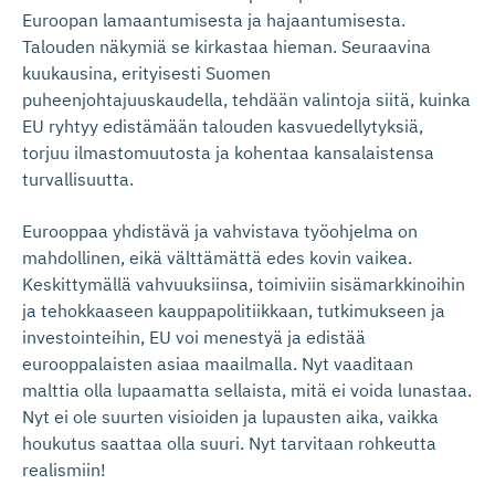
Euroopan lamaantumisesta ja hajaantumisesta.
Talouden näkymiä se kirkastaa hieman. Seuraavina
kuukausina, erityisesti Suomen
puheenjohtajuuskaudella, tehdään valintoja siitä, kuinka
EU ryhtyy edistämään talouden kasvuedellytyksiä,
torjuu ilmastomuutosta ja kohentaa kansalaistensa
turvallisuutta.
Eurooppaa yhdistävä ja vahvistava työohjelma on
mahdollinen, eikä välttämättä edes kovin vaikea.
Keskittymällä vahvuuksiinsa, toimiviin sisämarkkinoihin
ja tehokkaaseen kauppapolitiikkaan, tutkimukseen ja
investointeihin, EU voi menestyä ja edistää
eurooppalaisten asiaa maailmalla. Nyt vaaditaan
malttia olla lupaamatta sellaista, mitä ei voida lunastaa.
Nyt ei ole suurten visioiden ja lupausten aika, vaikka
houkutus saattaa olla suuri. Nyt tarvitaan rohkeutta
realismiin!