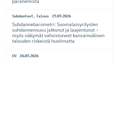
paranemista
Suhdanteet
,
Talous
27.07.2026
Suhdanneba­ro­metri: Suomalaisy­ri­tysten
suhdannenousu jatkunut ja laajentunut –
myös näkymät vahvistuneet kansainvälisen
talouden riskeistä huolimatta
EU
24.07.2026
Siiri Valkama-Gas­pa­rotti: Eurooppalainen
oikeusvaltio on sekä kansalaisten että
yritysten etu
Verotus
20.07.2026
Lauri Lehmusoja: Perintöveron poisto ei
kiristä kansalaisten verotusta – kunhan se
tehdään oikein