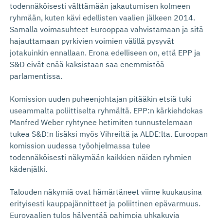
todennäköisesti välttämään jakautumisen kolmeen
ryhmään, kuten kävi edellisten vaalien jälkeen 2014.
Samalla voimasuhteet Eurooppaa vahvistamaan ja sitä
hajauttamaan pyrkivien voimien välillä pysyvät
jotakuinkin ennallaan. Erona edelliseen on, että EPP ja
S&D eivät enää kaksistaan saa enemmistöä
parlamentissa.
Komission uuden puheenjohtajan pitääkin etsiä tuki
useammalta poliittiselta ryhmältä. EPP:n kärkiehdokas
Manfred Weber ryhtynee hetimiten tunnustelemaan
tukea S&D:n lisäksi myös Vihreiltä ja ALDE:lta. Euroopan
komission uudessa työohjelmassa tulee
todennäköisesti näkymään kaikkien näiden ryhmien
kädenjälki.
Talouden näkymiä ovat hämärtäneet viime kuukausina
erityisesti kauppajännitteet ja poliittinen epävarmuus.
Eurovaalien tulos hälventää pahimpia uhkakuvia