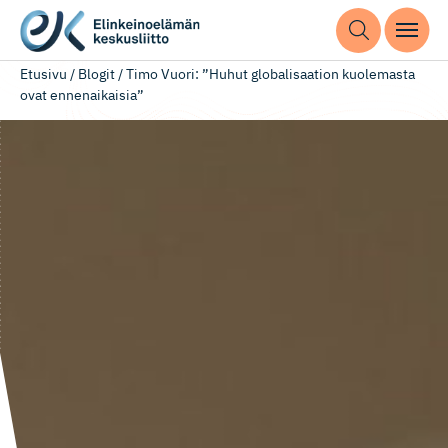
Etusivu
/
Blogit
/
Timo Vuori: ”Huhut globalisaation kuolemasta
ovat ennenaikaisia”