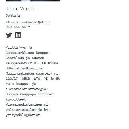
Timo Vuori
Johtaja
etunimi.sukunimi@ek.fi
050 553 5319
Yrittäjyys ja
kansainvälinen kauppa:
Geotalous ja Suomen
kauppasuhteet ml. EU-Kiina-
USA-Intia-Brasilia;
Maailmankaupan sääntely ml.
G20/G7, OECD, WTO, YK ja EU
EU:n kauppa- ja
investointistrategia:
Suomen kauppapoliittiset
tavoitteet
Vienninedistäminen ml.
valtiovierailut ja kv.