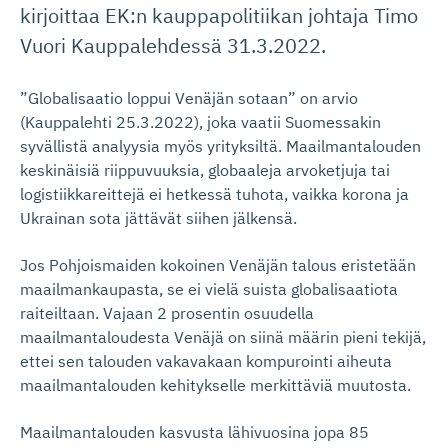
kirjoittaa EK:n kauppapolitiikan johtaja Timo
Vuori Kauppalehdessä 31.3.2022.
”Globalisaatio loppui Venäjän sotaan” on arvio
(Kauppalehti 25.3.2022), joka vaatii Suomessakin
syvällistä analyysia myös yrityksiltä. Maailmantalouden
keskinäisiä riippuvuuksia, globaaleja arvoketjuja tai
logistiikkareittejä ei hetkessä tuhota, vaikka korona ja
Ukrainan sota jättävät siihen jälkensä.
Jos Pohjoismaiden kokoinen Venäjän talous eristetään
maailmankaupasta, se ei vielä suista globalisaatiota
raiteiltaan. Vajaan 2 prosentin osuudella
maailmantaloudesta Venäjä on siinä määrin pieni tekijä,
ettei sen talouden vakavakaan kompurointi aiheuta
maailmantalouden kehitykselle merkittäviä muutosta.
Maailmantalouden kasvusta lähivuosina jopa 85