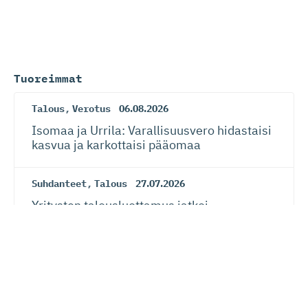
Tuoreimmat
Talous
,
Verotus
06.08.2026
Isomaa ja Urrila: Varallisuusvero hidastaisi
kasvua ja karkottaisi pääomaa
Suhdanteet
,
Talous
27.07.2026
Yritysten talousluottamus jatkoi
paranemista
Suhdanteet
,
Talous
27.07.2026
Suhdanneba­ro­metri: Suomalaisy­ri­tysten
suhdannenousu jatkunut ja laajentunut –