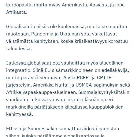
Euroopasta, mutta myös Amerikasta, Aasiasta ja jopa
Afrikasta.
Globalisaatio ei siis ole kuolemassa, mutta se muuttaa
muotoaan. Pandemia ja Ukrainan sota vaikuttavat
väistämättä kehityksen, koska kriisikestävyys korostuu
taloudessa.
Jatkossa globalisaatiota vauhdittaa myös alueellinen
integraatio. Siinä EU sisämarkkinoineen on edelläkävijä,
mutta perässä seuraavat Aasia RCEP- ja CPTTP-
järjestelyin, Amerikka Nafta- ja USMCA-sopimuksin sekä
Afrikka vapaakauppa-alueineen. Suomalaisyrityksiltäkin
vaaditaan jatkossa vahvaa lokaalia läsnäoloa eri
markkinoilla pärjätäkseen kilpailussa kauppablokkien
kehittyessä.
EU:ssa ja Suomessakin kannattaa aidosti panostaa
siihen, kuinka pärjäämme globalisaatiossa ja