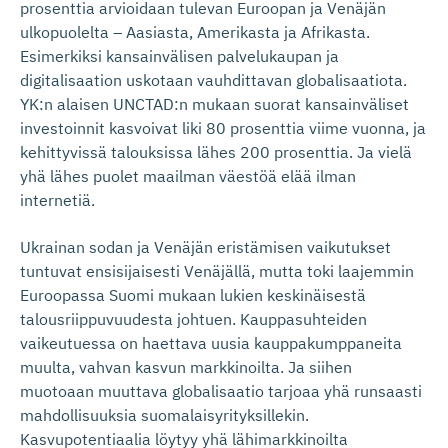
prosenttia arvioidaan tulevan Euroopan ja Venäjän
ulkopuolelta – Aasiasta, Amerikasta ja Afrikasta.
Esimerkiksi kansainvälisen palvelukaupan ja
digitalisaation uskotaan vauhdittavan globalisaatiota.
YK:n alaisen UNCTAD:n mukaan suorat kansainväliset
investoinnit kasvoivat liki 80 prosenttia viime vuonna, ja
kehittyvissä talouksissa lähes 200 prosenttia. Ja vielä
yhä lähes puolet maailman väestöä elää ilman
internetiä.
Ukrainan sodan ja Venäjän eristämisen vaikutukset
tuntuvat ensisijaisesti Venäjällä, mutta toki laajemmin
Euroopassa Suomi mukaan lukien keskinäisestä
talousriippuvuudesta johtuen. Kauppasuhteiden
vaikeutuessa on haettava uusia kauppakumppaneita
muulta, vahvan kasvun markkinoilta. Ja siihen
muotoaan muuttava globalisaatio tarjoaa yhä runsaasti
mahdollisuuksia suomalaisyrityksillekin.
Kasvupotentiaalia löytyy yhä lähimarkkinoilta