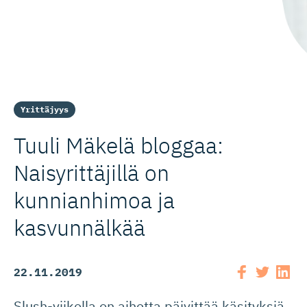
Yrittäjyys
Tuuli Mäkelä bloggaa:
Naisyrittäjillä on
kunnianhimoa ja
kasvunnälkää
22.11.2019
Slush-viikolla on aihetta päivittää käsityksiä