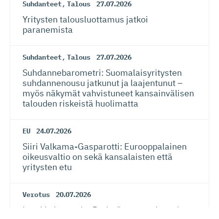
Suhdanteet
,
Talous
27.07.2026
Yritysten talousluottamus jatkoi
paranemista
Suhdanteet
,
Talous
27.07.2026
Suhdanneba­ro­metri: Suomalaisy­ri­tysten
suhdannenousu jatkunut ja laajentunut –
myös näkymät vahvistuneet kansainvälisen
talouden riskeistä huolimatta
EU
24.07.2026
Siiri Valkama-Gas­pa­rotti: Eurooppalainen
oikeusvaltio on sekä kansalaisten että
yritysten etu
Verotus
20.07.2026
Lauri Lehmusoja: Perintöveron poisto ei