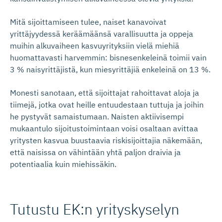
Mitä sijoittamiseen tulee, naiset kanavoivat
yrittäjyydessä keräämäänsä varallisuutta ja oppeja
muihin alkuvaiheen kasvuyrityksiin vielä miehiä
huomattavasti harvemmin: bisnesenkeleinä toimii vain
3 % naisyrittäjistä, kun miesyrittäjiä enkeleinä on 13 %.
Monesti sanotaan, että sijoittajat rahoittavat aloja ja
tiimejä, jotka ovat heille entuudestaan tuttuja ja joihin
he pystyvät samaistumaan. Naisten aktiivisempi
mukaantulo sijoitustoimintaan voisi osaltaan avittaa
yritysten kasvua buustaavia riskisijoittajia näkemään,
että naisissa on vähintään yhtä paljon draivia ja
potentiaalia kuin miehissäkin.
Tutustu EK:n yrityskyselyn