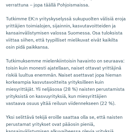
verrattuna – jopa täällä Pohjoismaissa.
Tutkimme EK:n yrityskyselyssä sukupuolten välisiä eroja
yrittäjien toimialojen, sijainnin, kasvutavoitteiden ja
kansainvälistymisen valossa Suomessa. Osa tuloksista
viittaa siihen, että tyypilliset mielikuvat eivät kaikilta
osin pidä paikkansa.
Tutkimuksemme mielenkiintoisin havainto on seuraava:
toisin kuin monesti ajatellaan, naiset ottavat yrittäjinä
riskiä luultua enemmän. Naiset asettavat jopa hieman
korkeampia kasvutavoitteita yrityksilleen kuin
miesyrittäjät. Yli neljäsosa (28 %) naisten perustamista
yrityksistä on kasvuyrityksiä, kun miesyrittäjien
vastaava osuus yltää reiluun viidennekseen (22 %).
Yksi selittävä tekijä eroille saattaa olla se, että naisten
perustamat yritykset ovat pääosin pieniä,
kansainvälistymisen alkuvaiheessa olevia yrityksiä.