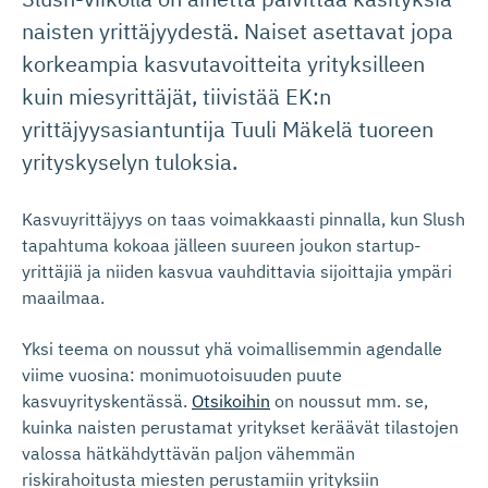
naisten yrittäjyydestä. Naiset asettavat jopa
korkeampia kasvutavoitteita yrityksilleen
kuin miesyrittäjät, tiivistää EK:n
yrittäjyysasiantuntija Tuuli Mäkelä tuoreen
yrityskyselyn tuloksia.
Kasvuyrittäjyys on taas voimakkaasti pinnalla, kun Slush
tapahtuma kokoaa jälleen suureen joukon startup-
yrittäjiä ja niiden kasvua vauhdittavia sijoittajia ympäri
maailmaa.
Yksi teema on noussut yhä voimallisemmin agendalle
viime vuosina: monimuotoisuuden puute
kasvuyrityskentässä.
Otsikoihin
on noussut mm. se,
kuinka naisten perustamat yritykset keräävät tilastojen
valossa hätkähdyttävän paljon vähemmän
riskirahoitusta miesten perustamiin yrityksiin