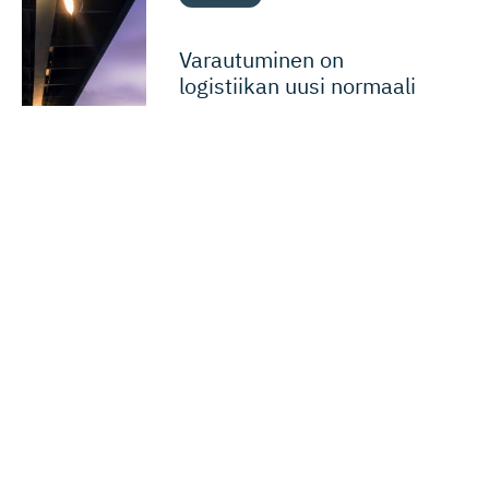
Varautuminen on
logistiikan uusi normaali
Geotalouden kriisiaika on tuonut
isoja muutoksia yritysten
toimitusketjujen hallintaan. Yritykset
kasvattavat puskureita sekä etsivät
etukäteen...
17.06.2026
Innovaatiot
Kansainvälisyys
Terveysala voi olla
Suomen seuraava iso
kasvualue