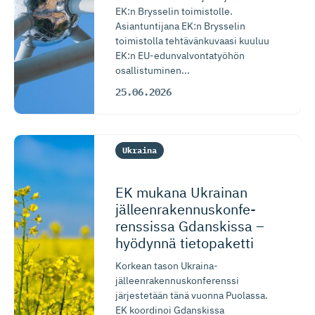
EK:n Brysselin toimistolle.
Asiantuntijana EK:n Brysselin
toimistolla tehtävänkuvaasi kuuluu
EK:n EU-edunvalvontatyöhön
osallistuminen...
25.06.2026
Ukraina
EK mukana Ukrainan
jälleenra­ken­nus­kon­fe­
renssissa Gdanskissa –
hyödynnä tietopaketti
Korkean tason Ukraina-
jälleenrakennuskonferenssi
järjestetään tänä vuonna Puolassa.
EK koordinoi Gdanskissa