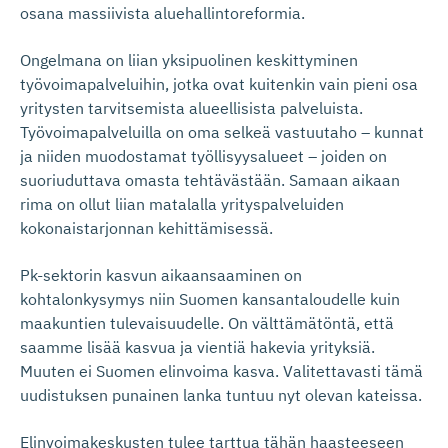
osana massiivista aluehallintoreformia.
Ongelmana on liian yksipuolinen keskittyminen
työvoimapalveluihin, jotka ovat kuitenkin vain pieni osa
yritysten tarvitsemista alueellisista palveluista.
Työvoimapalveluilla on oma selkeä vastuutaho – kunnat
ja niiden muodostamat työllisyysalueet – joiden on
suoriuduttava omasta tehtävästään. Samaan aikaan
rima on ollut liian matalalla yrityspalveluiden
kokonaistarjonnan kehittämisessä.
Pk-sektorin kasvun aikaansaaminen on
kohtalonkysymys niin Suomen kansantaloudelle kuin
maakuntien tulevaisuudelle. On välttämätöntä, että
saamme lisää kasvua ja vientiä hakevia yrityksiä.
Muuten ei Suomen elinvoima kasva. Valitettavasti tämä
uudistuksen punainen lanka tuntuu nyt olevan kateissa.
Elinvoimakeskusten tulee tarttua tähän haasteeseen