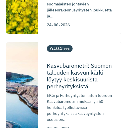
suomalaisten johtavien
jälleenrakennusyritysten joukkuetta
ja...
24.06.2026
Yrittäjyys
Kasvubaro­metri: Suomen
talouden kasvun kärki
löytyy keskisuurista
perheyrityksistä
EK:n ja Perheyritysten liiton tuoreen
Kasvubarometrin mukaan yli 50
henkilöä työllistävissä
perheyrityksissä kasvuyritysten
osuus on...