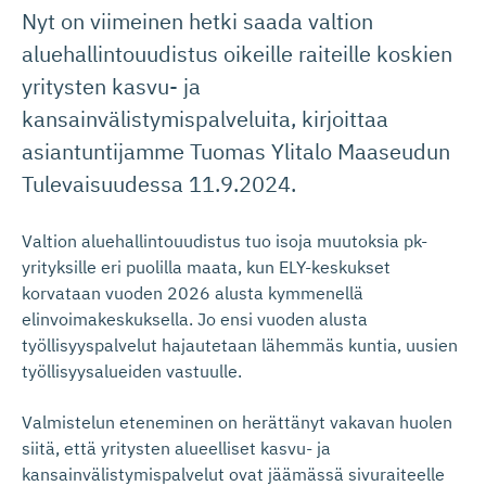
Nyt on viimeinen hetki saada valtion
aluehallintouudistus oikeille raiteille koskien
yritysten kasvu- ja
kansainvälistymispalveluita, kirjoittaa
asiantuntijamme Tuomas Ylitalo Maaseudun
Tulevaisuudessa 11.9.2024.
Valtion aluehallintouudistus tuo isoja muutoksia pk-
yrityksille eri puolilla maata, kun ELY-keskukset
korvataan vuoden 2026 alusta kymmenellä
elinvoimakeskuksella. Jo ensi vuoden alusta
työllisyyspalvelut hajautetaan lähemmäs kuntia, uusien
työllisyysalueiden vastuulle.
Valmistelun eteneminen on herättänyt vakavan huolen
siitä, että yritysten alueelliset kasvu- ja
kansainvälistymispalvelut ovat jäämässä sivuraiteelle