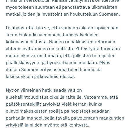
myös toiseen suuntaan eli panostettava ulkomaisten
matkailijoiden ja investointien houkutteluun Suomeen.
Lisähaastetta tuo se, että samaan aikaan läpiviedään
Team Finlandin vienninedistämispalveluiden
kokonaisuudistusta. Näiden rinnakkaisten reformien
yhteensovittaminen on kriittistä. Yhteistyötä tarvitaan
muutoinkin varmistamaan, että julkisten toimijoiden
päällekkäisyydet ja byrokratia minimoidaan. Myös
itäisen Suomen erityisasema tulee huomioida
lakiesityksen jatkovalmistelussa.
Nyt on viimeinen hetki saada valtion
aluehallintouudistus oikeille raiteille. Vetoamme, että
päätöksentekijät arvioivat vielä kerran, kuinka
elinvoimakeskusten rooli ja painopisteet saadaan
parhaalla mahdollisella tavalla palvelemaan maakuntien
yrityksiä ja niiden myönteistä kehitystä.