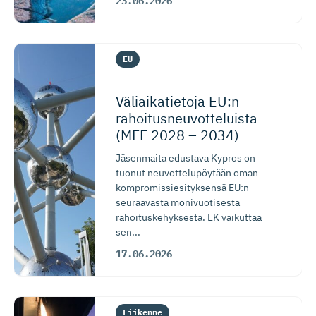
23.06.2026
EU
Väliaikatietoja EU:n
rahoitusneu­vot­te­luista
(MFF 2028 – 2034)
Jäsenmaita edustava Kypros on
tuonut neuvottelupöytään oman
kompromissiesityksensä EU:n
seuraavasta monivuotisesta
rahoituskehyksestä. EK vaikuttaa
sen...
17.06.2026
Liikenne