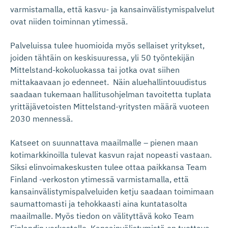
varmistamalla, että kasvu- ja kansainvälistymispalvelut
ovat niiden toiminnan ytimessä.
Palveluissa tulee huomioida myös sellaiset yritykset,
joiden tähtäin on keskisuuressa, yli 50 työntekijän
Mittelstand-kokoluokassa tai jotka ovat siihen
mittakaavaan jo edenneet. Näin aluehallintouudistus
saadaan tukemaan hallitusohjelman tavoitetta tuplata
yrittäjävetoisten Mittelstand-yritysten määrä vuoteen
2030 mennessä.
Katseet on suunnattava maailmalle – pienen maan
kotimarkkinoilla tulevat kasvun rajat nopeasti vastaan.
Siksi elinvoimakeskusten tulee ottaa paikkansa Team
Finland -verkoston ytimessä varmistamalla, että
kansainvälistymispalveluiden ketju saadaan toimimaan
saumattomasti ja tehokkaasti aina kuntatasolta
maailmalle. Myös tiedon on välityttävä koko Team
Finlandin verkostolle. Kansainvälistymistä on tuettava