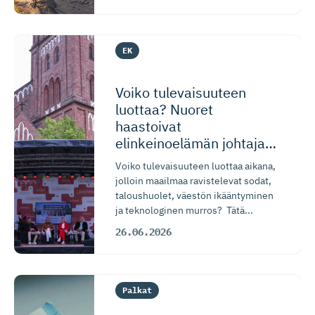
EK
Voiko tulevaisuuteen
luottaa? Nuoret
haastoivat
elinkeinoelämän johtajat
SuomiAreenassa
Voiko tulevaisuuteen luottaa aikana,
jolloin maailmaa ravistelevat sodat,
taloushuolet, väestön ikääntyminen
ja teknologinen murros? Tätä...
26.06.2026
Palkat