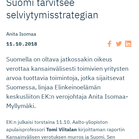
Suomi tarvitsee
selviytymisst­rategian
Anita Isomaa
11.10.2018
Suomella on oltava jatkossakin oikeus
verottaa kansainvälisesti toimivien yritysten
arvoa tuottavia toimintoja, jotka sijaitsevat
Suomessa, linjaa Elinkeinoelämän
keskusliiton EK:n verojohtaja Anita Isomaa-
Myllymäki.
EK:n julkaisi torstaina 11.10. Aalto-yliopiston
apulaisprofessori
Tomi Viitalan
kirjoittaman raportin
Kansainvälisen verotuksen murros ja Suomi. Sen