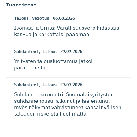
Tuoreimmat
Talous
,
Verotus
06.08.2026
Isomaa ja Urrila: Varallisuusvero hidastaisi
kasvua ja karkottaisi pääomaa
Suhdanteet
,
Talous
27.07.2026
Yritysten talousluottamus jatkoi
paranemista
Suhdanteet
,
Talous
27.07.2026
Suhdanneba­ro­metri: Suomalaisy­ri­tysten
suhdannenousu jatkunut ja laajentunut –
myös näkymät vahvistuneet kansainvälisen
talouden riskeistä huolimatta
EU
24.07.2026