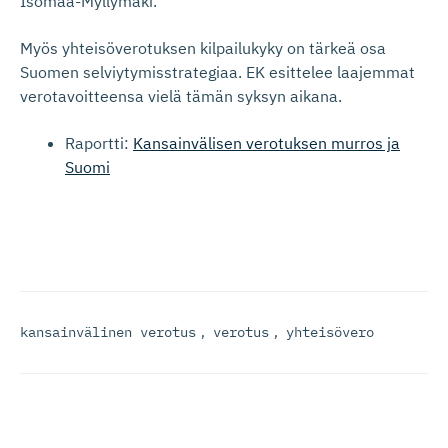
Isomaa-Myllymäki.
Myös yhteisöverotuksen kilpailukyky on tärkeä osa
Suomen selviytymisstrategiaa. EK esittelee laajemmat
verotavoitteensa vielä tämän syksyn aikana.
Raportti:
Kansainvälisen verotuksen murros ja
Suomi
kansainvälinen verotus
,
verotus
,
yhteisövero