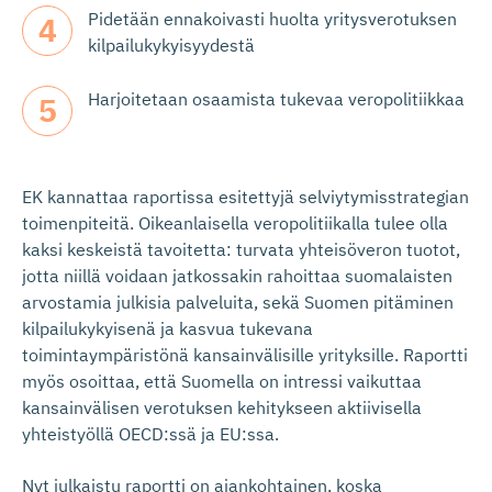
Pidetään ennakoivasti huolta yritysverotuksen
kilpailukykyisyydestä
Harjoitetaan osaamista tukevaa veropolitiikkaa
EK kannattaa raportissa esitettyjä selviytymisstrategian
toimenpiteitä. Oikeanlaisella veropolitiikalla tulee olla
kaksi keskeistä tavoitetta: turvata yhteisöveron tuotot,
jotta niillä voidaan jatkossakin rahoittaa suomalaisten
arvostamia julkisia palveluita, sekä Suomen pitäminen
kilpailukykyisenä ja kasvua tukevana
toimintaympäristönä kansainvälisille yrityksille. Raportti
myös osoittaa, että Suomella on intressi vaikuttaa
kansainvälisen verotuksen kehitykseen aktiivisella
yhteistyöllä OECD:ssä ja EU:ssa.
Nyt julkaistu raportti on ajankohtainen, koska