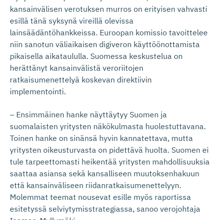
kansainvälisen verotuksen murros on erityisen vahvasti
esillä tänä syksynä vireillä olevissa
lainsäädäntöhankkeissa. Euroopan komissio tavoittelee
niin sanotun väliaikaisen digiveron käyttöönottamista
pikaisella aikataululla. Suomessa keskustelua on
herättänyt kansainvälistä veroriitojen
ratkaisumenettelyä koskevan direktiivin
implementointi.
– Ensimmäinen hanke näyttäytyy Suomen ja
suomalaisten yritysten näkökulmasta huolestuttavana.
Toinen hanke on sinänsä hyvin kannatettava, mutta
yritysten oikeusturvasta on pidettävä huolta. Suomen ei
tule tarpeettomasti heikentää yritysten mahdollisuuksia
saattaa asiansa sekä kansalliseen muutoksenhakuun
että kansainväliseen riidanratkaisumenettelyyn.
Molemmat teemat nousevat esille myös raportissa
esitetyssä selviytymisstrategiassa, sanoo verojohtaja