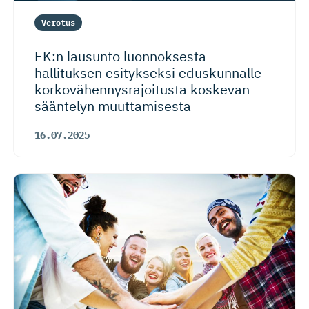
Verotus
EK:n lausunto luonnoksesta
hallituksen esitykseksi eduskunnalle
korkovähen­nys­ra­joitusta koskevan
sääntelyn muuttamisesta
16.07.2025