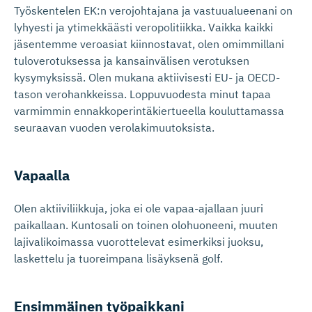
Työskentelen EK:n verojohtajana ja vastuualueenani on
lyhyesti ja ytimekkäästi veropolitiikka. Vaikka kaikki
jäsentemme veroasiat kiinnostavat, olen omimmillani
tuloverotuksessa ja kansainvälisen verotuksen
kysymyksissä. Olen mukana aktiivisesti EU- ja OECD-
tason verohankkeissa. Loppuvuodesta minut tapaa
varmimmin ennakkoperintäkiertueella kouluttamassa
seuraavan vuoden verolakimuutoksista.
Vapaalla
Olen aktiiviliikkuja, joka ei ole vapaa-ajallaan juuri
paikallaan. Kuntosali on toinen olohuoneeni, muuten
lajivalikoimassa vuorottelevat esimerkiksi juoksu,
laskettelu ja tuoreimpana lisäyksenä golf.
Ensimmäinen työpaikkani