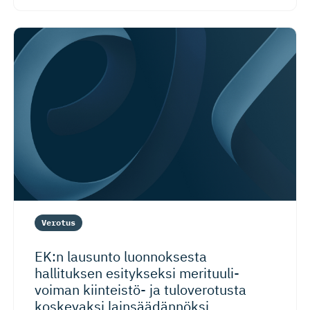
Verotus
EK:n lausunto luonnoksesta
hallituksen esitykseksi merituuli­
voiman kiinteistö- ja tuloverotusta
koskevaksi lainsäädännöksi