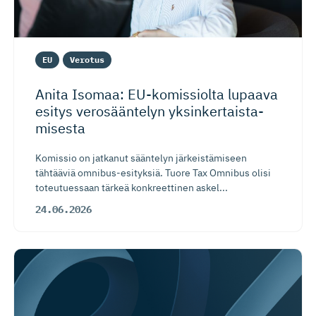
EU
Verotus
Anita Isomaa: EU-komissiolta lupaava
esitys verosääntelyn yksinkertais­ta­
misesta
Komissio on jatkanut sääntelyn järkeistämiseen
tähtääviä omnibus-esityksiä. Tuore Tax Omnibus olisi
toteutuessaan tärkeä konkreettinen askel...
24.06.2026