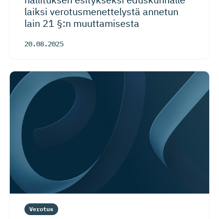
laiksi verotusme­net­telystä annetun
lain 21 §:n muuttamisesta
20.08.2025
Verotus