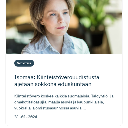
Verotus
Isomaa: Kiinteistö­ve­rouu­distusta
ajetaan sokkona eduskuntaan
Kiinteistövero koskee kaikkia suomalaisia. Taloyhtiö- ja
omakotitaloasujia, maalla asuvia ja kaupunkilaisia,
vuokralla ja omistusasunnossa asuvia....
31.01.2024