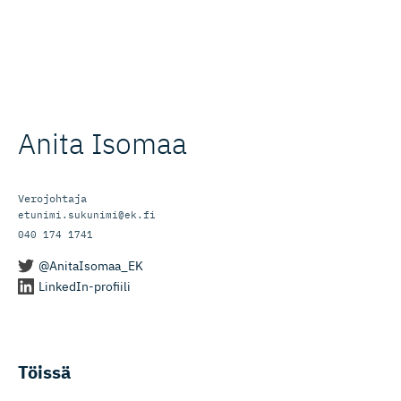
Anita Isomaa
Verojohtaja
etunimi.sukunimi@ek.fi
040 174 1741
@AnitaIsomaa_EK
LinkedIn-profiili
Töissä