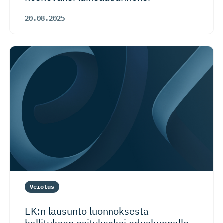
20.08.2025
Verotus
EK:n lausunto luonnoksesta
hallituksen esitykseksi eduskunnalle