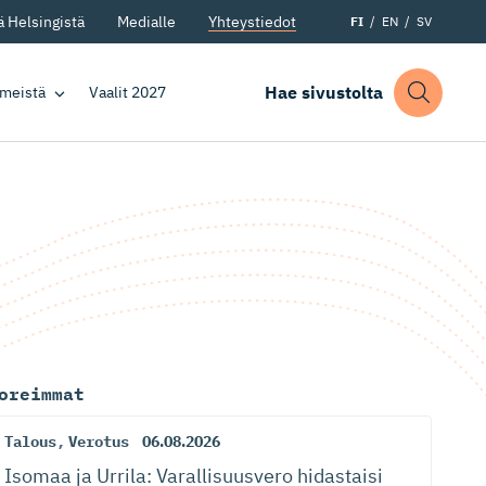
 Helsingistä
Medialle
Yhteystiedot
FI
EN
SV
Hae sivustolta
 meistä
Vaalit 2027
oreimmat
Talous
,
Verotus
06.08.2026
Isomaa ja Urrila: Varallisuusvero hidastaisi