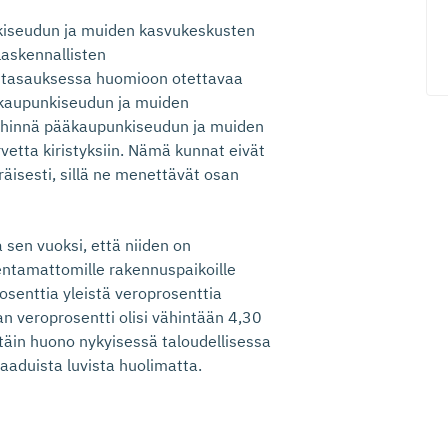
nkiseudun ja muiden kasvukeskusten
laskennallisten
en tasauksessa huomioon otettavaa
ääkaupunkiseudun ja muiden
lähinnä pääkaupunkiseudun ja muiden
rvetta kiristyksiin. Nämä kunnat eivät
isesti, sillä ne menettävät osan
sen vuoksi, että niiden on
kentamattomille rakennuspaikoille
osenttia yleistä veroprosenttia
 veroprosentti olisi vähintään 4,30
täin huono nykyisessä taloudellisessa
aaduista luvista huolimatta.