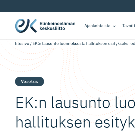
Ajankohtaista
Tavoi
Etusivu
/
EK:n lausunto luonnoksesta hallituksen esitykseksi ed
Verotus
EK:n lausunto lu
hallituksen esity