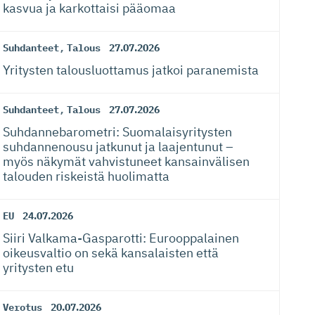
kasvua ja karkottaisi pääomaa
Suhdanteet
,
Talous
27.07.2026
Yritysten talousluottamus jatkoi paranemista
Suhdanteet
,
Talous
27.07.2026
Suhdanneba­ro­metri: Suomalaisy­ri­tysten
suhdannenousu jatkunut ja laajentunut –
myös näkymät vahvistuneet kansainvälisen
talouden riskeistä huolimatta
EU
24.07.2026
Siiri Valkama-Gas­pa­rotti: Eurooppalainen
oikeusvaltio on sekä kansalaisten että
yritysten etu
Verotus
20.07.2026