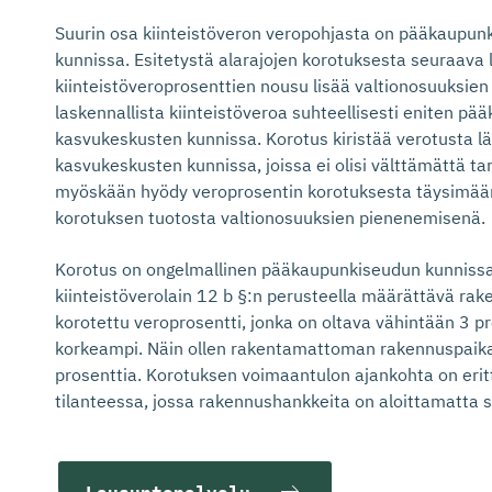
Suurin osa kiinteistöveron veropohjasta on pääkaupu
kunnissa. Esitetystä alarajojen korotuksesta seuraava 
kiinteistöveroprosenttien nousu lisää valtionosuuksi
laskennallista kiinteistöveroa suhteellisesti eniten p
kasvukeskusten kunnissa. Korotus kiristää verotusta 
kasvukeskusten kunnissa, joissa ei olisi välttämättä ta
myöskään hyödy veroprosentin korotuksesta täysimäärä
korotuksen tuotosta valtionosuuksien pienenemisenä.
Korotus on ongelmallinen pääkaupunkiseudun kunnissa 
kiinteistöverolain 12 b §:n perusteella määrättävä ra
korotettu veroprosentti, jonka on oltava vähintään 3 pr
korkeampi. Näin ollen rakentamattoman rakennuspaikan
prosenttia. Korotuksen voimaantulon ajankohta on erit
tilanteessa, jossa rakennushankkeita on aloittamatta s
Lausuntopalvelu