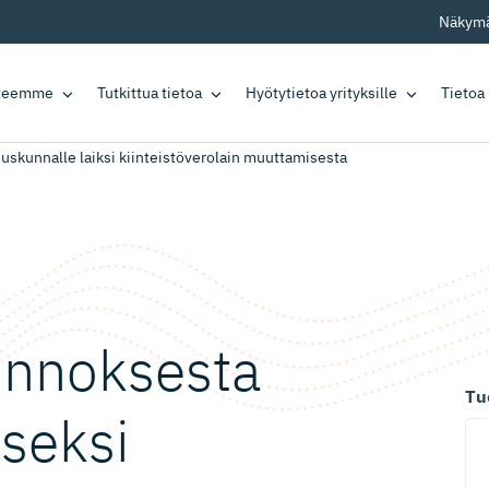
Näkymä
tteemme
Tutkittua tietoa
Hyötytietoa yrityksille
Tietoa
uskunnalle laiksi kiinteistöverolain muuttamisesta
onnoksesta
Tu
kseksi