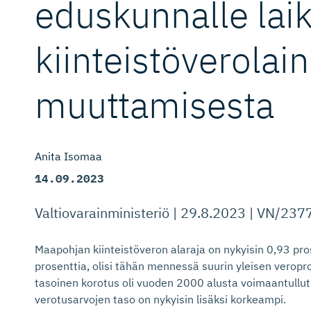
eduskunnalle laik
kiinteistö­ve­rolain
muuttamisesta
Anita Isomaa
14.09.2023
Valtiovarainministeriö | 29.8.2023 | VN/23
Maapohjan kiinteistöveron alaraja on nykyisin 0,93 pros
prosenttia, olisi tähän mennessä suurin yleisen veropr
tasoinen korotus oli vuoden 2000 alusta voimaantullut 
verotusarvojen taso on nykyisin lisäksi korkeampi.