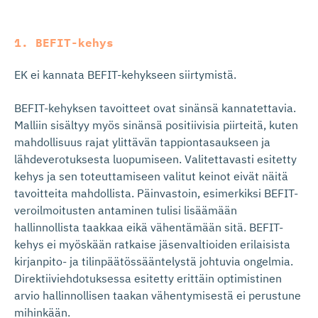
1. BEFIT-kehys
EK ei kannata BEFIT-kehykseen siirtymistä.
BEFIT-kehyksen tavoitteet ovat sinänsä kannatettavia.
Malliin sisältyy myös sinänsä positiivisia piirteitä, kuten
mahdollisuus rajat ylittävän tappiontasaukseen ja
lähdeverotuksesta luopumiseen. Valitettavasti esitetty
kehys ja sen toteuttamiseen valitut keinot eivät näitä
tavoitteita mahdollista. Päinvastoin, esimerkiksi BEFIT-
veroilmoitusten antaminen tulisi lisäämään
hallinnollista taakkaa eikä vähentämään sitä. BEFIT-
kehys ei myöskään ratkaise jäsenvaltioiden erilaisista
kirjanpito- ja tilinpäätössääntelystä johtuvia ongelmia.
Direktiiviehdotuksessa esitetty erittäin optimistinen
arvio hallinnollisen taakan vähentymisestä ei perustune
mihinkään.