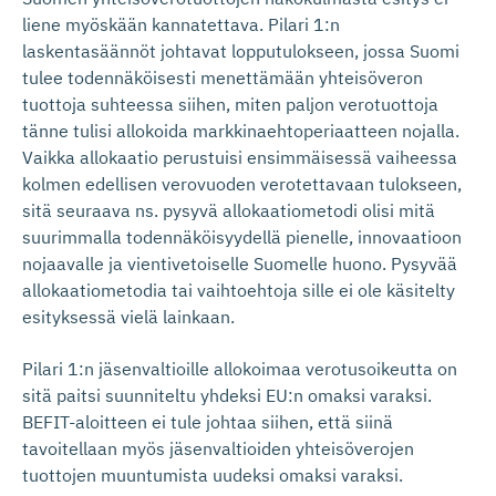
liene myöskään kannatettava. Pilari 1:n
laskentasäännöt johtavat lopputulokseen, jossa Suomi
tulee todennäköisesti menettämään yhteisöveron
tuottoja suhteessa siihen, miten paljon verotuottoja
tänne tulisi allokoida markkinaehtoperiaatteen nojalla.
Vaikka allokaatio perustuisi ensimmäisessä vaiheessa
kolmen edellisen verovuoden verotettavaan tulokseen,
sitä seuraava ns. pysyvä allokaatiometodi olisi mitä
suurimmalla todennäköisyydellä pienelle, innovaatioon
nojaavalle ja vientivetoiselle Suomelle huono. Pysyvää
allokaatiometodia tai vaihtoehtoja sille ei ole käsitelty
esityksessä vielä lainkaan.
Pilari 1:n jäsenvaltioille allokoimaa verotusoikeutta on
sitä paitsi suunniteltu yhdeksi EU:n omaksi varaksi.
BEFIT-aloitteen ei tule johtaa siihen, että siinä
tavoitellaan myös jäsenvaltioiden yhteisöverojen
tuottojen muuntumista uudeksi omaksi varaksi.