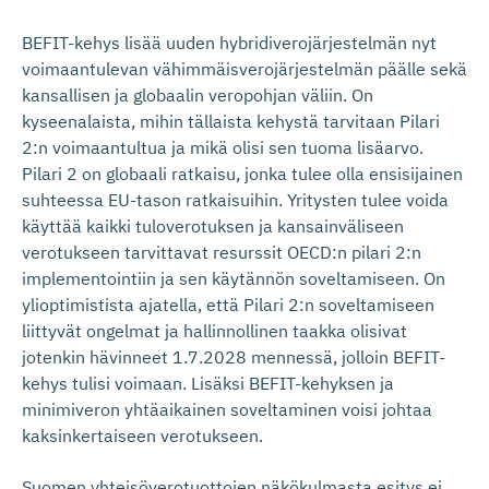
BEFIT-kehys lisää uuden hybridiverojärjestelmän nyt
voimaantulevan vähimmäisverojärjestelmän päälle sekä
kansallisen ja globaalin veropohjan väliin. On
kyseenalaista, mihin tällaista kehystä tarvitaan Pilari
2:n voimaantultua ja mikä olisi sen tuoma lisäarvo.
Pilari 2 on globaali ratkaisu, jonka tulee olla ensisijainen
suhteessa EU-tason ratkaisuihin. Yritysten tulee voida
käyttää kaikki tuloverotuksen ja kansainväliseen
verotukseen tarvittavat resurssit OECD:n pilari 2:n
implementointiin ja sen käytännön soveltamiseen. On
ylioptimistista ajatella, että Pilari 2:n soveltamiseen
liittyvät ongelmat ja hallinnollinen taakka olisivat
jotenkin hävinneet 1.7.2028 mennessä, jolloin BEFIT-
kehys tulisi voimaan. Lisäksi BEFIT-kehyksen ja
minimiveron yhtäaikainen soveltaminen voisi johtaa
kaksinkertaiseen verotukseen.
Suomen yhteisöverotuottojen näkökulmasta esitys ei