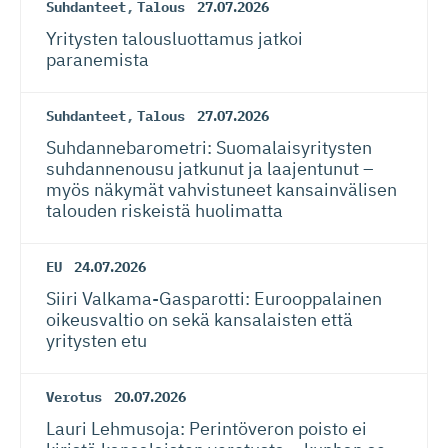
Suhdanteet
,
Talous
27.07.2026
Yritysten talousluottamus jatkoi
paranemista
Suhdanteet
,
Talous
27.07.2026
Suhdanneba­ro­metri: Suomalaisy­ri­tysten
suhdannenousu jatkunut ja laajentunut –
myös näkymät vahvistuneet kansainvälisen
talouden riskeistä huolimatta
EU
24.07.2026
Siiri Valkama-Gas­pa­rotti: Eurooppalainen
oikeusvaltio on sekä kansalaisten että
yritysten etu
Verotus
20.07.2026
Lauri Lehmusoja: Perintöveron poisto ei