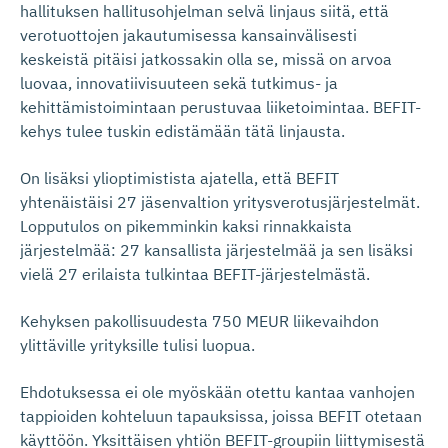
hallituksen hallitusohjelman selvä linjaus siitä, että
verotuottojen jakautumisessa kansainvälisesti
keskeistä pitäisi jatkossakin olla se, missä on arvoa
luovaa, innovatiivisuuteen sekä tutkimus- ja
kehittämistoimintaan perustuvaa liiketoimintaa. BEFIT-
kehys tulee tuskin edistämään tätä linjausta.
On lisäksi ylioptimistista ajatella, että BEFIT
yhtenäistäisi 27 jäsenvaltion yritysverotusjärjestelmät.
Lopputulos on pikemminkin kaksi rinnakkaista
järjestelmää: 27 kansallista järjestelmää ja sen lisäksi
vielä 27 erilaista tulkintaa BEFIT-järjestelmästä.
Kehyksen pakollisuudesta 750 MEUR liikevaihdon
ylittäville yrityksille tulisi luopua.
Ehdotuksessa ei ole myöskään otettu kantaa vanhojen
tappioiden kohteluun tapauksissa, joissa BEFIT otetaan
käyttöön. Yksittäisen yhtiön BEFIT-groupiin liittymisestä