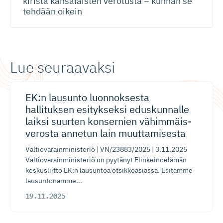
kiristä kansalaisten verotusta – kunhan se
tehdään oikein
Lue seuraavaksi
EK:n lausunto luonnoksesta
hallituksen esitykseksi eduskunnalle
laiksi suurten konsernien vähimmäis­
verosta annetun lain muuttamisesta
Valtiovarainministeriö | VN/23883/2025 | 3.11.2025
Valtiovarainministeriö on pyytänyt Elinkeinoelämän
keskusliitto EK:n lausuntoa otsikkoasiassa. Esitämme
lausuntonamme...
19.11.2025