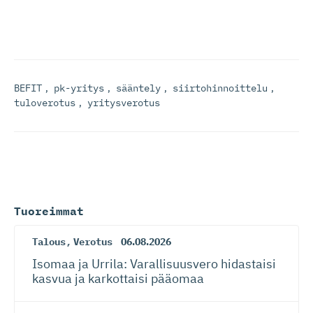
BEFIT
,
pk-yritys
,
sääntely
,
siirtohinnoittelu
,
tuloverotus
,
yritysverotus
Tuoreimmat
Talous
,
Verotus
06.08.2026
Isomaa ja Urrila: Varallisuusvero hidastaisi
kasvua ja karkottaisi pääomaa