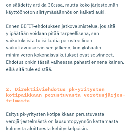
on säädetty artikla 38:ssa, mutta koko järjestelmän
käyttöönoton siirtymäsäännös on kaiketi auki.
Ennen BEFIT-ehdotuksen jatkovalmistelua, jos sitä
ylipäätään voidaan pitää tarpeellisena, sen
vaikutuksista tulisi laatia perusteellinen
vaikuttavuusarvio sen jälkeen, kun globaalin
minimiveron kokonaisvaikutukset ovat selvinneet.
Ehdotus onkin tässä vaiheessa pahasti ennenaikainen,
eikä sitä tule edistää.
2. Direktiiviehdotus pk-yritysten
kotipaikkaan perustuvasta verotusjär­jes­
telmästä
Esitys pk-yritysten kotipaikkaan perustuvasta
verojärjestelmästä on lausuntopyynnön kattamasta
kolmesta aloitteesta kehityskelpoisin.