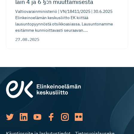
lain 4 ja 6 §:n muuttamisesta
Valtiovarainministeriö | VN/18411/2025 | 30.6.2025
Elinkeinoelämän keskusliitto EK kiittää
lausuntopyynnöstä otsikkoasiassa. Lausuntonamme
esitämme kunnioittavasti seuraavan....
27.08.2025
Käyntiosoite ja laskutustiedot
Tietosuojalauseke