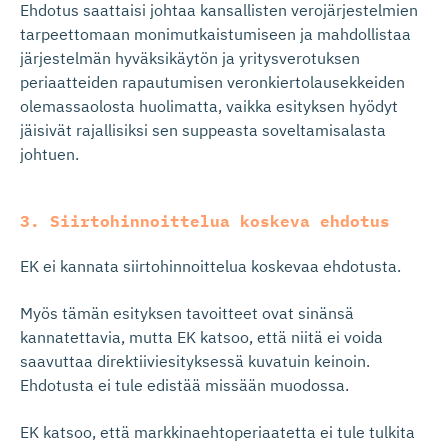
Ehdotus saattaisi johtaa kansallisten verojärjestelmien
tarpeettomaan monimutkaistumiseen ja mahdollistaa
järjestelmän hyväksikäytön ja yritysverotuksen
periaatteiden rapautumisen veronkiertolausekkeiden
olemassaolosta huolimatta, vaikka esityksen hyödyt
jäisivät rajallisiksi sen suppeasta soveltamisalasta
johtuen.
3. Siirtohin­noittelua koskeva ehdotus
EK ei kannata siirtohinnoittelua koskevaa ehdotusta.
Myös tämän esityksen tavoitteet ovat sinänsä
kannatettavia, mutta EK katsoo, että niitä ei voida
saavuttaa direktiiviesityksessä kuvatuin keinoin.
Ehdotusta ei tule edistää missään muodossa.
EK katsoo, että markkinaehtoperiaatetta ei tule tulkita