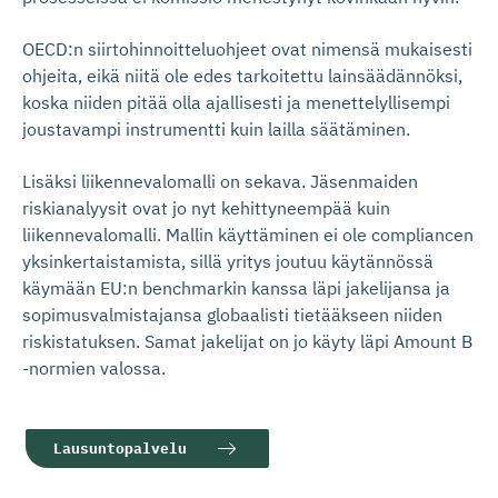
OECD:n siirtohinnoitteluohjeet ovat nimensä mukaisesti
ohjeita, eikä niitä ole edes tarkoitettu lainsäädännöksi,
koska niiden pitää olla ajallisesti ja menettelyllisempi
joustavampi instrumentti kuin lailla säätäminen.
Lisäksi liikennevalomalli on sekava. Jäsenmaiden
riskianalyysit ovat jo nyt kehittyneempää kuin
liikennevalomalli. Mallin käyttäminen ei ole compliancen
yksinkertaistamista, sillä yritys joutuu käytännössä
käymään EU:n benchmarkin kanssa läpi jakelijansa ja
sopimusvalmistajansa globaalisti tietääkseen niiden
riskistatuksen. Samat jakelijat on jo käyty läpi Amount B
-normien valossa.
Lausuntopalvelu