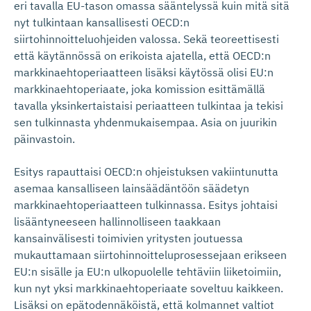
eri tavalla EU-tason omassa sääntelyssä kuin mitä sitä
nyt tulkintaan kansallisesti OECD:n
siirtohinnoitteluohjeiden valossa. Sekä teoreettisesti
että käytännössä on erikoista ajatella, että OECD:n
markkinaehtoperiaatteen lisäksi käytössä olisi EU:n
markkinaehtoperiaate, joka komission esittämällä
tavalla yksinkertaistaisi periaatteen tulkintaa ja tekisi
sen tulkinnasta yhdenmukaisempaa. Asia on juurikin
päinvastoin.
Esitys rapauttaisi OECD:n ohjeistuksen vakiintunutta
asemaa kansalliseen lainsäädäntöön säädetyn
markkinaehtoperiaatteen tulkinnassa. Esitys johtaisi
lisääntyneeseen hallinnolliseen taakkaan
kansainvälisesti toimivien yritysten joutuessa
mukauttamaan siirtohinnoitteluprosessejaan erikseen
EU:n sisälle ja EU:n ulkopuolelle tehtäviin liiketoimiin,
kun nyt yksi markkinaehtoperiaate soveltuu kaikkeen.
Lisäksi on epätodennäköistä, että kolmannet valtiot