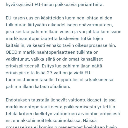
hyväksyisivät EU-tason poikkeavia periaatteita.
EU-tason uusien käsitteiden luominen johtaa niiden
tulkintaan liittyvään oikeudelliseen epävarmuuteen,
joka kestää pahimmillaan vuosia ja voi johtaa komission
markkinaehtoperiaatetta koskevien tutkintojen
kaltaisiin, vaikeasti ennakoitaviin oikeusprosesseihin.
OECD:n markkinaehtoperiaatteen tulkinta on
vakiintunut, vaikka siinä onkin omat kansalliset
erityispiirteensä. Esitys luo pahimmillaan näitä
erityispiirteitä lisää 27 valtion ja vielä EU-
tuomioistuimen tasolle. Lopputulos olisi kaikkinensa
pahimmillaan katastrofaalinen.
Ehdotuksen taustalla lienevät valtiontukicaset, joissa
markkinaehtoperiaatteesta poikkeamisesta yritettiin
tehdä kriteeri kielletyn valtiontuen arviointiin erityisesti
ns. ennakkohinnoittelusopimuksissa. Näissä
prosesseissa ei komissio menestynyt kovinkaan hyvin.