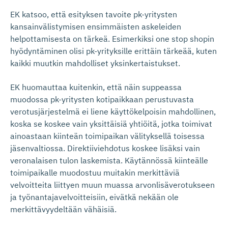
EK katsoo, että esityksen tavoite pk-yritysten
kansainvälistymisen ensimmäisten askeleiden
helpottamisesta on tärkeä. Esimerkiksi one stop shopin
hyödyntäminen olisi pk-yrityksille erittäin tärkeää, kuten
kaikki muutkin mahdolliset yksinkertaistukset.
EK huomauttaa kuitenkin, että näin suppeassa
muodossa pk-yritysten kotipaikkaan perustuvasta
verotusjärjestelmä ei liene käyttökelpoisin mahdollinen,
koska se koskee vain yksittäisiä yhtiöitä, jotka toimivat
ainoastaan kiinteän toimipaikan välityksellä toisessa
jäsenvaltiossa. Direktiiviehdotus koskee lisäksi vain
veronalaisen tulon laskemista. Käytännössä kiinteälle
toimipaikalle muodostuu muitakin merkittäviä
velvoitteita liittyen muun muassa arvonlisäverotukseen
ja työnantajavelvoitteisiin, eivätkä nekään ole
merkittävyydeltään vähäisiä.