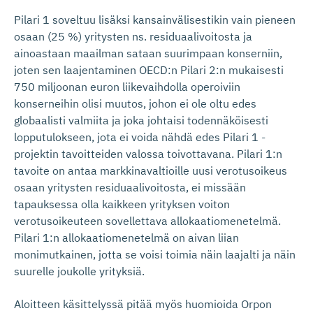
Pilari 1 soveltuu lisäksi kansainvälisestikin vain pieneen
osaan (25 %) yritysten ns. residuaalivoitosta ja
ainoastaan maailman sataan suurimpaan konserniin,
joten sen laajentaminen OECD:n Pilari 2:n mukaisesti
750 miljoonan euron liikevaihdolla operoiviin
konserneihin olisi muutos, johon ei ole oltu edes
globaalisti valmiita ja joka johtaisi todennäköisesti
lopputulokseen, jota ei voida nähdä edes Pilari 1 -
projektin tavoitteiden valossa toivottavana. Pilari 1:n
tavoite on antaa markkinavaltioille uusi verotusoikeus
osaan yritysten residuaalivoitosta, ei missään
tapauksessa olla kaikkeen yrityksen voiton
verotusoikeuteen sovellettava allokaatiomenetelmä.
Pilari 1:n allokaatiomenetelmä on aivan liian
monimutkainen, jotta se voisi toimia näin laajalti ja näin
suurelle joukolle yrityksiä.
Aloitteen käsittelyssä pitää myös huomioida Orpon