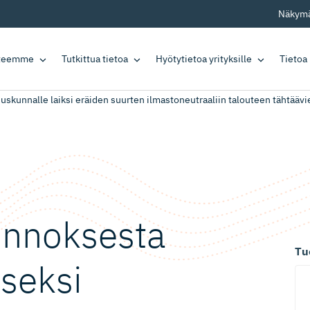
Näkymä
tteemme
Tutkittua tietoa
Hyötytietoa yrityksille
Tietoa
uskunnalle laiksi eräiden suurten ilmastoneutraaliin talouteen tähtäävi
onnoksesta
Tu
kseksi