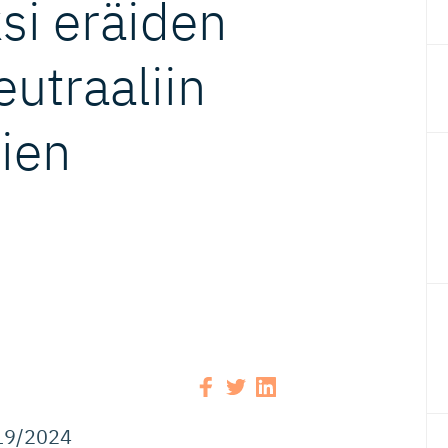
si eräiden
ut­raaliin
vien
919/2024