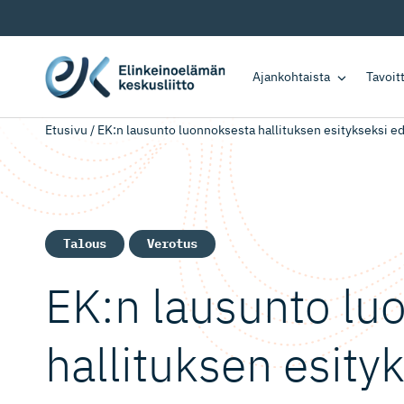
Ajankohtaista
Tavoi
Etusivu
/
EK:n lausunto luonnoksesta hallituksen esitykseksi ed
Talous
Verotus
EK:n lausunto lu
hallituksen esity