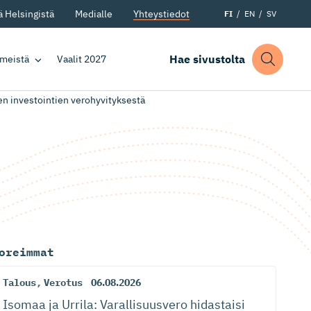
 Helsingistä
Medialle
Yhteystiedot
FI
EN
SV
Hae sivustolta
 meistä
Vaalit 2027
en investointien verohyvityksestä
oreimmat
Talous
,
Verotus
06.08.2026
Isomaa ja Urrila: Varallisuusvero hidastaisi