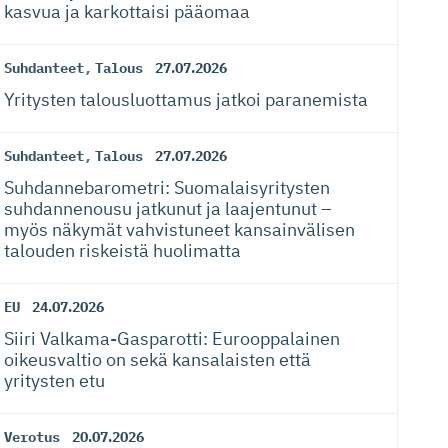
kasvua ja karkottaisi pääomaa
Suhdanteet
,
Talous
27.07.2026
Yritysten talousluottamus jatkoi paranemista
Suhdanteet
,
Talous
27.07.2026
Suhdanneba­ro­metri: Suomalaisy­ri­tysten
suhdannenousu jatkunut ja laajentunut –
myös näkymät vahvistuneet kansainvälisen
talouden riskeistä huolimatta
EU
24.07.2026
Siiri Valkama-Gas­pa­rotti: Eurooppalainen
oikeusvaltio on sekä kansalaisten että
yritysten etu
Verotus
20.07.2026