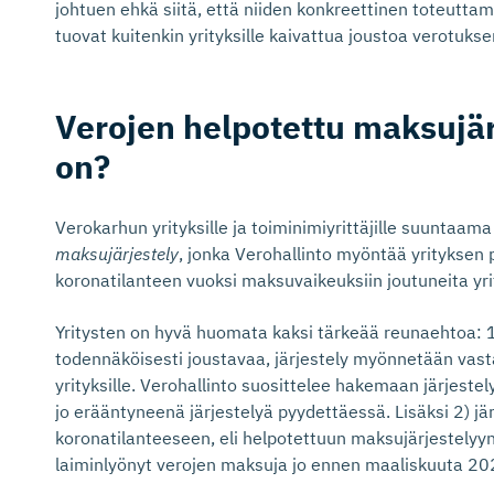
johtuen ehkä siitä, että niiden konkreettinen toteutta
tuovat kuitenkin yrityksille kaivattua joustoa verotuks
Verojen helpotettu maksujär
on?
Verokarhun yrityksille ja toiminimiyrittäjille suuntaa
maksujärjestely
, jonka Verohallinto myöntää yrityksen 
koronatilanteen vuoksi maksuvaikeuksiin joutuneita yri
Yritysten on hyvä huomata kaksi tärkeää reunaehtoa: 
todennäköisesti joustavaa, järjestely myönnetään vast
yrityksille. Verohallinto suosittelee hakemaan järjestel
jo erääntyneenä järjestelyä pyydettäessä. Lisäksi 2) jär
koronatilanteeseen, eli helpotettuun maksujärjestelyyn
laiminlyönyt verojen maksuja jo ennen maaliskuuta 20