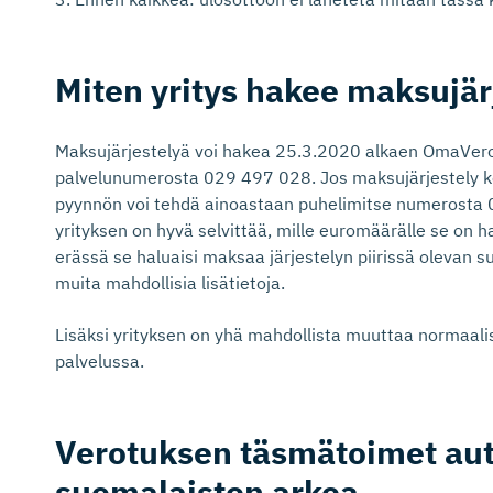
Miten yritys hakee maksujär
Maksujärjestelyä voi hakea 25.3.2020 alkaen OmaVero
palvelunumerosta 029 497 028. Jos maksujärjestely ko
pyynnön voi tehdä ainoastaan puhelimitse numerosta
yrityksen on hyvä selvittää, mille euromäärälle se on
erässä se haluaisi maksaa järjestelyn piirissä olevan 
muita mahdollisia lisätietoja.
Lisäksi yrityksen on yhä mahdollista muuttaa normaal
palvelussa.
Verotuksen täsmätoimet au
suomalaisten arkea