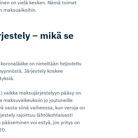
minen on vielä kesken. Nämä toimet
en maksuaikoihin.
jestely – mikä se
ma koronalääke on nimeltään
helpotettu
pyynnöstä. Järjestely koskee
tyksiä.
1) vaikka maksujärjestelyyn pääsy on
a maksuvaikeuksiin jo joutuneille
yä vasta siinä vaiheessa, kun veroja on
jestely rajoittuu lähtökohtaisesti
 pääseminen voi estyä, jos yritys on
20.