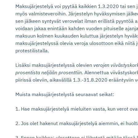
Maksujärjestelyä voi pyytää kaikkien 1.3.2020 tai sen
myös valmisteveroihin. Järjestelyn hyväksymisen jälkeen 
sen jälkeen syntyvät verovelat ilman erillistä pyyntöä
voidaan jakaa enintään kahden vuoden pituiselle ajanj
maksuun kolmen kuukauden kuluttua järjestelyn hyväks
maksujärjestelyssä olevia veroja ulosottoon eikä niitä j
protestilistalla.
Lisäksi maksujärjestelyssä olevien
verojen viivästyskor
prosentista neljään prosenttiin
. Alennettua viivästysko
piirissä oleviin, aikavälillä 1.3.-31.8.2020 erääntyviin v
Muista maksujärjestelystä seuraavat seikat:
1. Hae maksujärjestelyä mieluiten vasta, kun verot ovat
2. Jos olet hakenut maksujärjestelyä aiemmin, ei huolt
3. Ennen kaikkea: ulosottoon ei lähetetä mitään tässä 