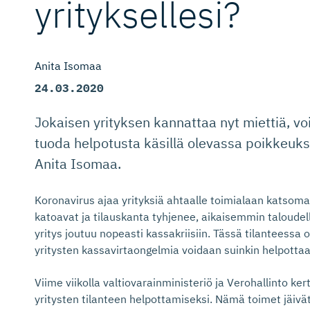
yrityksellesi?
Anita Isomaa
24.03.2020
Jokaisen yrityksen kannattaa nyt miettiä, vo
tuoda helpotusta käsillä olevassa poikkeuksel
Anita Isomaa.
Koronavirus ajaa yrityksiä ahtaalle toimialaan katsoma
katoavat ja tilauskanta tyhjenee, aikaisemmin taloudel
yritys joutuu nopeasti kassakriisiin. Tässä tilanteessa o
yritysten kassavirtaongelmia voidaan suinkin helpottaa
Viime viikolla valtiovarainministeriö ja Verohallinto ker
yritysten tilanteen helpottamiseksi. Nämä toimet jäiv