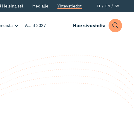
 Helsingistä
Medialle
Yhteystiedot
FI
EN
SV
Hae sivustolta
 meistä
Vaalit 2027