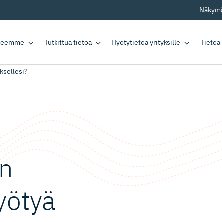
Näkymä
tteemme
Tutkittua tietoa
Hyötytietoa yrityksille
Tietoa
ksellesi?
en
yötyä