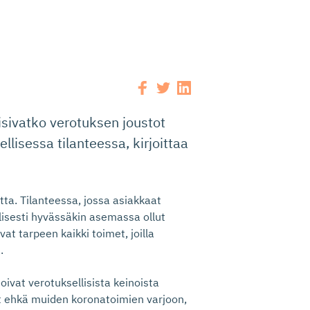
isivatko verotuksen joustot
lisessa tilanteessa, kirjoittaa
tta. Tilanteessa, jossa asiakkaat
lisesti hyvässäkin asemassa ollut
vat tarpeen kaikki toimet, joilla
.
toivat verotuksellisista keinoista
ät ehkä muiden koronatoimien varjoon,