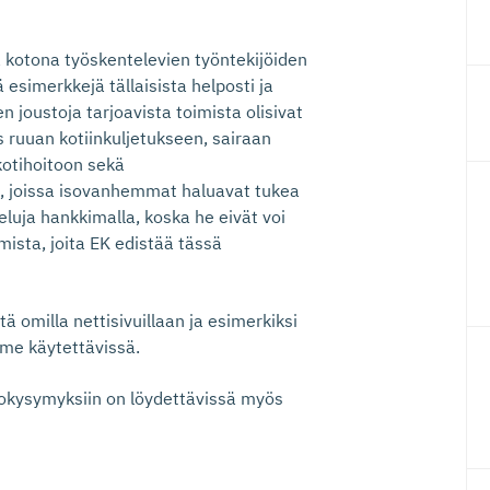
a kotona työskentelevien työntekijöiden
 esimerkkejä tällaisista helposti ja
n joustoja tarjoavista toimista olisivat
 ruuan kotiinkuljetukseen, sairaan
otihoitoon sekä
n, joissa isovanhemmat haluavat tukea
eluja hankkimalla, koska he eivät voi
mista, joita EK edistää tässä
ä omilla nettisivuillaan ja esimerkiksi
mme käytettävissä.
rokysymyksiin on löydettävissä myös