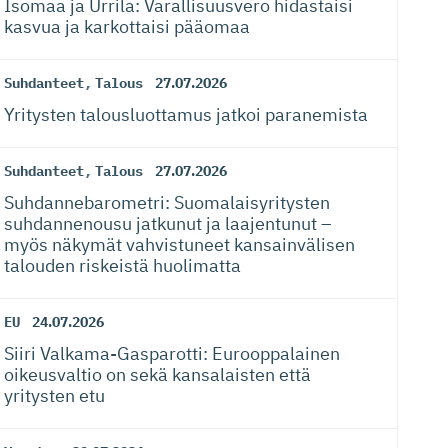
Isomaa ja Urrila: Varallisuusvero hidastaisi
kasvua ja karkottaisi pääomaa
Suhdanteet
,
Talous
27.07.2026
Yritysten talousluottamus jatkoi paranemista
Suhdanteet
,
Talous
27.07.2026
Suhdanneba­ro­metri: Suomalaisy­ri­tysten
suhdannenousu jatkunut ja laajentunut –
myös näkymät vahvistuneet kansainvälisen
talouden riskeistä huolimatta
EU
24.07.2026
Siiri Valkama-Gas­pa­rotti: Eurooppalainen
oikeusvaltio on sekä kansalaisten että
yritysten etu