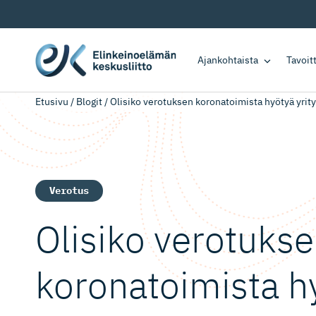
Ajankohtaista
Tavoi
Etusivu
/
Blogit
/
Olisiko verotuksen koronatoimista hyötyä yrity
Verotus
Olisiko verotuks
koronatoimista h