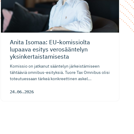
Anita Isomaa: EU-komissiolta
lupaava esitys verosääntelyn
yksinkertais­ta­misesta
Komissio on jatkanut sääntelyn järkeistämiseen
tähtääviä omnibus-esityksiä. Tuore Tax Omnibus olisi
toteutuessaan tärkeä konkreettinen askel...
24.06.2026