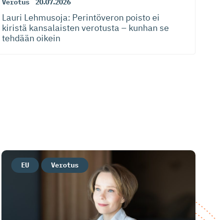
Verotus
20.07.2026
Lauri Lehmusoja: Perintöveron poisto ei
kiristä kansalaisten verotusta – kunhan se
tehdään oikein
EU
Verotus