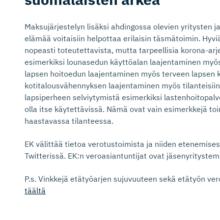
Maksujärjestelyn lisäksi ahdingossa olevien yritysten j
elämää voitaisiin helpottaa erilaisin täsmätoimin. Hyviä
nopeasti toteutettavista, mutta tarpeellisia korona-arje
esimerkiksi lounasedun käyttöalan laajentaminen myös
lapsen hoitoedun laajentaminen myös terveen lapsen k
kotitalousvähennyksen laajentaminen myös tilanteisii
lapsiperheen selviytymistä esimerkiksi lastenhoitopalv
olla itse käytettävissä. Nämä ovat vain esimerkkejä toi
haastavassa tilanteessa.
EK välittää tietoa verotustoimista ja niiden etenemisest
Twitterissä. EK:n veroasiantuntijat ovat jäsenyrityste
P.s. Vinkkejä etätyöarjen sujuvuuteen sekä etätyön ve
täältä