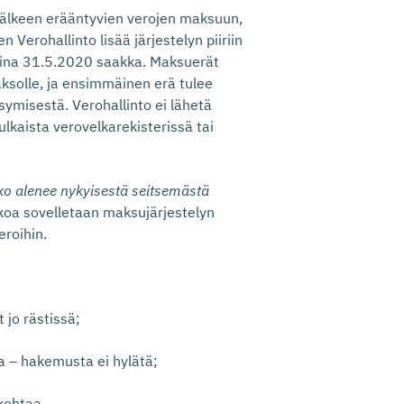
 jälkeen erääntyvien verojen maksuun,
Verohallinto lisää järjestelyn piiriin
 aina 31.5.2020 saakka. Maksuerät
aksolle, ja ensimmäinen erä tulee
ymisestä. Verohallinto ei lähetä
ulkaista verovelkarekisterissä tai
ko alenee nykyisestä seitsemästä
rkoa sovelletaan maksujärjestelyn
eroihin.
 jo rästissä;
a – hakemusta ei hylätä;
kohtaa.