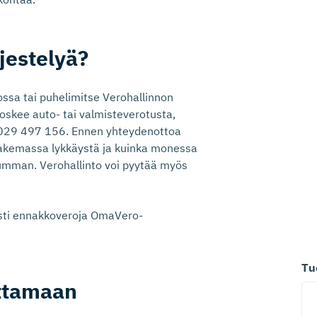
jestelyä?
ssa tai puhelimitse Verohallinnon
skee auto- tai valmisteverotusta,
 029 497 156. Ennen yhteydenottoa
 hakemassa lykkäystä ja kuinka monessa
summan. Verohallinto voi pyytää myös
isti ennakkoveroja OmaVero-
Tu
ttamaan