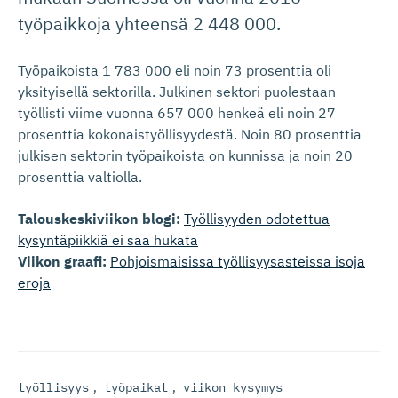
työpaikkoja yhteensä 2 448 000.
Työpaikoista 1 783 000 eli noin 73 prosenttia oli
yksityisellä sektorilla. Julkinen sektori puolestaan
työllisti viime vuonna 657 000 henkeä eli noin 27
prosenttia kokonaistyöllisyydestä. Noin 80 prosenttia
julkisen sektorin työpaikoista on kunnissa ja noin 20
prosenttia valtiolla.
Talouskeskiviikon blogi:
Työllisyyden odotettua
kysyntäpiikkiä ei saa hukata
Viikon graafi:
Pohjoismaisissa työllisyysasteissa isoja
eroja
työllisyys
,
työpaikat
,
viikon kysymys