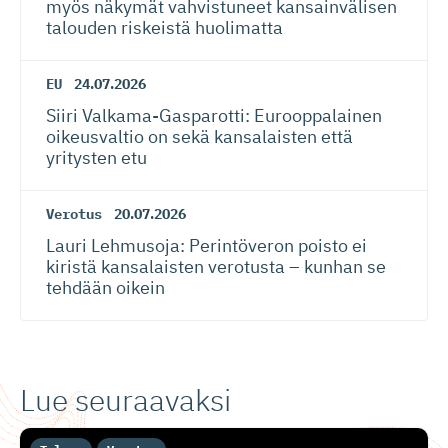
myös näkymät vahvistuneet kansainvälisen
talouden riskeistä huolimatta
EU
24.07.2026
Siiri Valkama-Gas­pa­rotti: Eurooppalainen
oikeusvaltio on sekä kansalaisten että
yritysten etu
Verotus
20.07.2026
Lauri Lehmusoja: Perintöveron poisto ei
kiristä kansalaisten verotusta – kunhan se
tehdään oikein
Lue seuraavaksi