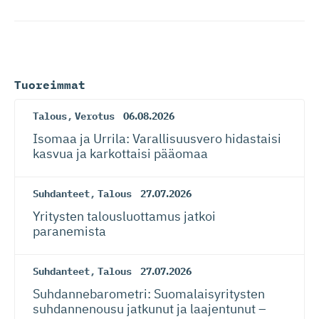
Tuoreimmat
Talous
,
Verotus
06.08.2026
Isomaa ja Urrila: Varallisuusvero hidastaisi
kasvua ja karkottaisi pääomaa
Suhdanteet
,
Talous
27.07.2026
Yritysten talousluottamus jatkoi
paranemista
Suhdanteet
,
Talous
27.07.2026
Suhdanneba­ro­metri: Suomalaisy­ri­tysten
suhdannenousu jatkunut ja laajentunut –