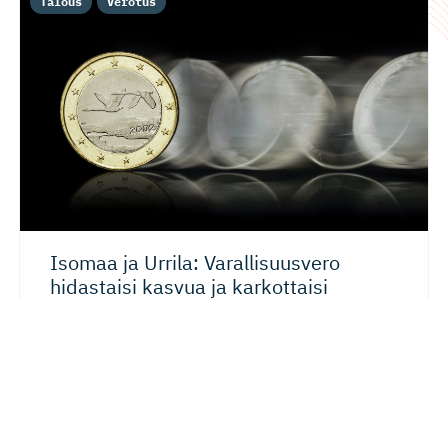
Talous
Verotus
Isomaa ja Urrila: Varallisuusvero
hidastaisi kasvua ja karkottaisi
pääomaa
Kansainvälisessä verokeskustelussa on kohta pari
vuotta vellonut kuumana kysymyksenä ”ultrarikkaiden”
varallisuusvero, jota ovat ehdottaneet useammatkin...
06.08.2026