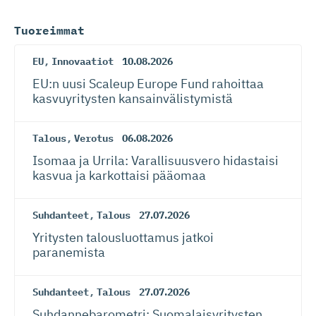
Tuoreimmat
EU
,
Innovaatiot
10.08.2026
EU:n uusi Scaleup Europe Fund rahoittaa
kasvuyritysten kansainvä­lis­tymistä
Talous
,
Verotus
06.08.2026
Isomaa ja Urrila: Varallisuusvero hidastaisi
kasvua ja karkottaisi pääomaa
Suhdanteet
,
Talous
27.07.2026
Yritysten talousluottamus jatkoi
paranemista
Suhdanteet
,
Talous
27.07.2026
Suhdanneba­ro­metri: Suomalaisy­ri­tysten