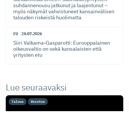
suhdannenousu jatkunut ja laajentunut –
myös näkymät vahvistuneet kansainvälisen
talouden riskeistä huolimatta
EU
24.07.2026
Siiri Valkama-Gas­pa­rotti: Eurooppalainen
oikeusvaltio on sekä kansalaisten että
yritysten etu
Lue seuraavaksi
Talous
Verotus