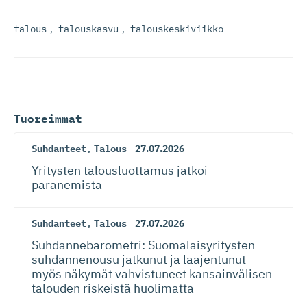
talous
,
talouskasvu
,
talouskeskiviikko
Tuoreimmat
Suhdanteet
,
Talous
27.07.2026
Yritysten talousluottamus jatkoi
paranemista
Suhdanteet
,
Talous
27.07.2026
Suhdanneba­ro­metri: Suomalaisy­ri­tysten
suhdannenousu jatkunut ja laajentunut –
myös näkymät vahvistuneet kansainvälisen
talouden riskeistä huolimatta