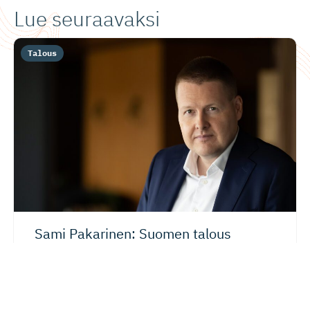
Lue seuraavaksi
Talous
Sami Pakarinen: Suomen talous
seuraa Ruotsia viiveellä
Suomen talous ei suinkaan ole umpikujassa, kun
katsomme tulevaisuutta. Pikemminkin käynnissä on
rakenteellinen muutos, joka...