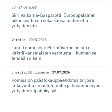
EU
24.07.2026
Siiri Valkama-Gas­pa­rotti: Eurooppalainen
oikeusvaltio on sekä kansalaisten että
yritysten etu
Verotus
20.07.2026
Lauri Lehmusoja: Perintöveron poisto ei
kiristä kansalaisten verotusta – kunhan se
tehdään oikein
Energia
,
EU
,
Ilmasto
17.07.2026
Komission päästökaup­paehdotus tarjoaa
jatkuvuutta ilmastotoimille ja huomioi myös
yritysten kilpailukykyä