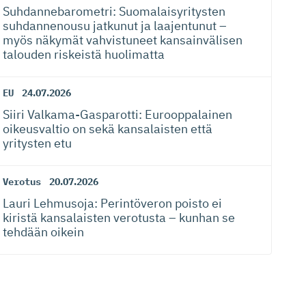
Suhdanneba­ro­metri: Suomalaisy­ri­tysten
suhdannenousu jatkunut ja laajentunut –
myös näkymät vahvistuneet kansainvälisen
talouden riskeistä huolimatta
EU
24.07.2026
Siiri Valkama-Gas­pa­rotti: Eurooppalainen
oikeusvaltio on sekä kansalaisten että
yritysten etu
Verotus
20.07.2026
Lauri Lehmusoja: Perintöveron poisto ei
kiristä kansalaisten verotusta – kunhan se
tehdään oikein