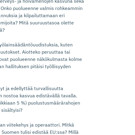
 terveys- ja hoivamenojen kasvuna sekä
. Onko puolueenne valmis rohkeammin
nnuksia ja kilpailuttamaan eri
toimijoita? Mitä suuruustasoa olette
sä?
työlainsäädäntöuudistuksia, kuten
utokset. Aiotteko peruuttaa tai
ä ovat puolueenne näkökulmasta kolme
 hallituksen pitäisi työllisyyden
yt ja edellyttää turvallisuutta
 nostoa kasvua edistävällä tavalla.
aikkiaan 5 %) puolustusmäärärahojen
sisältyisi?
n viitekehys ja operaattori. Mitkä
 Suomen tulisi edistää EU:ssa? Millä