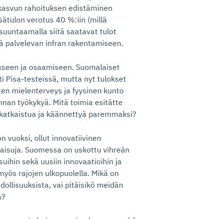
kasvun rahoituksen edistäminen
isätulon verotus 40 %:iin (millä
 suuntaamalla siitä saatavat tulot
 palvelevan infran rakentamiseen.
kseen ja osaamiseen. Suomalaiset
i Pisa-testeissä, mutta nyt tulokset
ten mielenterveys ja fyysinen kunto
nnan työkykyä. Mitä toimia esitätte
 katkaistua ja käännettyä paremmaksi?
n vuoksi, ollut innovatiivinen
kaisuja. Suomessa on uskottu vihreän
uihin sekä uusiin innovaatioihin ja
myös rajojen ulkopuolella. Mikä on
ollisuuksista, vai pitäisikö meidän
ä?