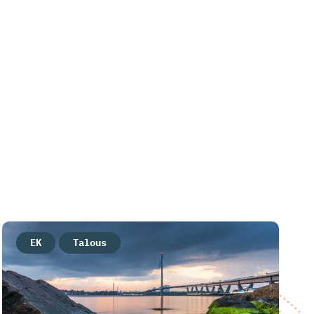
EK
Talous