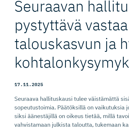
Seuraavan hallit
pystyttävä vasta
talouskasvun ja h
kohtalonky­sy­myk
17.11.2025
Seuraava hallituskausi tulee väistämättä si
sopeutustoimia. Päätöksillä on vaikutuksia 
siksi äänestäjillä on oikeus tietää, millä tavo
vahvistamaan julkista taloutta, tukemaan k