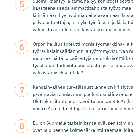
Suomi ikääntyy ja tämä näkyy konkreettisesti
haasteena saada ammattitaitoista työvoimaa
kirittämään hyvinvointialueita avaamaan kusta
palveluntuottajia, niin yksityisiä kuin julkisia 
valmis tavoittelemaan kustannusten hillinnäs
Orpon hallitus toteutti monia työmarkkina- ja 
työrauhalainsäädännön ja työttömyysturvan mu
muuttaa näitä jo päätettyjä muutoksia? Mitk
työelämän tärkeintä uudistusta, jotka seuraavan
vahvistamiseksi tehdä?
Kansainvälinen turvallisuustilanne on kriisiytyn
parantavia toimia, mm. puolustusmäärärahojen
Oletteko sitoutuneet tavoittelemaan 3,5 % (k
nostoa? Ja mitä ehtoja tähän sitoutumiseenne 
EU on Suomelle tärkein kansainvälisen toiminna
ovat puolueenne kolme tärkeintä teemaa, joita