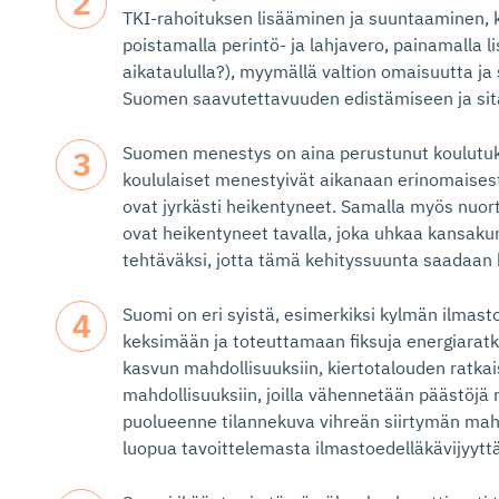
TKI-rahoituksen lisääminen ja suuntaaminen, 
poistamalla perintö- ja lahjavero, painamalla l
aikataululla?), myymällä valtion omaisuutta ja
Suomen saavutettavuuden edistämiseen ja sitä
Suomen menestys on aina perustunut koulutu
koululaiset menestyivät aikanaan erinomaisest
ovat jyrkästi heikentyneet. Samalla myös nuor
ovat heikentyneet tavalla, joka uhkaa kansaku
tehtäväksi, jotta tämä kehityssuunta saadaan
Suomi on eri syistä, esimerkiksi kylmän ilmasto
keksimään ja toteuttamaan fiksuja energiarat
kasvun mahdollisuuksiin, kiertotalouden ratkais
mahdollisuuksiin, joilla vähennetään päästöjä 
puolueenne tilannekuva vihreän siirtymän mahd
luopua tavoittelemasta ilmastoedelläkävijyytt