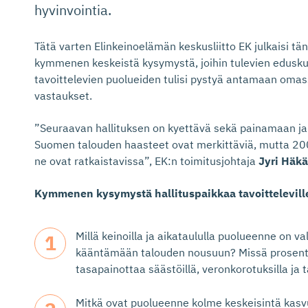
hyvinvointia.
Tätä varten Elinkeinoelämän keskusliitto EK julkaisi 
kymmenen keskeistä kysymystä, joihin tulevien eduskun
tavoittelevien puolueiden tulisi pystyä antamaan oma
vastaukset.
”Seuraavan hallituksen on kyettävä sekä painamaan jar
Suomen talouden haasteet ovat merkittäviä, mutta 200
ne ovat ratkaistavissa”, EK:n toimitusjohtaja
Jyri Häk
Kymmenen kysymystä hallituspaikkaa tavoitteleville
Millä keinoilla ja aikataululla puolueenne on 
kääntämään talouden nousuun? Missä prosentua
tasapainottaa säästöillä, veronkorotuksilla ja 
Mitkä ovat puolueenne kolme keskeisintä kasvu