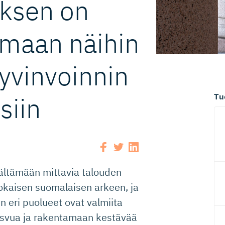
uksen on
amaan näihin
yvinvoinnin
Tu
siin
sältämään mittavia talouden
jokaisen suomalaisen arkeen, ja
in eri puolueet ovat valmiita
asvua ja rakentamaan kestävää