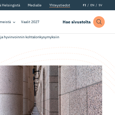
 Helsingistä
Medialle
Yhteystiedot
FI
EN
SV
Hae sivustolta
 meistä
Vaalit 2027
 ja hyvinvoinnin kohtalonkysymyksiin