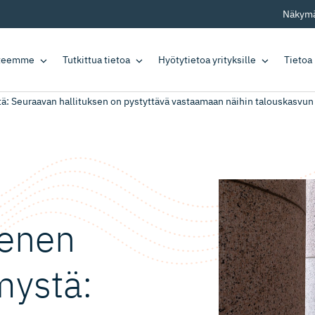
Näkymä
tteemme
Tutkittua tietoa
Hyötytietoa yrityksille
Tietoa
ä: Seuraavan hallituksen on pystyttävä vastaamaan näihin talouskasvun
menen
mystä: