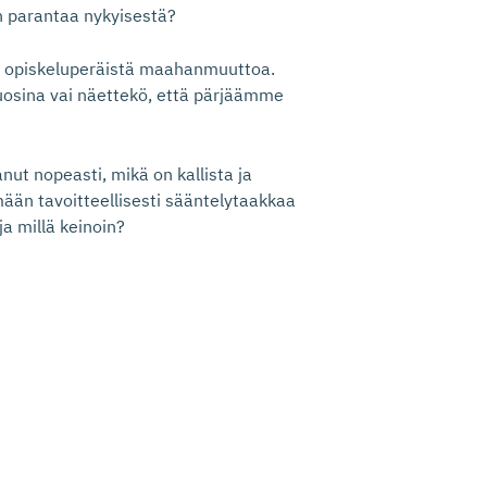
än parantaa nykyisestä?
ja opiskeluperäistä maahanmuuttoa.
uosina vai näettekö, että pärjäämme
t nopeasti, mikä on kallista ja
ään tavoitteellisesti sääntelytaakkaa
a millä keinoin?