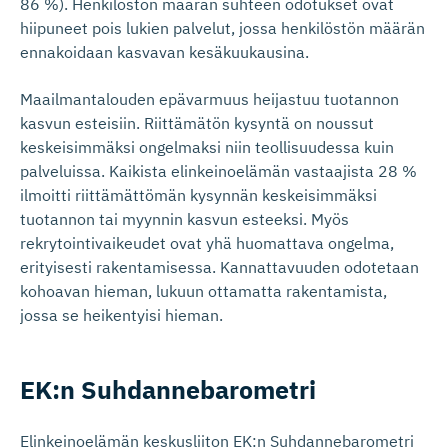
86 %). Henkilöstön määrän suhteen odotukset ovat
hiipuneet pois lukien palvelut, jossa henkilöstön määrän
ennakoidaan kasvavan kesäkuukausina.
Maailmantalouden epävarmuus heijastuu tuotannon
kasvun esteisiin. Riittämätön kysyntä on noussut
keskeisimmäksi ongelmaksi niin teollisuudessa kuin
palveluissa. Kaikista elinkeinoelämän vastaajista 28 %
ilmoitti riittämättömän kysynnän keskeisimmäksi
tuotannon tai myynnin kasvun esteeksi. Myös
rekrytointivaikeudet ovat yhä huomattava ongelma,
erityisesti rakentamisessa. Kannattavuuden odotetaan
kohoavan hieman, lukuun ottamatta rakentamista,
jossa se heikentyisi hieman.
EK:n Suhdanneba­rometri
Elinkeinoelämän keskusliiton EK:n Suhdannebarometri