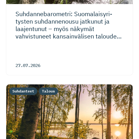
Suhdanneba­ro­metri: Suomalaisy­ri­
tysten suhdannenousu jatkunut ja
laajentunut – myös näkymät
vahvistuneet kansainvälisen talouden
riskeistä huolimatta
27.07.2026
Suhdanteet
Talous