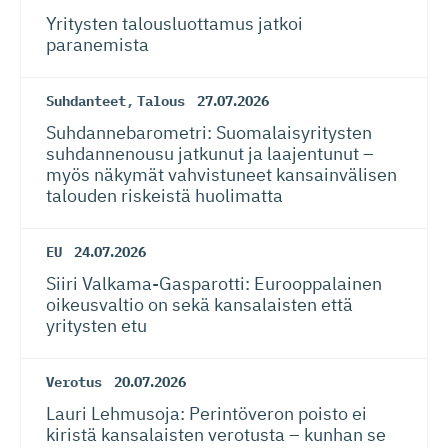
Yritysten talousluottamus jatkoi
paranemista
Suhdanteet
,
Talous
27.07.2026
Suhdanneba­ro­metri: Suomalaisy­ri­tysten
suhdannenousu jatkunut ja laajentunut –
myös näkymät vahvistuneet kansainvälisen
talouden riskeistä huolimatta
EU
24.07.2026
Siiri Valkama-Gas­pa­rotti: Eurooppalainen
oikeusvaltio on sekä kansalaisten että
yritysten etu
Verotus
20.07.2026
Lauri Lehmusoja: Perintöveron poisto ei
kiristä kansalaisten verotusta – kunhan se