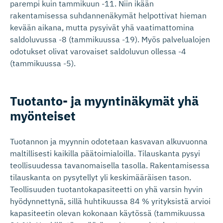
parempi kuin tammikuun -11. Niin ikään
rakentamisessa suhdannenäkymät helpottivat hieman
kevään aikana, mutta pysyivät yhä vaatimattomina
saldoluvussa -8 (tammikuussa -19). Myös palvelualojen
odotukset olivat varovaiset saldoluvun ollessa -4
(tammikuussa -5).
Tuotanto- ja myyntinäkymät yhä
myönteiset
Tuotannon ja myynnin odotetaan kasvavan alkuvuonna
maltillisesti kaikilla päätoimialoilla. Tilauskanta pysyi
teollisuudessa tavanomaisella tasolla. Rakentamisessa
tilauskanta on pysytellyt yli keskimääräisen tason.
Teollisuuden tuotantokapasiteetti on yhä varsin hyvin
hyödynnettynä, sillä huhtikuussa 84 % yrityksistä arvioi
kapasiteetin olevan kokonaan käytössä (tammikuussa