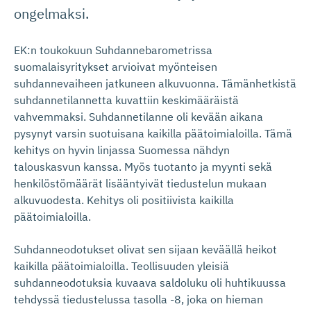
ongelmaksi.
EK:n toukokuun Suhdannebarometrissa
suomalaisyritykset arvioivat myönteisen
suhdannevaiheen jatkuneen alkuvuonna. Tämänhetkistä
suhdannetilannetta kuvattiin keskimääräistä
vahvemmaksi. Suhdannetilanne oli kevään aikana
pysynyt varsin suotuisana kaikilla päätoimialoilla. Tämä
kehitys on hyvin linjassa Suomessa nähdyn
talouskasvun kanssa. Myös tuotanto ja myynti sekä
henkilöstömäärät lisääntyivät tiedustelun mukaan
alkuvuodesta. Kehitys oli positiivista kaikilla
päätoimialoilla.
Suhdanneodotukset olivat sen sijaan keväällä heikot
kaikilla päätoimialoilla. Teollisuuden yleisiä
suhdanneodotuksia kuvaava saldoluku oli huhtikuussa
tehdyssä tiedustelussa tasolla -8, joka on hieman