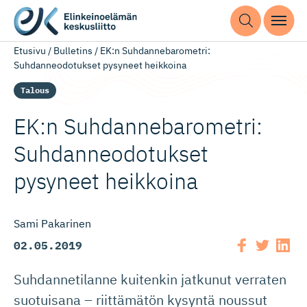
Etusivu
/
Bulletins
/
EK:n Suhdannebarometri:
Suhdanneodotukset pysyneet heikkoina
Talous
EK:n Suhdanneba­ro­metri:
Suhdanneo­do­tukset
pysyneet heikkoina
Sami Pakarinen
02.05.2019
Suhdannetilanne kuitenkin jatkunut verraten
suotuisana – riittämätön kysyntä noussut