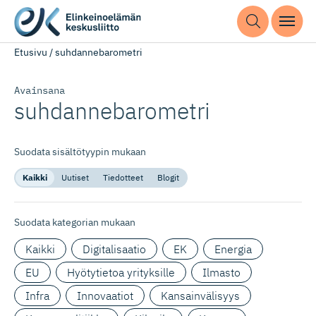
Etusivu
/
suhdannebarometri
Avainsana
suhdanneba­rometri
Suodata sisältötyypin mukaan
Kaikki
Uutiset
Tiedotteet
Blogit
Suodata kategorian mukaan
Kaikki
Digitalisaatio
EK
Energia
EU
Hyötytietoa yrityksille
Ilmasto
Infra
Innovaatiot
Kansainvälisyys