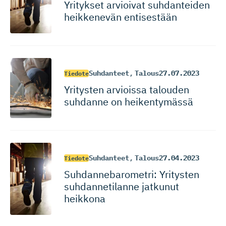
Yritykset arvioivat suhdanteiden
heikkenevän entisestään
Suhdanteet
,
Talous
27.07.2023
Tiedote
Yritysten arvioissa talouden
suhdanne on heikentymässä
Suhdanteet
,
Talous
27.04.2023
Tiedote
Suhdanneba­ro­metri: Yritysten
suhdannetilanne jatkunut
heikkona