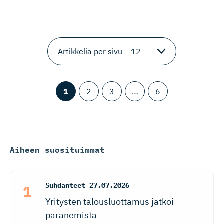
1
2
3
…
6
Aiheen suosituimmat
Suhdanteet
27.07.2026
Yritysten talousluottamus jatkoi
paranemista