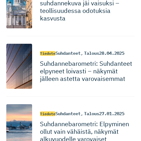
suhdannekuva jäi vaisuksi –
teollisuudessa odotuksia
kasvusta
Suhdanteet
,
Talous
28.04.2025
Tiedote
Suhdanneba­ro­metri: Suhdanteet
elpyneet loivasti – näkymät
jälleen astetta varovaisemmat
Suhdanteet
,
Talous
27.01.2025
Tiedote
Suhdanneba­ro­metri: Elpyminen
ollut vain vähäistä, näkymät
alkuvuodelle varovaiset