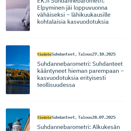
EK:n Suhdanneba­ro­metri:
Elpyminen jäi loppuvuonna
vähäiseksi – lähikuukausille
kohtalaisia kasvuodotuksia
Suhdanteet
,
Talous
27.10.2025
Tiedote
Suhdanneba­ro­metri: Suhdanteet
kääntyneet hieman parempaan –
kasvuodotuksia erityisesti
teollisuudessa
Suhdanteet
,
Talous
28.07.2025
Tiedote
Suhdanneba­ro­metri: Alkukesän