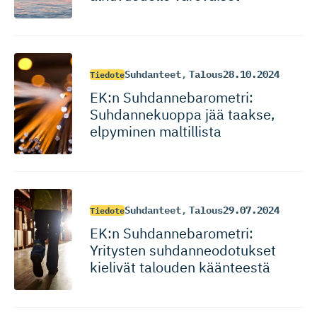
Suhdanteet
,
Talous
28.10.2024
Tiedote
EK:n Suhdanneba­ro­metri:
Suhdannekuoppa jää taakse,
elpyminen maltillista
Suhdanteet
,
Talous
29.07.2024
Tiedote
EK:n Suhdanneba­ro­metri:
Yritysten suhdanneo­do­tukset
kielivät talouden käänteestä