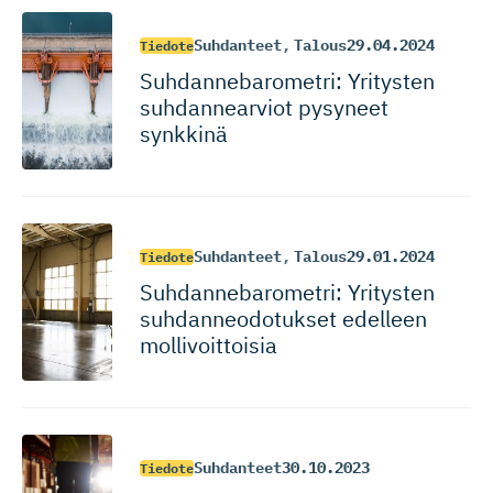
Suhdanteet
,
Talous
29.04.2024
Tiedote
Suhdanneba­ro­metri: Yritysten
suhdannearviot pysyneet
synkkinä
Suhdanteet
,
Talous
29.01.2024
Tiedote
Suhdanneba­ro­metri: Yritysten
suhdanneo­do­tukset edelleen
mollivoittoisia
Suhdanteet
30.10.2023
Tiedote