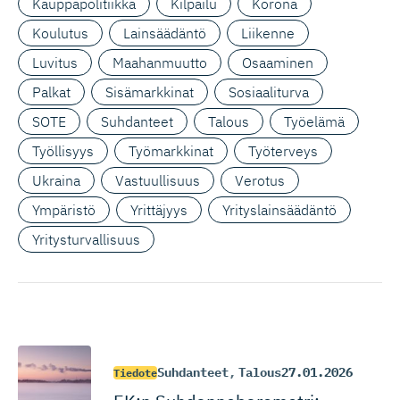
Kauppapolitiikka
Kilpailu
Korona
Koulutus
Lainsäädäntö
Liikenne
Luvitus
Maahanmuutto
Osaaminen
Palkat
Sisämarkkinat
Sosiaaliturva
SOTE
Suhdanteet
Talous
Työelämä
Työllisyys
Työmarkkinat
Työterveys
Ukraina
Vastuullisuus
Verotus
Ympäristö
Yrittäjyys
Yrityslainsäädäntö
Yritysturvallisuus
Suhdanteet
,
Talous
27.01.2026
Tiedote