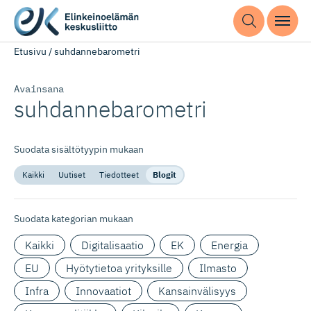
Etusivu
/
suhdannebarometri
Avainsana
suhdanneba­rometri
Suodata sisältötyypin mukaan
Kaikki
Uutiset
Tiedotteet
Blogit
Suodata kategorian mukaan
Kaikki
Digitalisaatio
EK
Energia
EU
Hyötytietoa yrityksille
Ilmasto
Infra
Innovaatiot
Kansainvälisyys