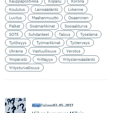
Kauppapolitiikka
Kilpailu
Korona
Koulutus
Lainsäädäntö
Liikenne
Luvitus
Maahanmuutto
Osaaminen
Palkat
Sisämarkkinat
Sosiaaliturva
SOTE
Suhdanteet
Talous
Työelämä
Työllisyys
Työmarkkinat
Työterveys
Ukraina
Vastuullisuus
Verotus
Ympäristö
Yrittäjyys
Yrityslainsäädäntö
Yritysturvallisuus
Talous
03.05.2017
Blogi