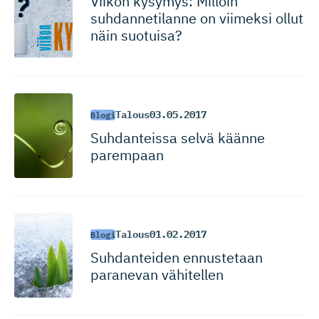
Viikon kysymys: Milloin
suhdannetilanne on viimeksi ollut
näin suotuisa?
Talous
03.05.2017
Blogi
Suhdanteissa selvä käänne
parempaan
Talous
01.02.2017
Blogi
Suhdanteiden ennustetaan
paranevan vähitellen