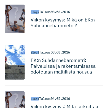
Talous
03.08.2016
Blogi
Viikon kysymys: Mikä on EK:n
Suhdanneba­rometri ?
Talous
03.08.2016
Blogi
EK:n Suhdanneba­ro­metri:
Palveluissa ja rakentamisessa
odotetaan maltillista nousua
Talous
04.05.2016
Blogi
Viikon kysymys: Mitä tarkoittaa