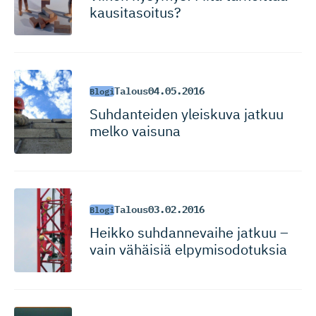
kausitasoitus?
Talous
04.05.2016
Blogi
Suhdanteiden yleiskuva jatkuu
melko vaisuna
Talous
03.02.2016
Blogi
Heikko suhdannevaihe jatkuu –
vain vähäisiä elpymisodotuksia