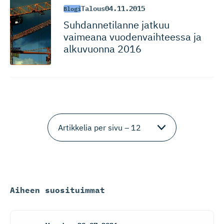
Talous
04.11.2015
Blogi
Suhdannetilanne jatkuu
vaimeana vuodenvaih­teessa ja
alkuvuonna 2016
Aiheen suosituimmat