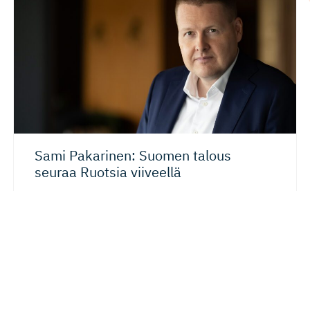
Sami Pakarinen: Suomen talous
seuraa Ruotsia viiveellä
Suomen talous ei suinkaan ole umpikujassa, kun
katsomme tulevaisuutta. Pikemminkin käynnissä on
rakenteellinen muutos, joka...
21.05.2026