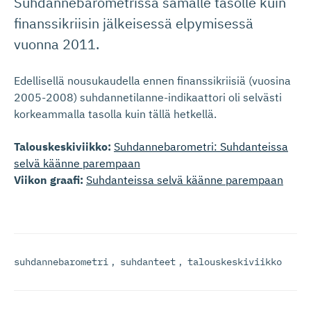
Suhdannebarometrissa samalle tasolle kuin
finanssikriisin jälkeisessä elpymisessä
vuonna 2011.
Edellisellä nousukaudella ennen finanssikriisiä (vuosina
2005-2008) suhdannetilanne-indikaattori oli selvästi
korkeammalla tasolla kuin tällä hetkellä.
Talouskeskiviikko:
Suhdannebarometri: Suhdanteissa
selvä käänne parempaan
Viikon graafi:
Suhdanteissa selvä käänne parempaan
suhdannebarometri
,
suhdanteet
,
talouskeskiviikko