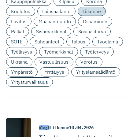
Kauppapolitiikka
Kilpailu
Korona
Koulutus
Lainsäädäntö
Liikenne
Luvitus
Maahanmuutto
Osaaminen
Palkat
Sisämarkkinat
Sosiaaliturva
SOTE
Suhdanteet
Talous
Työelämä
Työllisyys
Työmarkkinat
Työterveys
Ukraina
Vastuullisuus
Verotus
Ympäristö
Yrittäjyys
Yrityslainsäädäntö
Yritysturvallisuus
Liikenne
10.04.2026
Blogi