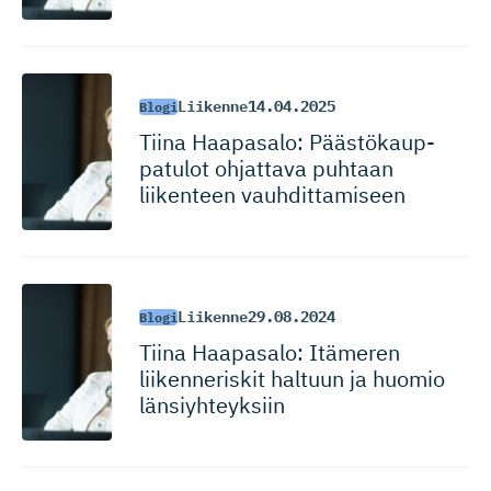
Liikenne
14.04.2025
Blogi
Tiina Haapasalo: Päästökaup­
patulot ohjattava puhtaan
liikenteen vauhdittamiseen
Liikenne
29.08.2024
Blogi
Tiina Haapasalo: Itämeren
liikenneriskit haltuun ja huomio
länsiyhteyksiin