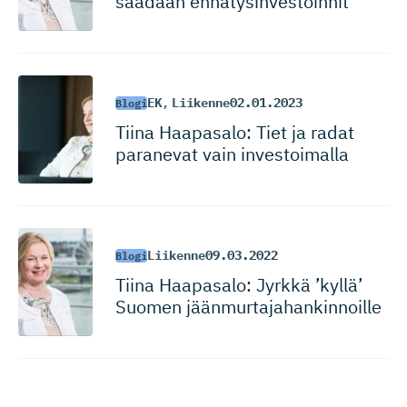
saadaan ennätysin­ves­toinnit
EK
,
Liikenne
02.01.2023
Blogi
Tiina Haapasalo: Tiet ja radat
paranevat vain investoimalla
Liikenne
09.03.2022
Blogi
Tiina Haapasalo: Jyrkkä ’kyllä’
Suomen jäänmurta­ja­han­kin­noille