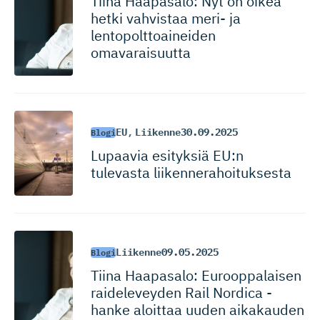
Tiina Haapasalo: Nyt on oikea
hetki vahvistaa meri- ja
lentopolt­toai­neiden
omavaraisuutta
EU
,
Liikenne
30.09.2025
Blogi
Lupaavia esityksiä EU:n
tulevasta liikennera­hoi­tuksesta
Liikenne
09.05.2025
Blogi
Tiina Haapasalo: Eurooppalaisen
raideleveyden Rail Nordica -
hanke aloittaa uuden aikakauden