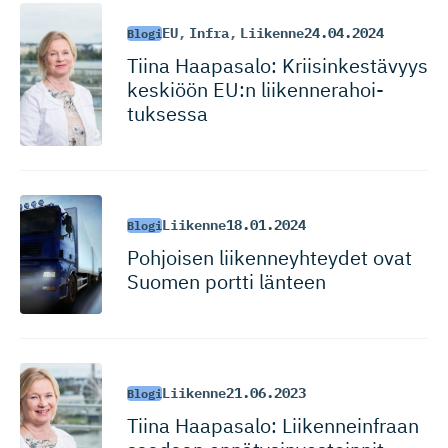
EU
,
Infra
,
Liikenne
24.04.2024
Blogi
Tiina Haapasalo: Kriisinkes­tävyys
keskiöön EU:n liikennera­hoi­
tuksessa
Liikenne
18.01.2024
Blogi
Pohjoisen liikenneyh­teydet ovat
Suomen portti länteen
Liikenne
21.06.2023
Blogi
Tiina Haapasalo: Liikenneinfraan