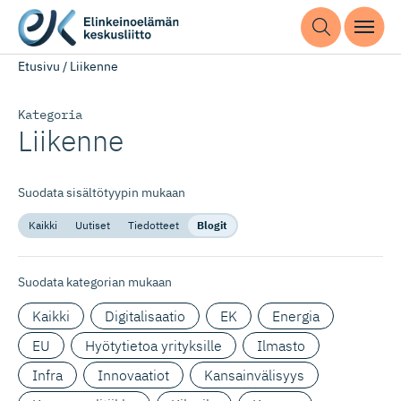
Etusivu
/
Liikenne
Kategoria
Liikenne
Suodata sisältötyypin mukaan
Kaikki
Uutiset
Tiedotteet
Blogit
Suodata kategorian mukaan
Kaikki
Digitalisaatio
EK
Energia
EU
Hyötytietoa yrityksille
Ilmasto
Infra
Innovaatiot
Kansainvälisyys