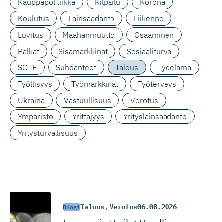
Kauppapolitiikka
Kilpailu
Korona
Koulutus
Lainsäädäntö
Liikenne
Luvitus
Maahanmuutto
Osaaminen
Palkat
Sisämarkkinat
Sosiaaliturva
SOTE
Suhdanteet
Talous
Työelämä
Työllisyys
Työmarkkinat
Työterveys
Ukraina
Vastuullisuus
Verotus
Ympäristö
Yrittäjyys
Yrityslainsäädäntö
Yritysturvallisuus
Talous
,
Verotus
06.08.2026
Blogi