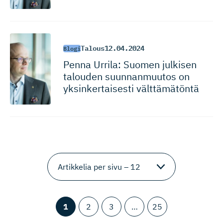
Talous
12.04.2024
Blogi
Penna Urrila: Suomen julkisen
talouden suunnanmuutos on
yksinkertaisesti välttämätöntä
1
2
3
…
25