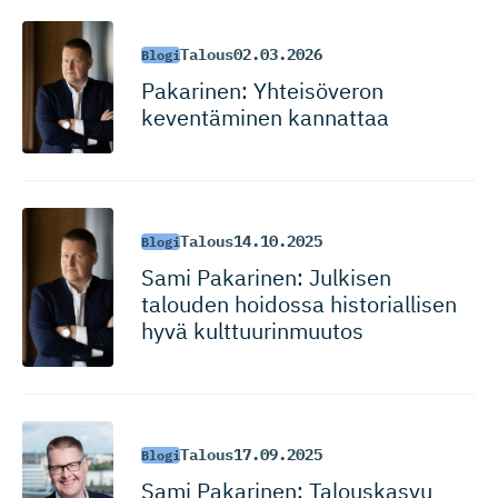
Talous
02.03.2026
Blogi
Pakarinen: Yhteisöveron
keventäminen kannattaa
Talous
14.10.2025
Blogi
Sami Pakarinen: Julkisen
talouden hoidossa historiallisen
hyvä kulttuurinmuutos
Talous
17.09.2025
Blogi
Sami Pakarinen: Talouskasvu