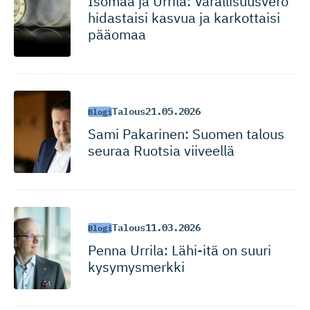
Isomaa ja Urrila: Varallisuusvero
hidastaisi kasvua ja karkottaisi
pääomaa
Talous
21.05.2026
Blogi
Sami Pakarinen: Suomen talous
seuraa Ruotsia viiveellä
Talous
11.03.2026
Blogi
Penna Urrila: Lähi-itä on suuri
kysymysmerkki