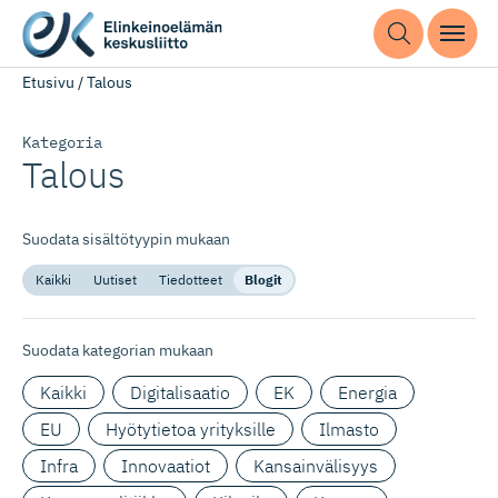
Etusivu
/
Talous
Kategoria
Talous
Suodata sisältötyypin mukaan
Kaikki
Uutiset
Tiedotteet
Blogit
Suodata kategorian mukaan
Kaikki
Digitalisaatio
EK
Energia
EU
Hyötytietoa yrityksille
Ilmasto
Infra
Innovaatiot
Kansainvälisyys