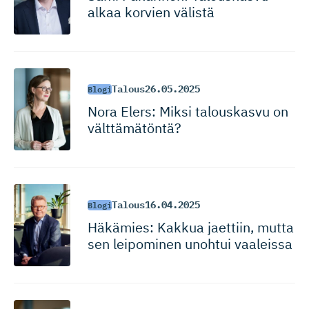
alkaa korvien välistä
Talous
26.05.2025
Blogi
Nora Elers: Miksi talouskasvu on
välttämätöntä?
Talous
16.04.2025
Blogi
Häkämies: Kakkua jaettiin, mutta
sen leipominen unohtui vaaleissa