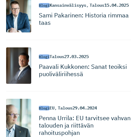
Kansainvälisyys
,
Talous
15.04.2025
Blogi
Sami Pakarinen: Historia rimmaa
taas
Talous
27.03.2025
Blogi
Paavali Kukkonen: Sanat teoiksi
puoliväli­riihessä
EU
,
Talous
29.04.2024
Blogi
Penna Urrila: EU tarvitsee vahvan
talouden ja riittävän
rahoituspohjan