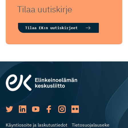
Tilaa uutiskirje
Tilaa EK:n uutiskirjeet
Käyntiosoite ja laskutustiedot
Tietosuojalauseke