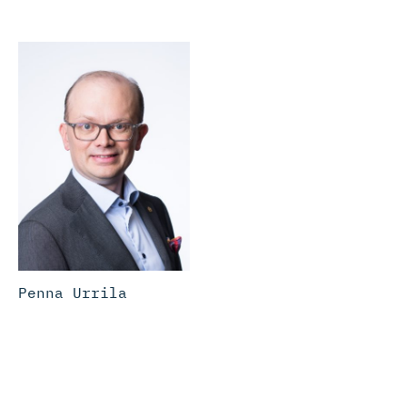
Penna Urrila
Johtaja, pääekonomisti
etunimi.sukunimi@ek.fi
040 570 7860