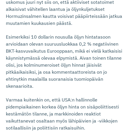
uskomus juuri nyt siis on, että aktiiviset sotatoimet
alkaisivat vähitellen laantua ja öljynkuljetukset
Hormuzinsalmen kautta voisivat pääpiirteissään jatkua
muutamien kuukausien päästä.
Esimerkiksi 10 dollarin nousulla öljyn hintatasoon
arvioidaan olevan suuruusluokkaa 0,2 % negatiivinen
BKT-kasvuvaikutus Eurooppaan, mikä ei vielä katkaisisi
käynnistymässä olevaa elpymistä. Aivan toinen tilanne
olisi, jos kolminumeroiset öljyn hinnat jäisivät
pitkäaikaisiksi, ja osa kommentaattoreista on jo
ehtinytkin maalailla suoranaisia tuomiopäivän
skenaarioita.
Varmaa kuitenkin on, että USA:n hallinnolle
pidempiaikainen korkea öljyn hinta on sisäpoliittisesti
kestämätön tilanne, ja markkinoiden reaktiot
vaikuttanevat osaltaan myös lähipäivien ja -viikkojen
sotilaallisiin ja poliittisiin ratkaisuihin.