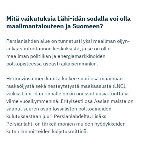
Mitä vaikutuksia Lähi-idän sodalla voi olla
maailmanta­louteen ja Suomeen?
Persianlahden alue on tunnetusti yksi maailman öljyn-
ja kaasuntuotannon keskuksista, ja se on ollut
maailman politiikan ja energiamarkkinoiden
polttopisteessä useasti aikaisemminkin.
Hormuzinsalmen kautta kulkee suuri osa maailman
raakaöljystä sekä nesteytetystä maakaasusta (LNG),
vaikka Lähi-idän rinnalle onkin noussut uusia tuottajia
viime vuosikymmeninä. Erityisesti osa Aasian maista on
saanut suuren osan fossiilisten polttoaineiden
kulutuksestaan juuri Persianlahdelta. Lisäksi
Persianlahti on tärkeä monien muiden hyödykkeiden
kuten lannoitteiden kuljetusreittinä.