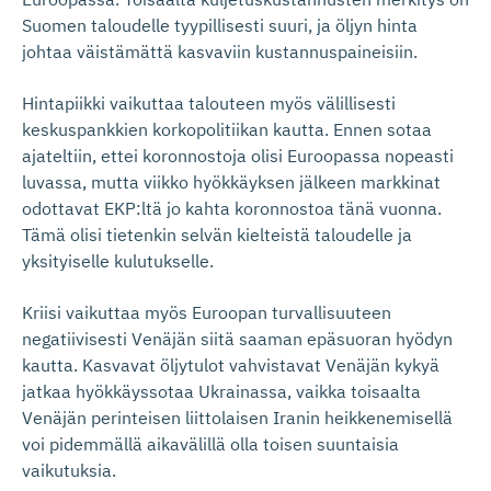
Suomen taloudelle tyypillisesti suuri, ja öljyn hinta
johtaa väistämättä kasvaviin kustannuspaineisiin.
Hintapiikki vaikuttaa talouteen myös välillisesti
keskuspankkien korkopolitiikan kautta. Ennen sotaa
ajateltiin, ettei koronnostoja olisi Euroopassa nopeasti
luvassa, mutta viikko hyökkäyksen jälkeen markkinat
odottavat EKP:ltä jo kahta koronnostoa tänä vuonna.
Tämä olisi tietenkin selvän kielteistä taloudelle ja
yksityiselle kulutukselle.
Kriisi vaikuttaa myös Euroopan turvallisuuteen
negatiivisesti Venäjän siitä saaman epäsuoran hyödyn
kautta. Kasvavat öljytulot vahvistavat Venäjän kykyä
jatkaa hyökkäyssotaa Ukrainassa, vaikka toisaalta
Venäjän perinteisen liittolaisen Iranin heikkenemisellä
voi pidemmällä aikavälillä olla toisen suuntaisia
vaikutuksia.