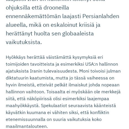
ohjuksilla että drooneilla
ennennäkemättömän laajasti Persianlahden
alueella, mikä on eskaloinut kriisiä ja
herättänyt huolta sen globaaleista
vaikutuksista.
Hyökkäys herättää väistämättä kysymyksiä eri
toimijoiden tavoitteista ja esimerkiksi USA:n hallinnon
ajatuksista Iranin tulevaisuudesta. Moni toivoisi julman
diktatuurin kaatumista, mutta jo tässä vaiheessa on
hyvin ilmeistä, etteivät pelkät ilmaiskut johda nopeaan
hallinnon vaihtoon. Toisaalta ei myöskään ole merkkejä
siitä, että näköpiirissä olisi esimerkiksi laajempaa
maahyökkäystä. Spekulaatiot seuraavista käänteistä
käyvätkin kuumana ei vähiten siksi, että konfliktin
etenemissuunnalla on suuria vaikutuksia koko
maailmantalouteen.