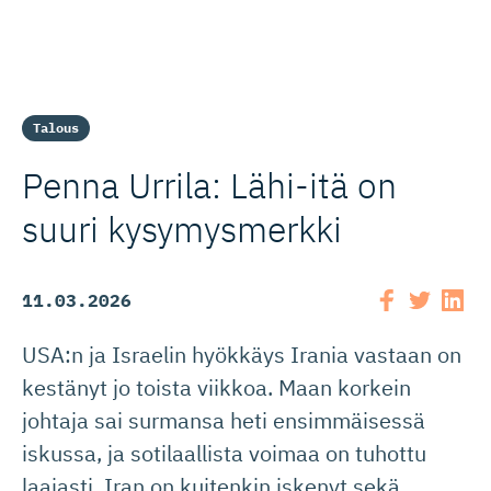
Talous
Penna Urrila: Lähi-itä on
suuri kysymysmerkki
11.03.2026
USA:n ja Israelin hyökkäys Irania vastaan on
kestänyt jo toista viikkoa. Maan korkein
johtaja sai surmansa heti ensimmäisessä
iskussa, ja sotilaallista voimaa on tuhottu
laajasti. Iran on kuitenkin iskenyt sekä