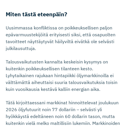
Miten tästä eteenpäin?
Uusimmassa konfliktissa on poikkeuksellisen paljon
epävarmuustekijöitä erityisesti siksi, että osapuolten
tavoitteet näyttäytyvät häilyviltä eivätkä ole selvästi
julkilausuttuja.
Talousvaikutusten kannalta keskeisin kysymys on
kuitenkin poikkeuksellisen tilanteen kesto.
Lyhytaikainen rajukaan hintapiikki öljymarkkinoilla ei
välttämättä aiheuttaisi suuria talousvaikutuksia toisin
kuin vuosikausia kestävä kalliin energian aika.
Tätä kirjoittaessani markkinat hinnoittelevat joulukuun
2026 öljyfutuurit noin 77 dollariin – selvästi yli
hyökkäystä edeltäneen noin 60 dollarin tason, mutta
kuitenkin vielä melko maltillisiin lukemiin. Markkinoiden