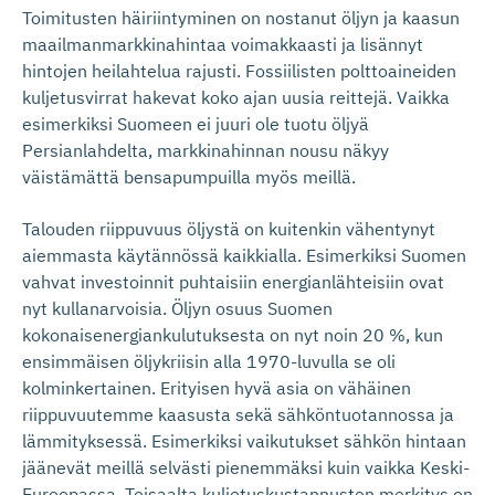
Toimitusten häiriintyminen on nostanut öljyn ja kaasun
maailmanmarkkinahintaa voimakkaasti ja lisännyt
hintojen heilahtelua rajusti. Fossiilisten polttoaineiden
kuljetusvirrat hakevat koko ajan uusia reittejä. Vaikka
esimerkiksi Suomeen ei juuri ole tuotu öljyä
Persianlahdelta, markkinahinnan nousu näkyy
väistämättä bensapumpuilla myös meillä.
Talouden riippuvuus öljystä on kuitenkin vähentynyt
aiemmasta käytännössä kaikkialla. Esimerkiksi Suomen
vahvat investoinnit puhtaisiin energianlähteisiin ovat
nyt kullanarvoisia. Öljyn osuus Suomen
kokonaisenergiankulutuksesta on nyt noin 20 %, kun
ensimmäisen öljykriisin alla 1970-luvulla se oli
kolminkertainen. Erityisen hyvä asia on vähäinen
riippuvuutemme kaasusta sekä sähköntuotannossa ja
lämmityksessä. Esimerkiksi vaikutukset sähkön hintaan
jäänevät meillä selvästi pienemmäksi kuin vaikka Keski-
Euroopassa. Toisaalta kuljetuskustannusten merkitys on