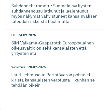
Suhdanneba­ro­metri: Suomalaisy­ri­tysten
suhdannenousu jatkunut ja laajentunut –
myös näkymät vahvistuneet kansainvälisen
talouden riskeistä huolimatta
EU
24.07.2026
Siiri Valkama-Gas­pa­rotti: Eurooppalainen
oikeusvaltio on sekä kansalaisten että
yritysten etu
Verotus
20.07.2026
Lauri Lehmusoja: Perintöveron poisto ei
kiristä kansalaisten verotusta – kunhan se
tehdään oikein