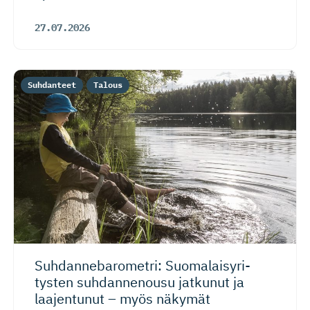
27.07.2026
Suhdanteet
Talous
Suhdanneba­ro­metri: Suomalaisy­ri­
tysten suhdannenousu jatkunut ja
laajentunut – myös näkymät