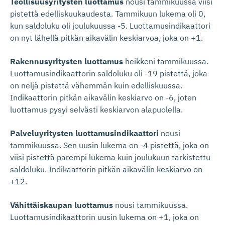
Teollisuusyritysten luottamus
nousi tammikuussa viisi
pistettä edelliskuukaudesta. Tammikuun lukema oli 0,
kun saldoluku oli joulukuussa -5. Luottamusindikaattori
on nyt lähellä pitkän aikavälin keskiarvoa, joka on +1.
Rakennusyritysten luottamus
heikkeni tammikuussa.
Luottamusindikaattorin saldoluku oli -19 pistettä, joka
on neljä pistettä vähemmän kuin edelliskuussa.
Indikaattorin pitkän aikavälin keskiarvo on -6, joten
luottamus pysyi selvästi keskiarvon alapuolella.
Palveluyritysten luottamusindikaattori
nousi
tammikuussa. Sen uusin lukema on -4 pistettä, joka on
viisi pistettä parempi lukema kuin joulukuun tarkistettu
saldoluku. Indikaattorin pitkän aikavälin keskiarvo on
+12.
Vähittäiskaupan luottamus
nousi tammikuussa.
Luottamusindikaattorin uusin lukema on +1, joka on