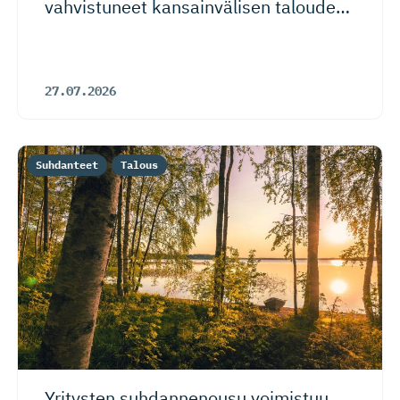
vahvistuneet kansainvälisen talouden
riskeistä huolimatta
27.07.2026
Suhdanteet
Talous
Yritysten suhdannenousu voimistuu