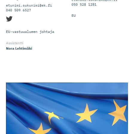
050 528 1281
etunimi.sukunimi@ek.fi
040 509 6527
EU
EU-vastuualueen johtaja
Assistentti
Nora Lehtimäki