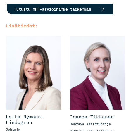
Tutustu MFF-arvioihimme tarkemmin
Lisätiedot:
Lotta Nymann-
Joanna Tikkanen
Lindegren
Johtava asiantuntija
Johtaja
etunimi.sukunimi@ek.fi