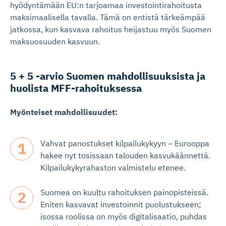
hyödyntämään EU:n tarjoamaa investointirahoitusta
maksimaalisella tavalla. Tämä on entistä tärkeämpää
jatkossa, kun kasvava rahoitus heijastuu myös Suomen
maksuosuuden kasvuun.
5 + 5 -arvio Suomen mahdollisuuksista ja
huolista MFF-rahoi­tuksessa
Myönteiset mahdollisuudet:
Vahvat panostukset kilpailukykyyn – Eurooppa
hakee nyt tosissaan talouden kasvukäännettä.
Kilpailukykyrahaston valmistelu etenee.
Suomea on kuultu rahoituksen painopisteissä.
Eniten kasvavat investoinnit puolustukseen;
isossa roolissa on myös digitalisaatio, puhdas