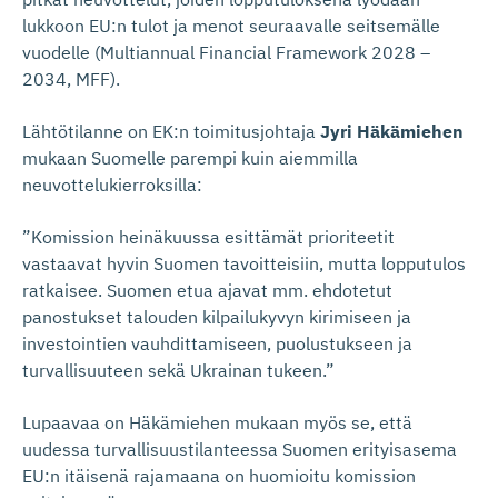
lukkoon EU:n tulot ja menot seuraavalle seitsemälle
vuodelle (Multiannual Financial Framework 2028 –
2034, MFF).
Lähtötilanne on EK:n toimitusjohtaja
Jyri Häkämiehen
mukaan Suomelle parempi kuin aiemmilla
neuvottelukierroksilla:
”Komission heinäkuussa esittämät prioriteetit
vastaavat hyvin Suomen tavoitteisiin, mutta lopputulos
ratkaisee. Suomen etua ajavat mm. ehdotetut
panostukset talouden kilpailukyvyn kirimiseen ja
investointien vauhdittamiseen, puolustukseen ja
turvallisuuteen sekä Ukrainan tukeen.”
Lupaavaa on Häkämiehen mukaan myös se, että
uudessa turvallisuustilanteessa Suomen erityisasema
EU:n itäisenä rajamaana on huomioitu komission