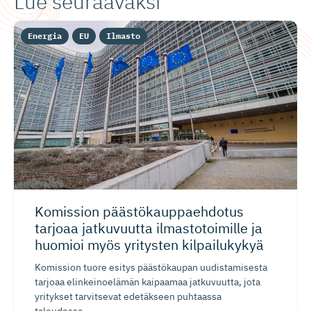
Lue seuraavaksi
Energia
EU
Ilmasto
Komission päästökaup­paehdotus
tarjoaa jatkuvuutta ilmastotoimille ja
huomioi myös yritysten kilpailukykyä
Komission tuore esitys päästökaupan uudistamisesta
tarjoaa elinkeinoelämän kaipaamaa jatkuvuutta, jota
yritykset tarvitsevat edetäkseen puhtaassa
taloudessa...