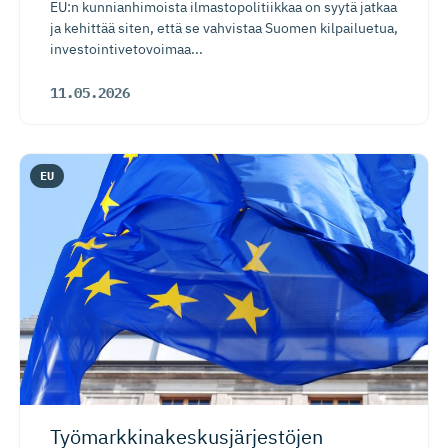
EU:n kunnianhimoista ilmastopolitiikkaa on syytä jatkaa
ja kehittää siten, että se vahvistaa Suomen kilpailuetua,
investointivetovoimaa...
11.05.2026
EU
Työmarkki­na­kes­kus­jär­jestöjen