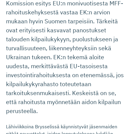
Komission esitys EU:n monivuotisesta MFF-
rahoituskehyksestä vastaa EK:n arvion
mukaan hyvin Suomen tarpeisiin. Tärkeitä
ovat erityisesti kasvavat panostukset
talouden kilpailukykyyn, puolustukseen ja
turvallisuuteen, liikenneyhteyksiin sekä
Ukrainan tukeen. EK:n tekemä aloite
uudesta, merkittävästä EU-tasoisesta
investointirahoituksesta on etenemässä, jos
kilpailukykyrahasto toteutetaan
tarkoituksenmukaisesti. Keskeistä on se,
että rahoitusta myönnetään aidon kilpailun
perusteella.
Lähiviikkoina Brysselissä käynnistyvät jäsenmaiden
pitkät neuvottelut, joiden lopputuloksena lyödään