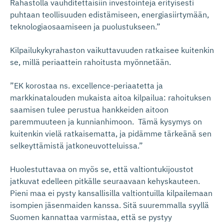
Rahastolla vauhditettaisiin investointeja erityisesti
puhtaan teollisuuden edistämiseen, energiasiirtymään,
teknologiaosaamiseen ja puolustukseen.”
Kilpailukykyrahaston vaikuttavuuden ratkaisee kuitenkin
se, millä periaattein rahoitusta myönnetään.
”EK korostaa ns. excellence-periaatetta ja
markkinatalouden mukaista aitoa kilpailua: rahoituksen
saamisen tulee perustua hankkeiden aitoon
paremmuuteen ja kunnianhimoon. Tämä kysymys on
kuitenkin vielä ratkaisematta, ja pidämme tärkeänä sen
selkeyttämistä jatkoneuvotteluissa.”
Huolestuttavaa on myös se, että valtiontukijoustot
jatkuvat edelleen pitkälle seuraavaan kehyskauteen.
Pieni maa ei pysty kansallisilla valtiontuilla kilpailemaan
isompien jäsenmaiden kanssa. Sitä suuremmalla syyllä
Suomen kannattaa varmistaa, että se pystyy