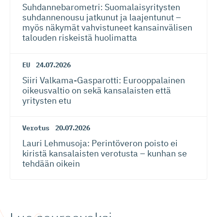
Suhdanneba­ro­metri: Suomalaisy­ri­tysten
suhdannenousu jatkunut ja laajentunut –
myös näkymät vahvistuneet kansainvälisen
talouden riskeistä huolimatta
EU
24.07.2026
Siiri Valkama-Gas­pa­rotti: Eurooppalainen
oikeusvaltio on sekä kansalaisten että
yritysten etu
Verotus
20.07.2026
Lauri Lehmusoja: Perintöveron poisto ei
kiristä kansalaisten verotusta – kunhan se
tehdään oikein