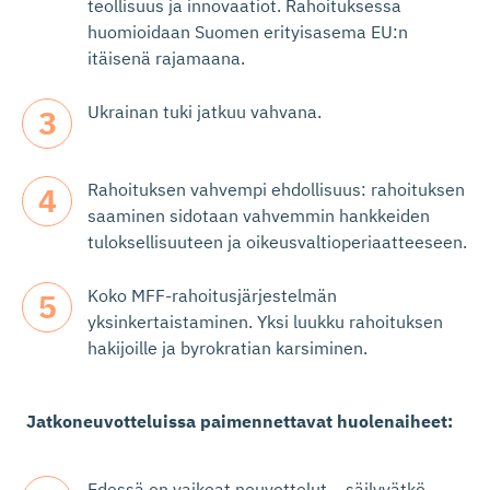
teollisuus ja innovaatiot. Rahoituksessa
huomioidaan Suomen erityisasema EU:n
itäisenä rajamaana.
Ukrainan tuki jatkuu vahvana.
Rahoituksen vahvempi ehdollisuus: rahoituksen
saaminen sidotaan vahvemmin hankkeiden
tuloksellisuuteen ja oikeusvaltioperiaatteeseen.
Koko MFF-rahoitusjärjestelmän
yksinkertaistaminen. Yksi luukku rahoituksen
hakijoille ja byrokratian karsiminen.
Jatkoneuvotteluissa paimennettavat huolenaiheet:
Edessä on vaikeat neuvottelut – säilyvätkö