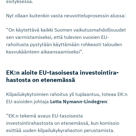
esityksessä.
Nyt ollaan kuitenkin vasta neuvotteluprosessin alussa:
”On käytettävä kaikki Suomen vaikutusmahdollisuudet
sen varmistamiseksi, että tulevien vuosien EU-
rahoitusta pystytään käyttämään rohkeasti talouden
kasvukäänteen aikaansaamiseksi”.
EK:n aloite EU-tasoisesta investoin­ti­ra­
hastosta on etenemässä
Kilpailukykytoimien rahoitus yli tuplaantuu, toteaa EK:n
EU-asioiden johtaja
Lotta Nymann-Lindegren
:
”EK:n tekemä avaus EU-tasoisesta
investointirahastosta on etenemässä, kun komissio
esittää uuden kilpailukykyrahaston perustamista.