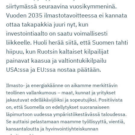
siirtymässä seuraavina vuosikymmeninä.
Vuoden 2035 ilmastotavoitteessa ei kannata
ottaa takapakkia juuri nyt, kun
investointiaalto on saatu voimallisesti
liikkeelle. Huoli herää siitä, että Suomen tahti
hiipuu, kun Ruotsin kaltaiset kilpailijat
painavat kaasua ja valtiontukikilpailu
USA:ssa ja EU:ssa nostaa päätään.
Ilmasto- ja energiakäänne on aikamme merkittävin
teollinen vallankumous – maat, kunnat ja yritykset
jakautuvat edelläkävijöiksi ja sopeutujiksi. Positiivista
on, että Suomella on edellytykset suoranaiseen
läpimurtoon uudessa ympäristökestävässä taloudessa.
Se auttaisi pelastamaan maamme työllisyyttä, vientiä,
kansantaloutta ja hyvinvointiyhteiskunnan