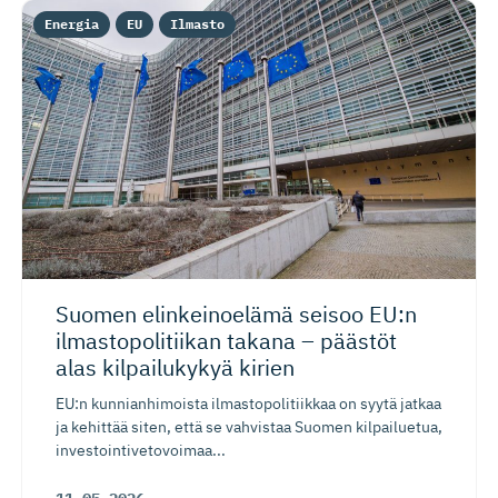
Energia
EU
Ilmasto
Suomen elinkeinoelämä seisoo EU:n
ilmastopo­li­tiikan takana – päästöt
alas kilpailukykyä kirien
EU:n kunnianhimoista ilmastopolitiikkaa on syytä jatkaa
ja kehittää siten, että se vahvistaa Suomen kilpailuetua,
investointivetovoimaa...