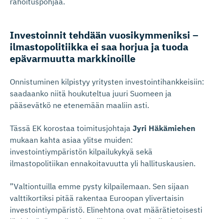
rahoituspohjaa.
Investoinnit tehdään vuosikymmeniksi –
ilmastopo­li­tiikka ei saa horjua ja tuoda
epävarmuutta markkinoille
Onnistuminen kilpistyy yritysten investointihankkeisiin:
saadaanko niitä houkuteltua juuri Suomeen ja
pääsevätkö ne etenemään maaliin asti.
Tässä EK korostaa toimitusjohtaja
Jyri Häkämiehen
mukaan kahta asiaa ylitse muiden:
investointiympäristön kilpailukykyä sekä
ilmastopolitiikan ennakoitavuutta yli hallituskausien.
”Valtiontuilla emme pysty kilpailemaan. Sen sijaan
valttikortiksi pitää rakentaa Euroopan ylivertaisin
investointiympäristö. Elinehtona ovat määrätietoisesti