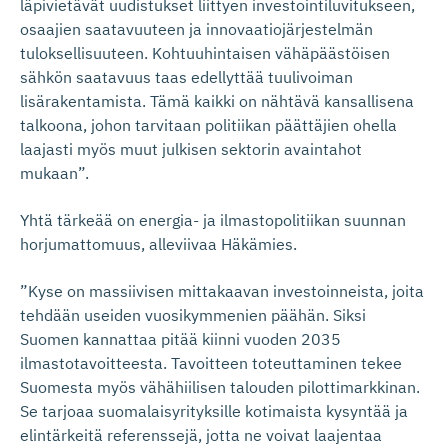
läpivietävät uudistukset liittyen investointiluvitukseen,
osaajien saatavuuteen ja innovaatiojärjestelmän
tuloksellisuuteen. Kohtuuhintaisen vähäpäästöisen
sähkön saatavuus taas edellyttää tuulivoiman
lisärakentamista. Tämä kaikki on nähtävä kansallisena
talkoona, johon tarvitaan politiikan päättäjien ohella
laajasti myös muut julkisen sektorin avaintahot
mukaan”.
Yhtä tärkeää on energia- ja ilmastopolitiikan suunnan
horjumattomuus, alleviivaa Häkämies.
”Kyse on massiivisen mittakaavan investoinneista, joita
tehdään useiden vuosikymmenien päähän. Siksi
Suomen kannattaa pitää kiinni vuoden 2035
ilmastotavoitteesta. Tavoitteen toteuttaminen tekee
Suomesta myös vähähiilisen talouden pilottimarkkinan.
Se tarjoaa suomalaisyrityksille kotimaista kysyntää ja
elintärkeitä referenssejä, jotta ne voivat laajentaa