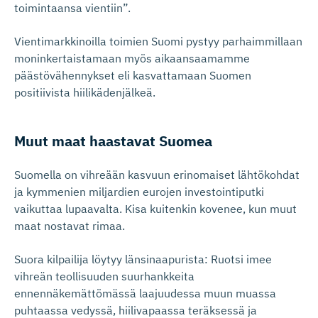
toimintaansa vientiin”.
Vientimarkkinoilla toimien Suomi pystyy parhaimmillaan
moninkertaistamaan myös aikaansaamamme
päästövähennykset eli kasvattamaan Suomen
positiivista hiilikädenjälkeä.
Muut maat haastavat Suomea
Suomella on vihreään kasvuun erinomaiset lähtökohdat
ja kymmenien miljardien eurojen investointiputki
vaikuttaa lupaavalta. Kisa kuitenkin kovenee, kun muut
maat nostavat rimaa.
Suora kilpailija löytyy länsinaapurista: Ruotsi imee
vihreän teollisuuden suurhankkeita
ennennäkemättömässä laajuudessa muun muassa
puhtaassa vedyssä, hiilivapaassa teräksessä ja