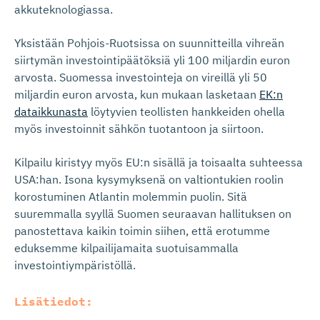
akkuteknologiassa.
Yksistään Pohjois-Ruotsissa on suunnitteilla vihreän
siirtymän investointipäätöksiä yli 100 miljardin euron
arvosta. Suomessa investointeja on vireillä yli 50
miljardin euron arvosta, kun mukaan lasketaan
EK:n
dataikkunasta
löytyvien teollisten hankkeiden ohella
myös investoinnit sähkön tuotantoon ja siirtoon.
Kilpailu kiristyy myös EU:n sisällä ja toisaalta suhteessa
USA:han. Isona kysymyksenä on valtiontukien roolin
korostuminen Atlantin molemmin puolin. Sitä
suuremmalla syyllä Suomen seuraavan hallituksen on
panostettava kaikin toimin siihen, että erotumme
eduksemme kilpailijamaita suotuisammalla
investointiympäristöllä.
Lisätiedot: