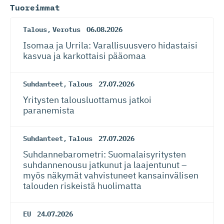
Tuoreimmat
Talous
,
Verotus
06.08.2026
Isomaa ja Urrila: Varallisuusvero hidastaisi
kasvua ja karkottaisi pääomaa
Suhdanteet
,
Talous
27.07.2026
Yritysten talousluottamus jatkoi
paranemista
Suhdanteet
,
Talous
27.07.2026
Suhdanneba­ro­metri: Suomalaisy­ri­tysten
suhdannenousu jatkunut ja laajentunut –
myös näkymät vahvistuneet kansainvälisen
talouden riskeistä huolimatta
EU
24.07.2026