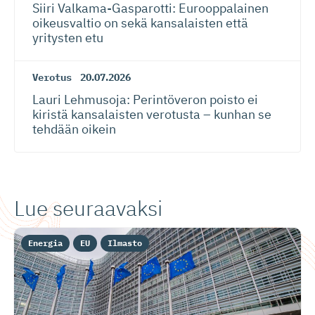
Siiri Valkama-Gas­pa­rotti: Eurooppalainen
oikeusvaltio on sekä kansalaisten että
yritysten etu
Verotus
20.07.2026
Lauri Lehmusoja: Perintöveron poisto ei
kiristä kansalaisten verotusta – kunhan se
tehdään oikein
Lue seuraavaksi
Energia
EU
Ilmasto