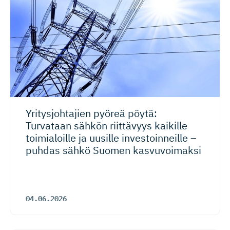
Yritysjoh­tajien pyöreä pöytä:
Turvataan sähkön riittävyys kaikille
toimialoille ja uusille investoin­neille –
puhdas sähkö Suomen kasvuvoimaksi
04.06.2026