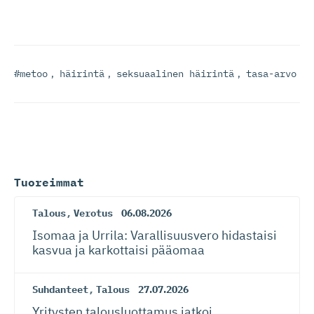
#metoo
,
häirintä
,
seksuaalinen häirintä
,
tasa-arvo
Tuoreimmat
Talous
,
Verotus
06.08.2026
Isomaa ja Urrila: Varallisuusvero hidastaisi
kasvua ja karkottaisi pääomaa
Suhdanteet
,
Talous
27.07.2026
Yritysten talousluottamus jatkoi