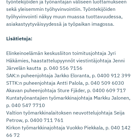
työntekijöiden ja työnantajan väliseen luottamukseen
sekä yleisemmin työhyvinvointiin. Työntekijöiden
työhyvinvointi näkyy muun muassa tuottavuudessa,
asiakastyytyväisyydessä ja työpaikan imagossa.
Lisätietoja:
Elinkeinoelämän keskusliiton toimitusjohtaja Jyri
Häkämies, haastattelupyynnöt viestintäjohtaja Jenni
Järvelän kautta p. 040 556 7156
SAK:n puheenjohtaja Jarkko Eloranta, p. 0400 912 399
STTK:n puheenjohtaja Antti Palola, p. 040 509 6030
Akavan puheenjohtaja Sture Fjäder, p. 0400 609 717
Kuntatyönantajien työmarkkinajohtaja Markku Jalonen,
p. 040 547 7710
Valtion työmarkkinalaitoksen neuvottelujohtaja Seija
Petrow, p. 0400 711 761
Kirkon työmarkkinajohtaja Vuokko Piekkala, p. 040 142
66 72