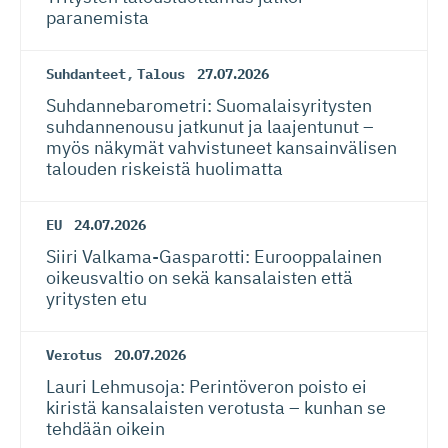
paranemista
Suhdanteet
,
Talous
27.07.2026
Suhdanneba­ro­metri: Suomalaisy­ri­tysten
suhdannenousu jatkunut ja laajentunut –
myös näkymät vahvistuneet kansainvälisen
talouden riskeistä huolimatta
EU
24.07.2026
Siiri Valkama-Gas­pa­rotti: Eurooppalainen
oikeusvaltio on sekä kansalaisten että
yritysten etu
Verotus
20.07.2026
Lauri Lehmusoja: Perintöveron poisto ei
kiristä kansalaisten verotusta – kunhan se
tehdään oikein