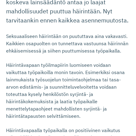
koskeva lainsäädäntö antaa jo laajat
mahdollisuudet puuttua häirintään. Nyt
tarvitaankin ennen kaikkea asennemuutosta.
Seksuaaliseen häirintään on puututtava aina vakavasti.
Kaikkien osapuolten on tunnettava vastuunsa häirinnän
ehkäisemisessä ja siihen puuttumisessa työpaikalla.
Häirintävapaan työilmapiirin luomiseen voidaan
vaikuttaa työpaikoilla monin tavoin. Esimerkiksi osana
lainmukaista työsuojelun toimintaohjelmaa tai tasa-
arvon edistämis- ja suunnitteluvelvoitetta voidaan
toteuttaa kysely henkilöstön syrjintä- ja
häirintäkokemuksista ja laatia työpaikalle
menettelytapaohjeet mahdollisten syrjintä- ja
häirintätapausten selvittämiseen.
Häirintävapaalla työpaikalla on positiivinen vaikutus