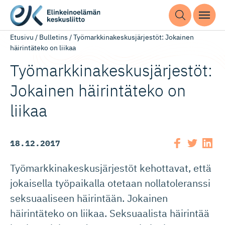
Etusivu
/
Bulletins
/
Työmarkkinakeskusjärjestöt: Jokainen
häirintäteko on liikaa
Työmarkki­na­kes­kus­jär­jestöt:
Jokainen häirintäteko on
liikaa
18.12.2017
Työmarkkinakeskusjärjestöt kehottavat, että
jokaisella työpaikalla otetaan nollatoleranssi
seksuaaliseen häirintään. Jokainen
häirintäteko on liikaa. Seksuaalista häirintää