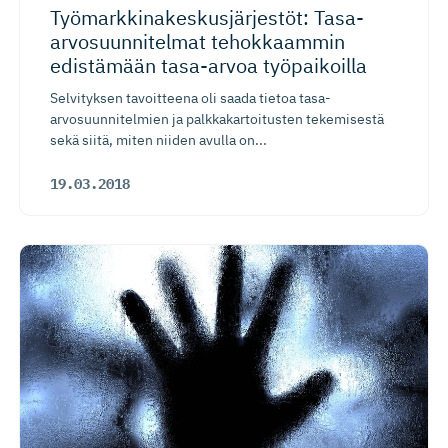
Työmarkki­na­kes­kus­jär­jestöt: Tasa-
arvo­suun­ni­telmat tehokkaammin
edistämään tasa-arvoa työpaikoilla
Selvityksen tavoitteena oli saada tietoa tasa-
arvosuunnitelmien ja palkkakartoitusten tekemisestä
sekä siitä, miten niiden avulla on...
19.03.2018