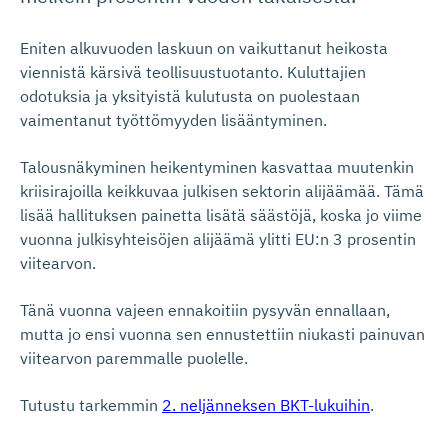
Eniten alkuvuoden laskuun on vaikuttanut heikosta
viennistä kärsivä teollisuustuotanto. Kuluttajien
odotuksia ja yksityistä kulutusta on puolestaan
vaimentanut työttömyyden lisääntyminen.
Talousnäkyminen heikentyminen kasvattaa muutenkin
kriisirajoilla keikkuvaa julkisen sektorin alijäämää. Tämä
lisää hallituksen painetta lisätä säästöjä, koska jo viime
vuonna julkisyhteisöjen alijäämä ylitti EU:n 3 prosentin
viitearvon.
Tänä vuonna vajeen ennakoitiin pysyvän ennallaan,
mutta jo ensi vuonna sen ennustettiin niukasti painuvan
viitearvon paremmalle puolelle.
Tutustu tarkemmin
2. neljänneksen BKT-lukuihin
.