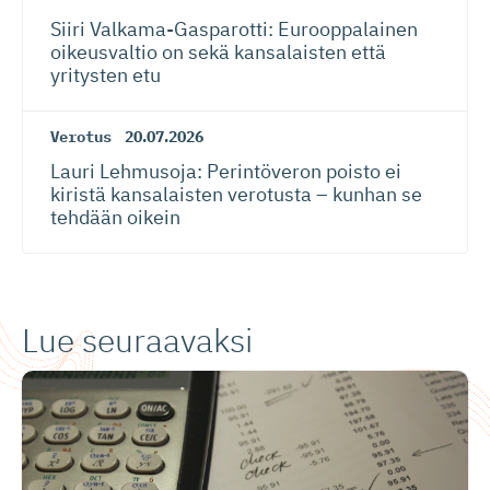
Siiri Valkama-Gas­pa­rotti: Eurooppalainen
oikeusvaltio on sekä kansalaisten että
yritysten etu
Verotus
20.07.2026
Lauri Lehmusoja: Perintöveron poisto ei
kiristä kansalaisten verotusta – kunhan se
tehdään oikein
Lue seuraavaksi