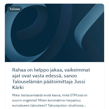
Talous
Rahaa on helppo jakaa, vaikeimmat
ajat ovat vasta edessä, sanoo
Talouselämän päätoimittaja Jussi
Kärki
Miksi testausmäärät eivät kasva, mikä STM:ssä on
suurin ongelma? Miten koronakriisi heijastuu
euroalueen talouteen? Talouspulssi-studiossa...