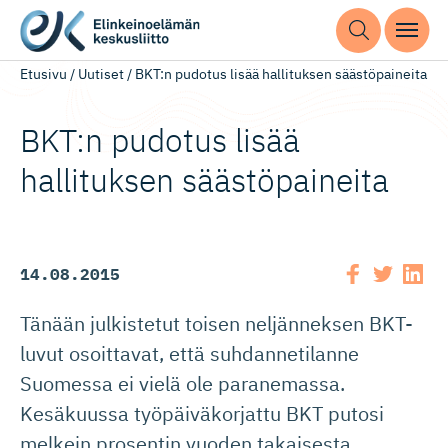
Etusivu
/
Uutiset
/
BKT:n pudotus lisää hallituksen säästöpaineita
BKT:n pudotus lisää
hallituksen säästöpaineita
14.08.2015
Tänään julkistetut toisen neljänneksen BKT-
luvut osoittavat, että suhdannetilanne
Suomessa ei vielä ole paranemassa.
Kesäkuussa työpäiväkorjattu BKT putosi
melkein prosentin vuoden takaisesta.