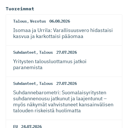
Tuoreimmat
Talous
,
Verotus
06.08.2026
Isomaa ja Urrila: Varallisuusvero hidastaisi
kasvua ja karkottaisi pääomaa
Suhdanteet
,
Talous
27.07.2026
Yritysten talousluottamus jatkoi
paranemista
Suhdanteet
,
Talous
27.07.2026
Suhdanneba­ro­metri: Suomalaisy­ri­tysten
suhdannenousu jatkunut ja laajentunut –
myös näkymät vahvistuneet kansainvälisen
talouden riskeistä huolimatta
EU
24.07.2026