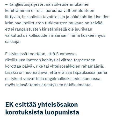
– Rangaistusjärjestelmän oikeudenmukainen
kehittäminen ei tulisi perustua valtiontalouteen
liittyviin, fiskaalisiin tavoitteisiin ja näkökohtiin. Useiden
kriminaalipoliittisten tutkimusten mukaan on selvää,
ettei rangaistusten kiristämisellä ole juurikaan
vaikutusta rikollisuuden määrään. Tämä koskee myös
sakkoja.
Esityksessä todetaan, että Suomessa
rikollisuustilanteen kehitys ei viittaa tarpeeseen
korottaa päivä-, rike tai yhteisösakkojen rahamääriä.
Lisäksi on huomattava, että eräissä tapauksissa nämä
esitykset voivat tulla ongelmallisiksi eduskunnassa
myös lainsäätämisjärjestyksen näkökulmasta.
EK esittää yhteisösakon
korotuksista luopumista