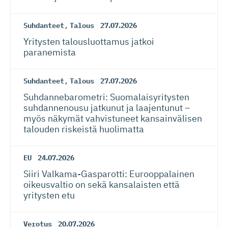
Suhdanteet
,
Talous
27.07.2026
Yritysten talousluottamus jatkoi
paranemista
Suhdanteet
,
Talous
27.07.2026
Suhdanneba­ro­metri: Suomalaisy­ri­tysten
suhdannenousu jatkunut ja laajentunut –
myös näkymät vahvistuneet kansainvälisen
talouden riskeistä huolimatta
EU
24.07.2026
Siiri Valkama-Gas­pa­rotti: Eurooppalainen
oikeusvaltio on sekä kansalaisten että
yritysten etu
Verotus
20.07.2026