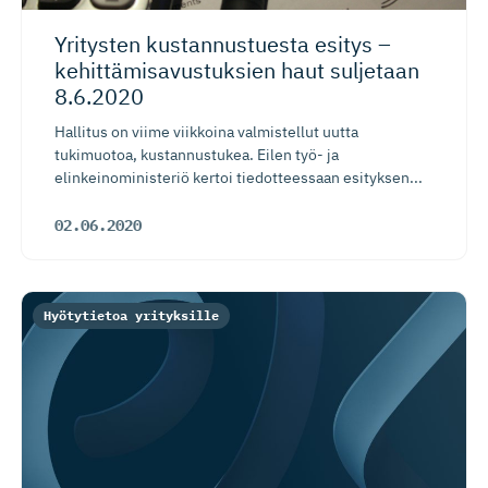
Yritysten kustannus­tuesta esitys –
kehittämi­sa­vus­tuksien haut suljetaan
8.6.2020
Hallitus on viime viikkoina valmistellut uutta
tukimuotoa, kustannustukea. Eilen työ- ja
elinkeinoministeriö kertoi tiedotteessaan esityksen...
02.06.2020
Hyötytietoa yrityksille