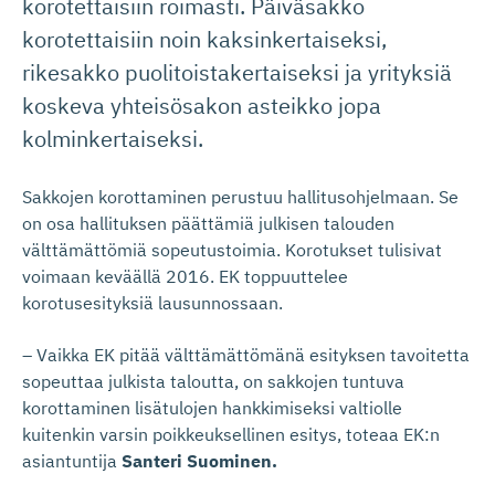
korotettaisiin roimasti. Päiväsakko
korotettaisiin noin kaksinkertaiseksi,
rikesakko puolitoistakertaiseksi ja yrityksiä
koskeva yhteisösakon asteikko jopa
kolminkertaiseksi.
Sakkojen korottaminen perustuu hallitusohjelmaan. Se
on osa hallituksen päättämiä julkisen talouden
välttämättömiä sopeutustoimia. Korotukset tulisivat
voimaan keväällä 2016. EK toppuuttelee
korotusesityksiä lausunnossaan.
– Vaikka EK pitää välttämättömänä esityksen tavoitetta
sopeuttaa julkista taloutta, on sakkojen tuntuva
korottaminen lisätulojen hankkimiseksi valtiolle
kuitenkin varsin poikkeuksellinen esitys, toteaa EK:n
asiantuntija
Santeri Suominen.