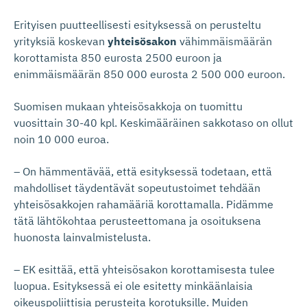
Erityisen puutteellisesti esityksessä on perusteltu
yrityksiä koskevan
yhteisösakon
vähimmäismäärän
korottamista 850 eurosta 2500 euroon ja
enimmäismäärän 850 000 eurosta 2 500 000 euroon.
Suomisen mukaan yhteisösakkoja on tuomittu
vuosittain 30-40 kpl. Keskimääräinen sakkotaso on ollut
noin 10 000 euroa.
– On hämmentävää, että esityksessä todetaan, että
mahdolliset täydentävät sopeutustoimet tehdään
yhteisösakkojen rahamääriä korottamalla. Pidämme
tätä lähtökohtaa perusteettomana ja osoituksena
huonosta lainvalmistelusta.
– EK esittää, että yhteisösakon korottamisesta tulee
luopua. Esityksessä ei ole esitetty minkäänlaisia
oikeuspoliittisia perusteita korotuksille. Muiden