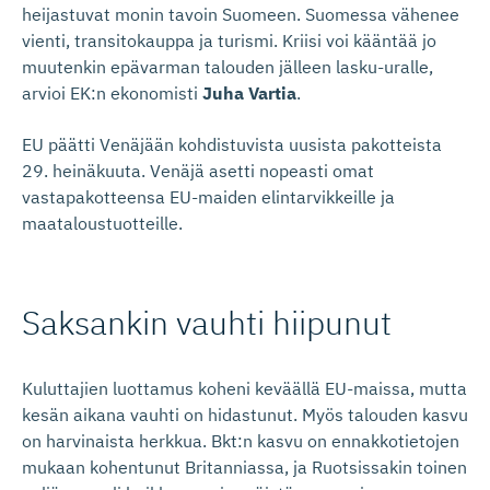
heijastuvat monin tavoin Suomeen. Suomessa vähenee
vienti, transitokauppa ja turismi. Kriisi voi kääntää jo
muutenkin epävarman talouden jälleen lasku-uralle,
arvioi EK:n ekonomisti
Juha Vartia
.
EU päätti Venäjään kohdistuvista uusista pakotteista
29. heinäkuuta. Venäjä asetti nopeasti omat
vastapakotteensa EU-maiden elintarvikkeille ja
maataloustuotteille.
Saksankin vauhti hiipunut
Kuluttajien luottamus koheni keväällä EU-maissa, mutta
kesän aikana vauhti on hidastunut. Myös talouden kasvu
on harvinaista herkkua. Bkt:n kasvu on ennakkotietojen
mukaan kohentunut Britanniassa, ja Ruotsissakin toinen