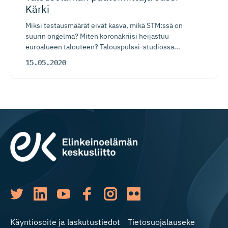
Kärki
Miksi testausmäärät eivät kasva, mikä STM:ssä on
suurin ongelma? Miten koronakriisi heijastuu
euroalueen talouteen? Talouspulssi-studiossa...
15.05.2020
Käyntiosoite ja laskutustiedot
Tietosuojalauseke