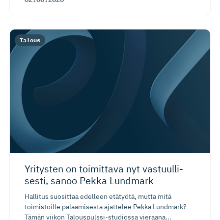
Talous
Yritysten on toimittava nyt vastuulli­
sesti, sanoo Pekka Lundmark
Hallitus suosittaa edelleen etätyötä, mutta mitä
toimistoille palaamisesta ajattelee Pekka Lundmark?
Tämän viikon Talouspulssi-studiossa vieraana...