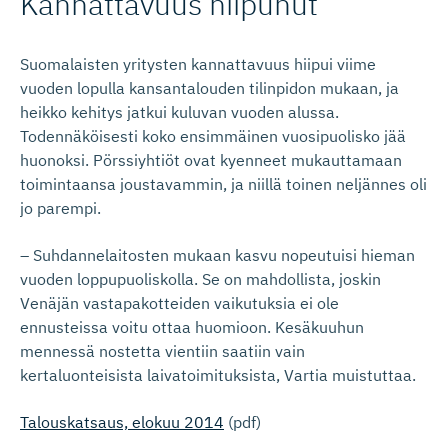
Kannattavuus hiipunut
Suomalaisten yritysten kannattavuus hiipui viime
vuoden lopulla kansantalouden tilinpidon mukaan, ja
heikko kehitys jatkui kuluvan vuoden alussa.
Todennäköisesti koko ensimmäinen vuosipuolisko jää
huonoksi. Pörssiyhtiöt ovat kyenneet mukauttamaan
toimintaansa joustavammin, ja niillä toinen neljännes oli
jo parempi.
– Suhdannelaitosten mukaan kasvu nopeutuisi hieman
vuoden loppupuoliskolla. Se on mahdollista, joskin
Venäjän vastapakotteiden vaikutuksia ei ole
ennusteissa voitu ottaa huomioon. Kesäkuuhun
mennessä nostetta vientiin saatiin vain
kertaluonteisista laivatoimituksista, Vartia muistuttaa.
Talouskatsaus, elokuu 2014
(pdf)