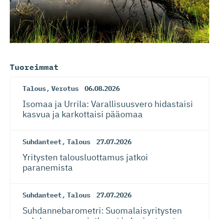
Tuoreimmat
Talous
,
Verotus
06.08.2026
Isomaa ja Urrila: Varallisuusvero hidastaisi
kasvua ja karkottaisi pääomaa
Suhdanteet
,
Talous
27.07.2026
Yritysten talousluottamus jatkoi
paranemista
Suhdanteet
,
Talous
27.07.2026
Suhdanneba­ro­metri: Suomalaisy­ri­tysten