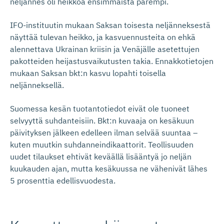
neljännes oli heikkoa ensimmäistä parempi.
IFO-instituutin mukaan Saksan toisesta neljänneksestä
näyttää tulevan heikko, ja kasvuennusteita on ehkä
alennettava Ukrainan kriisin ja Venäjälle asetettujen
pakotteiden heijastusvaikutusten takia. Ennakkotietojen
mukaan Saksan bkt:n kasvu lopahti toisella
neljänneksellä.
Suomessa kesän tuotantotiedot eivät ole tuoneet
selvyyttä suhdanteisiin. Bkt:n kuvaaja on kesäkuun
päivityksen jälkeen edelleen ilman selvää suuntaa –
kuten muutkin suhdanneindikaattorit. Teollisuuden
uudet tilaukset ehtivät keväällä lisääntyä jo neljän
kuukauden ajan, mutta kesäkuussa ne vähenivät lähes
5 prosenttia edellisvuodesta.