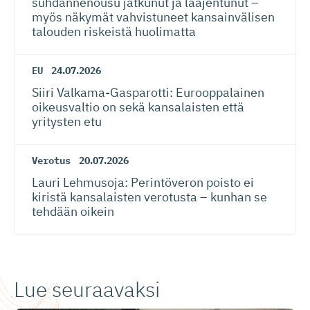
suhdannenousu jatkunut ja laajentunut –
myös näkymät vahvistuneet kansainvälisen
talouden riskeistä huolimatta
EU
24.07.2026
Siiri Valkama-Gas­pa­rotti: Eurooppalainen
oikeusvaltio on sekä kansalaisten että
yritysten etu
Verotus
20.07.2026
Lauri Lehmusoja: Perintöveron poisto ei
kiristä kansalaisten verotusta – kunhan se
tehdään oikein
Lue seuraavaksi