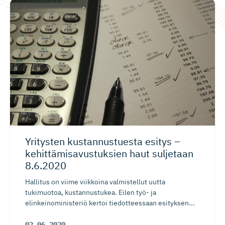
Yritysten kustannus­tuesta esitys –
kehittämi­sa­vus­tuksien haut suljetaan
8.6.2020
Hallitus on viime viikkoina valmistellut uutta
tukimuotoa, kustannustukea. Eilen työ- ja
elinkeinoministeriö kertoi tiedotteessaan esityksen...
02.06.2020