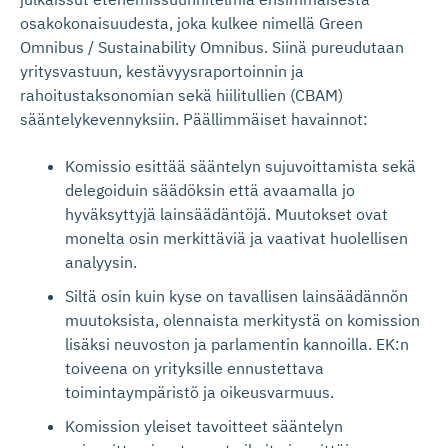
osakokonaisuudesta, joka kulkee nimellä Green
Omnibus / Sustainability Omnibus. Siinä pureudutaan
yritysvastuun, kestävyysraportoinnin ja
rahoitustaksonomian sekä hiilitullien (CBAM)
sääntelykevennyksiin. Päällimmäiset havainnot:
Komissio esittää sääntelyn sujuvoittamista sekä
delegoiduin säädöksin että avaamalla jo
hyväksyttyjä lainsäädäntöjä. Muutokset ovat
monelta osin merkittäviä ja vaativat huolellisen
analyysin.
Siltä osin kuin kyse on tavallisen lainsäädännön
muutoksista, olennaista merkitystä on komission
lisäksi neuvoston ja parlamentin kannoilla. EK:n
toiveena on yrityksille ennustettava
toimintaympäristö ja oikeusvarmuus.
Komission yleiset tavoitteet sääntelyn