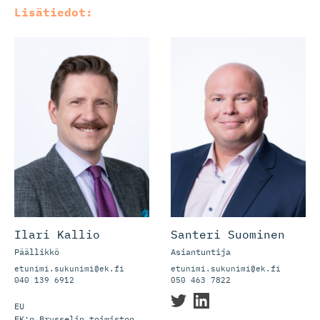
Lisätiedot:
Ilari Kallio
Santeri Suominen
Päällikkö
Asiantuntija
etunimi.sukunimi@ek.fi
etunimi.sukunimi@ek.fi
040 139 6912
050 463 7822
EU
EK:n Brysselin toimiston