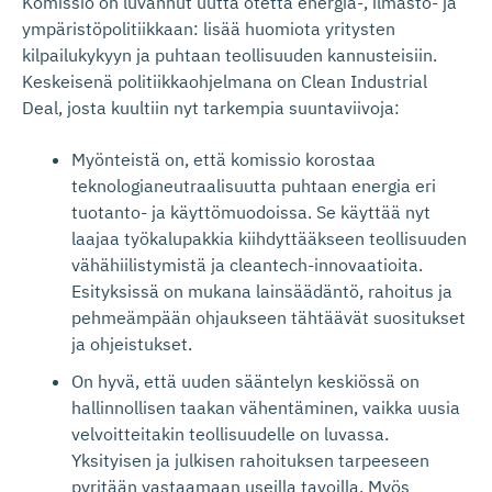
Komissio on luvannut uutta otetta energia-, ilmasto- ja
ympäristöpolitiikkaan: lisää huomiota yritysten
kilpailukykyyn ja puhtaan teollisuuden kannusteisiin.
Keskeisenä politiikkaohjelmana on Clean Industrial
Deal, josta kuultiin nyt tarkempia suuntaviivoja:
Myönteistä on, että komissio korostaa
teknologianeutraalisuutta puhtaan energia eri
tuotanto- ja käyttömuodoissa. Se käyttää nyt
laajaa työkalupakkia kiihdyttääkseen teollisuuden
vähähiilistymistä ja cleantech-innovaatioita.
Esityksissä on mukana lainsäädäntö, rahoitus ja
pehmeämpään ohjaukseen tähtäävät suositukset
ja ohjeistukset.
On hyvä, että uuden sääntelyn keskiössä on
hallinnollisen taakan vähentäminen, vaikka uusia
velvoitteitakin teollisuudelle on luvassa.
Yksityisen ja julkisen rahoituksen tarpeeseen
pyritään vastaamaan useilla tavoilla. Myös