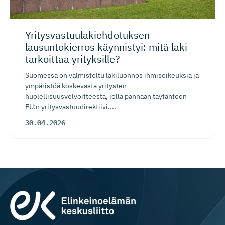
Yritysvas­tuu­la­kieh­do­tuksen
lausuntokierros käynnistyi: mitä laki
tarkoittaa yrityksille?
Suomessa on valmisteltu lakiluonnos ihmisoikeuksia ja
ympäristöä koskevasta yritysten
huolellisuusvelvoitteesta, jolla pannaan täytäntöön
EU:n yritysvastuudirektiivi....
30.04.2026