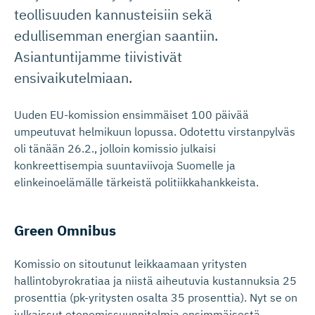
teollisuuden kannusteisiin sekä
edullisemman energian saantiin.
Asiantuntijamme tiivistivät
ensivaikutelmiaan.
Uuden EU-komission ensimmäiset 100 päivää
umpeutuvat helmikuun lopussa. Odotettu virstanpylväs
oli tänään 26.2., jolloin komissio julkaisi
konkreettisempia suuntaviivoja Suomelle ja
elinkeinoelämälle tärkeistä politiikkahankkeista.
Green Omnibus
Komissio on sitoutunut leikkaamaan yritysten
hallintobyrokratiaa ja niistä aiheutuvia kustannuksia 25
prosenttia (pk-yritysten osalta 35 prosenttia). Nyt se on
julkaissut etenemissuunnitelmia ensimmäisestä