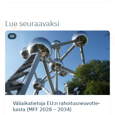
Lue seuraavaksi
EU
Väliaikatietoja EU:n rahoitusneu­vot­te­
luista (MFF 2028 – 2034)