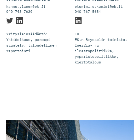
hannu.ylanen@ek.fi
etunimi.sukunimi@ek.fi
040 743 7620
040 767 5684
Yrityslainsäädäntö:
EU
Yhtiöoikeus, parempi
EK:n Brysselin toimisto:
sääntely, taloudellinen
Energia- ja
raportointi
ilmastopolitiikka,
ympäristöpolitiikka,
kiertotalous