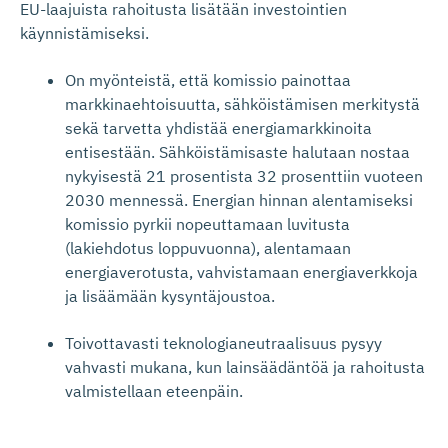
EU-laajuista rahoitusta lisätään investointien
käynnistämiseksi.
On myönteistä, että komissio painottaa
markkinaehtoisuutta, sähköistämisen merkitystä
sekä tarvetta yhdistää energiamarkkinoita
entisestään. Sähköistämisaste halutaan nostaa
nykyisestä 21 prosentista 32 prosenttiin vuoteen
2030 mennessä. Energian hinnan alentamiseksi
komissio pyrkii nopeuttamaan luvitusta
(lakiehdotus loppuvuonna), alentamaan
energiaverotusta, vahvistamaan energiaverkkoja
ja lisäämään kysyntäjoustoa.
Toivottavasti teknologianeutraalisuus pysyy
vahvasti mukana, kun lainsäädäntöä ja rahoitusta
valmistellaan eteenpäin.