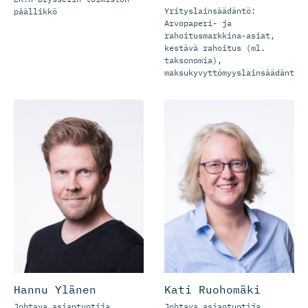
Yrityslainsäädäntö:
päällikkö
Arvopaperi- ja
rahoitusmarkkina-asiat,
kestävä rahoitus (ml.
taksonomia),
maksukyvyttömyyslainsäädäntö
Hannu Ylänen
Kati Ruohomäki
Johtava asiantuntija
Johtava asiantuntija