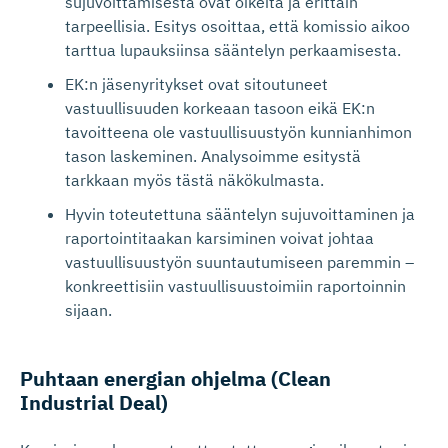
sujuvoittamisesta ovat oikeita ja erittäin
tarpeellisia. Esitys osoittaa, että komissio aikoo
tarttua lupauksiinsa sääntelyn perkaamisesta.
EK:n jäsenyritykset ovat sitoutuneet
vastuullisuuden korkeaan tasoon eikä EK:n
tavoitteena ole vastuullisuustyön kunnianhimon
tason laskeminen. Analysoimme esitystä
tarkkaan myös tästä näkökulmasta.
Hyvin toteutettuna sääntelyn sujuvoittaminen ja
raportointitaakan karsiminen voivat johtaa
vastuullisuustyön suuntautumiseen paremmin –
konkreettisiin vastuullisuustoimiin raportoinnin
sijaan.
Puhtaan energian ohjelma (Clean
Industrial Deal)