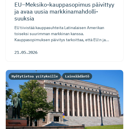
EU–Meksiko-kaup­pa­sopimus päivittyy
ja avaa uusia markkinamah­dol­li­
suuksia
EU tiivistää kauppasuhteita Latinalaisen Amerikan
toiseksi suurimman markkinan kanssa.
Kauppasopimuksen päivitys tarkoittaa, että EU:n ja...
21.05.2026
Hyötytietoa yrityksille
Lainsäädäntö