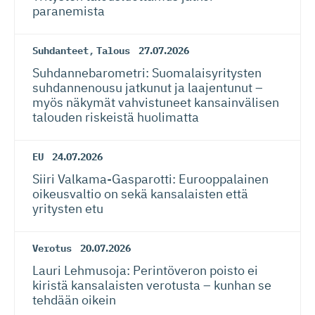
paranemista
Suhdanteet
,
Talous
27.07.2026
Suhdanneba­ro­metri: Suomalaisy­ri­tysten
suhdannenousu jatkunut ja laajentunut –
myös näkymät vahvistuneet kansainvälisen
talouden riskeistä huolimatta
EU
24.07.2026
Siiri Valkama-Gas­pa­rotti: Eurooppalainen
oikeusvaltio on sekä kansalaisten että
yritysten etu
Verotus
20.07.2026
Lauri Lehmusoja: Perintöveron poisto ei
kiristä kansalaisten verotusta – kunhan se
tehdään oikein