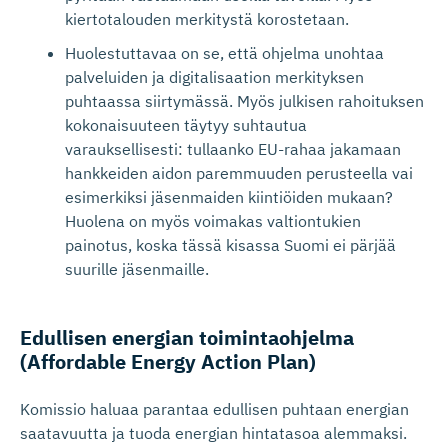
kiertotalouden merkitystä korostetaan.
Huolestuttavaa on se, että ohjelma unohtaa
palveluiden ja digitalisaation merkityksen
puhtaassa siirtymässä. Myös julkisen rahoituksen
kokonaisuuteen täytyy suhtautua
varauksellisesti: tullaanko EU-rahaa jakamaan
hankkeiden aidon paremmuuden perusteella vai
esimerkiksi jäsenmaiden kiintiöiden mukaan?
Huolena on myös voimakas valtiontukien
painotus, koska tässä kisassa Suomi ei pärjää
suurille jäsenmaille.
Edullisen energian toimintaohjelma
(Affordable Energy Action Plan)
Komissio haluaa parantaa edullisen puhtaan energian
saatavuutta ja tuoda energian hintatasoa alemmaksi.