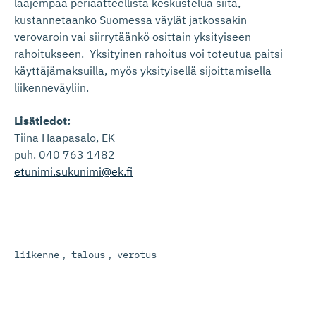
laajempaa periaatteellista keskustelua siitä,
kustannetaanko Suomessa väylät jatkossakin
verovaroin vai siirrytäänkö osittain yksityiseen
rahoitukseen. Yksityinen rahoitus voi toteutua paitsi
käyttäjämaksuilla, myös yksityisellä sijoittamisella
liikenneväyliin.
Lisätiedot:
Tiina Haapasalo, EK
puh. 040 763 1482
etunimi.sukunimi@ek.fi
liikenne
,
talous
,
verotus