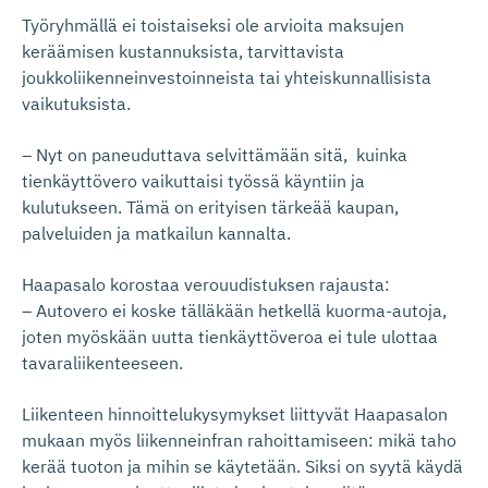
Työryhmällä ei toistaiseksi ole arvioita maksujen
keräämisen kustannuksista, tarvittavista
joukkoliikenneinvestoinneista tai yhteiskunnallisista
vaikutuksista.
– Nyt on paneuduttava selvittämään sitä, kuinka
tienkäyttövero vaikuttaisi työssä käyntiin ja
kulutukseen. Tämä on erityisen tärkeää kaupan,
palveluiden ja matkailun kannalta.
Haapasalo korostaa verouudistuksen rajausta:
– Autovero ei koske tälläkään hetkellä kuorma-autoja,
joten myöskään uutta tienkäyttöveroa ei tule ulottaa
tavaraliikenteeseen.
Liikenteen hinnoittelukysymykset liittyvät Haapasalon
mukaan myös liikenneinfran rahoittamiseen: mikä taho
kerää tuoton ja mihin se käytetään. Siksi on syytä käydä