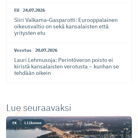
EU
24.07.2026
Siiri Valkama-Gas­pa­rotti: Eurooppalainen
oikeusvaltio on sekä kansalaisten että
yritysten etu
Verotus
20.07.2026
Lauri Lehmusoja: Perintöveron poisto ei
kiristä kansalaisten verotusta – kunhan se
tehdään oikein
Lue seuraavaksi
EK
Liikenne