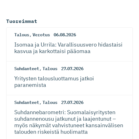
Tuoreimmat
Talous
,
Verotus
06.08.2026
Isomaa ja Urrila: Varallisuusvero hidastaisi
kasvua ja karkottaisi pääomaa
Suhdanteet
,
Talous
27.07.2026
Yritysten talousluottamus jatkoi
paranemista
Suhdanteet
,
Talous
27.07.2026
Suhdanneba­ro­metri: Suomalaisy­ri­tysten
suhdannenousu jatkunut ja laajentunut –
myös näkymät vahvistuneet kansainvälisen
talouden riskeistä huolimatta