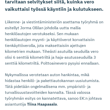
tarvitaan selvitykset siitä, kuinka vero
vaikuttaisi työssä käyntiin ja kulutukseen.
Liikenne- ja viestintäministeriön asettama työryhmä on
esitellyt Jorma Ollilan johdolla uutta mallia
henkilöautojen verotukseksi. Sen mukaan
henkilöautojen myynti- ja käyttöverot korvattaisiin
tienkäyttöverolla, jota maksettaisiin ajettujen
kilometrien mukaan. Tiheästi asutuilla seuduilla vero
olisi 6 senttiä kilometriltä ja haja-asutusseuduilla 3
senttiä kilometriltä. Polttoainevero pysyisi ennallaan.
Nykymallissa verotetaan auton hankintaa, mikä
hidastaa henkilö- ja pakettiautokannan uusiutumista.
Tätä pidetään ongelmallisena mm. ympäristö- ja
turvallisuustavoitteiden kannalta. Tässä valossa
työryhmän esitys on kannatettava, sanoo EK:n johtava
asiantuntija
Tiina Haapasalo
.