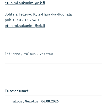
etunimi.sukunimi@ek.fi
Johtaja Tellervo Kylä-Harakka-Ruonala
puh. 09 4202 2540
etunimi.sukunimi@ek.fi
liikenne
,
talous
,
verotus
Tuoreimmat
Talous
,
Verotus
06.08.2026