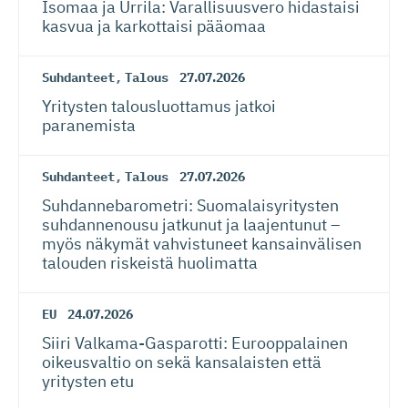
Isomaa ja Urrila: Varallisuusvero hidastaisi
kasvua ja karkottaisi pääomaa
Suhdanteet
,
Talous
27.07.2026
Yritysten talousluottamus jatkoi
paranemista
Suhdanteet
,
Talous
27.07.2026
Suhdanneba­ro­metri: Suomalaisy­ri­tysten
suhdannenousu jatkunut ja laajentunut –
myös näkymät vahvistuneet kansainvälisen
talouden riskeistä huolimatta
EU
24.07.2026
Siiri Valkama-Gas­pa­rotti: Eurooppalainen
oikeusvaltio on sekä kansalaisten että
yritysten etu