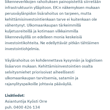
liikenneverkkojen rahoituksen painopistettä siirretään
infrastruktuurin ylläpitoon. EK:n näkemyksen mukaan
perusväylänpidon lisärahoitus on tarpeen, mutta
kehittämisinvestointienkaan tarve ei kuitenkaan ole
vähentynyt. Ulkomaankaupan tärkeimmillä
kuljetusreiteillä ja kotimaan vilkkaimmilla
liikenneväylillä on edelleen monia keskeisiä
investointikohteita. Ne edellyttävät pitkän tähtäimen
investointiohjelmia.
Väylärahoitus on kohdennettava kysynnän ja logistisen
lisäarvon mukaan. Kehittämisinvestointien osalta
selvitysmiehet priorisoivat aiheellisesti
ulkomaankaupan tarvitsemia, satamiin ja
rajanylityspaikoille johtavia pääväyliä.
Lisätiedot:
Asiantuntija Kyösti Orre
puh. 0400 426 134