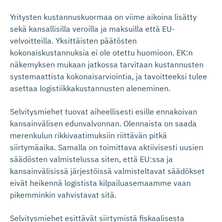
Yritysten kustannuskuormaa on viime aikoina lisätty
sekä kansallisilla veroilla ja maksuilla että EU-
velvoitteilla. Yksittäisten päätösten
kokonaiskustannuksia ei ole otettu huomioon. EK:n
näkemyksen mukaan jatkossa tarvitaan kustannusten
systemaattista kokonaisarviointia, ja tavoitteeksi tulee
asettaa logistiikkakustannusten aleneminen.
Selvitysmiehet tuovat aiheellisesti esille ennakoivan
kansainvälisen edunvalvonnan. Olennaista on saada
merenkulun rikkivaatimuksiin riittävän pitkä
siirtymäaika. Samalla on toimittava aktiivisesti uusien
säädösten valmistelussa siten, että EU:ssa ja
kansainvälisissä järjestöissä valmisteltavat säädökset
eivät heikennä logistista kilpailuasemaamme vaan
pikemminkin vahvistavat sitä.
Selvitysmiehet esittävät siirtymistä fiskaalisesta