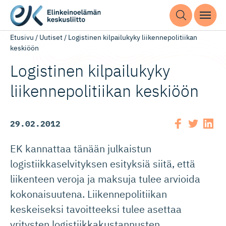
Etusivu
/
Uutiset
/
Logistinen kilpailukyky liikennepolitiikan
keskiöön
Logistinen kilpailukyky
liikennepo­li­tiikan keskiöön
29.02.2012
EK kannattaa tänään julkaistun
logistiikkaselvityksen esityksiä siitä, että
liikenteen veroja ja maksuja tulee arvioida
kokonaisuutena. Liikennepolitiikan
keskeiseksi tavoitteeksi tulee asettaa
yritysten logistiikkakustannusten