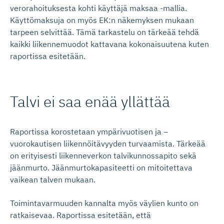
verorahoituksesta kohti käyttäjä maksaa -mallia.
Käyttömaksuja on myös EK:n näkemyksen mukaan
tarpeen selvittää. Tämä tarkastelu on tärkeää tehdä
kaikki liikennemuodot kattavana kokonaisuutena kuten
raportissa esitetään.
Talvi ei saa enää yllättää
Raportissa korostetaan ympärivuotisen ja –
vuorokautisen liikennöitävyyden turvaamista. Tärkeää
on erityisesti liikenneverkon talvikunnossapito sekä
jäänmurto. Jäänmurtokapasiteetti on mitoitettava
vaikean talven mukaan.
Toimintavarmuuden kannalta myös väylien kunto on
ratkaisevaa. Raportissa esitetään, että