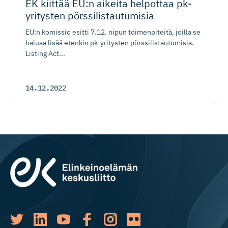
EK kiittää EU:n aikeita helpottaa pk-
yritysten pörssilis­tau­tumisia
EU:n komissio esitti 7.12. nipun toimenpiteitä, joilla se
haluaa lisää etenkin pk-yritysten pörssilistautumisia.
Listing Act...
14.12.2022