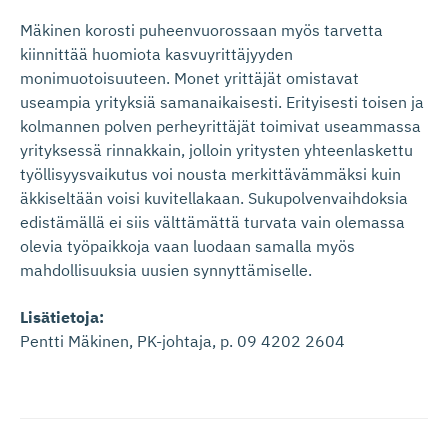
Mäkinen korosti puheenvuorossaan myös tarvetta
kiinnittää huomiota kasvuyrittäjyyden
monimuotoisuuteen. Monet yrittäjät omistavat
useampia yrityksiä samanaikaisesti. Erityisesti toisen ja
kolmannen polven perheyrittäjät toimivat useammassa
yrityksessä rinnakkain, jolloin yritysten yhteenlaskettu
työllisyysvaikutus voi nousta merkittävämmäksi kuin
äkkiseltään voisi kuvitellakaan. Sukupolvenvaihdoksia
edistämällä ei siis välttämättä turvata vain olemassa
olevia työpaikkoja vaan luodaan samalla myös
mahdollisuuksia uusien synnyttämiselle.
Lisätietoja:
Pentti Mäkinen, PK-johtaja, p. 09 4202 2604