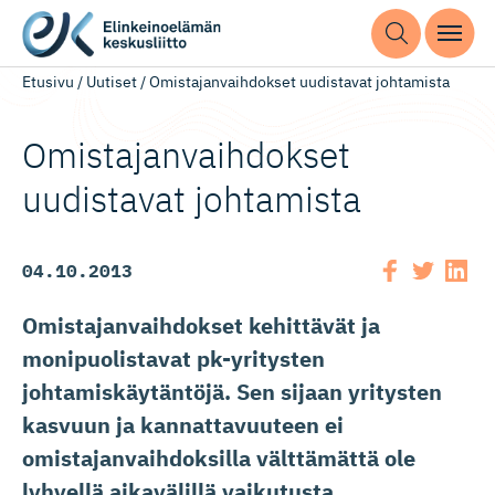
Etusivu
/
Uutiset
/
Omistajanvaihdokset uudistavat johtamista
Omistajan­vaih­dokset
uudistavat johtamista
04.10.2013
Omistajanvaihdokset kehittävät ja
monipuolistavat pk-yritysten
johtamiskäytäntöjä. Sen sijaan yritysten
kasvuun ja kannattavuuteen ei
omistajanvaihdoksilla välttämättä ole
lyhyellä aikavälillä vaikutusta.