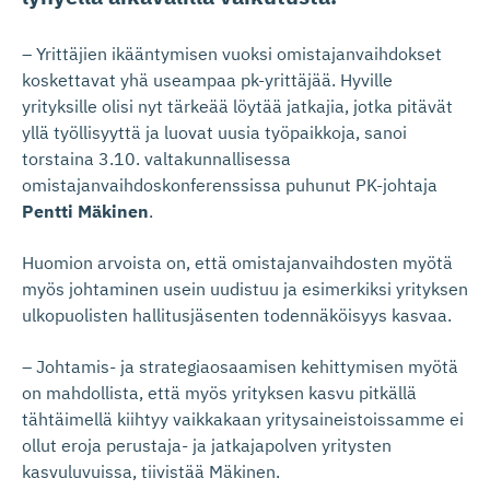
– Yrittäjien ikääntymisen vuoksi omistajanvaihdokset
koskettavat yhä useampaa pk-yrittäjää. Hyville
yrityksille olisi nyt tärkeää löytää jatkajia, jotka pitävät
yllä työllisyyttä ja luovat uusia työpaikkoja, sanoi
torstaina 3.10. valtakunnallisessa
omistajanvaihdoskonferenssissa puhunut PK-johtaja
Pentti Mäkinen
.
Huomion arvoista on, että omistajanvaihdosten myötä
myös johtaminen usein uudistuu ja esimerkiksi yrityksen
ulkopuolisten hallitusjäsenten todennäköisyys kasvaa.
– Johtamis- ja strategiaosaamisen kehittymisen myötä
on mahdollista, että myös yrityksen kasvu pitkällä
tähtäimellä kiihtyy vaikkakaan yritysaineistoissamme ei
ollut eroja perustaja- ja jatkajapolven yritysten
kasvuluvuissa, tiivistää Mäkinen.