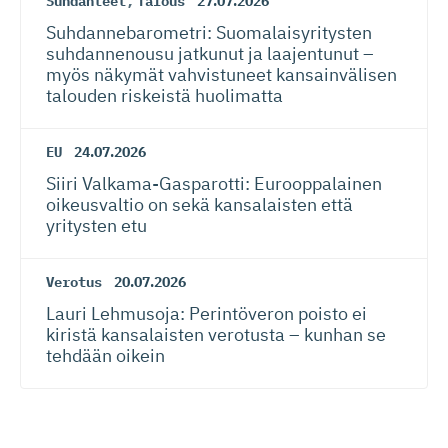
Suhdanteet
,
Talous
27.07.2026
Suhdanneba­ro­metri: Suomalaisy­ri­tysten
suhdannenousu jatkunut ja laajentunut –
myös näkymät vahvistuneet kansainvälisen
talouden riskeistä huolimatta
EU
24.07.2026
Siiri Valkama-Gas­pa­rotti: Eurooppalainen
oikeusvaltio on sekä kansalaisten että
yritysten etu
Verotus
20.07.2026
Lauri Lehmusoja: Perintöveron poisto ei
kiristä kansalaisten verotusta – kunhan se
tehdään oikein