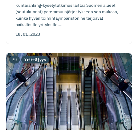
Kuntaranking-kyselytutkimus laittaa Suomen alueet
(seutukunnat) paremmuusjärjestykseen sen mukaan,
kuinka hyvän toimintaympäristön ne tarjoavat
paikallisille yrityksille....
18.01.2023
EU
Yrittäjyys