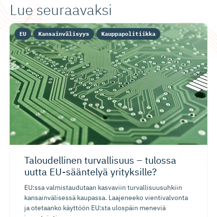
Lue seuraavaksi
EU
Kansainvälisyys
Kauppapolitiikka
Taloudellinen turvallisuus – tulossa
uutta EU-sääntelyä yrityksille?
EU:ssa valmistaudutaan kasvaviin turvallisuusuhkiin
kansainvälisessä kaupassa. Laajeneeko vientivalvonta
ja otetaanko käyttöön EU:sta ulospäin meneviä