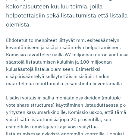
kokonaisuuteen kuuluu toimia, joilla
helpotettaisiin sekä listautumista että listalla
olemista.
Ehdotetut toimenpiteet liittyvät mm. esitesääntelyn
keventämiseen ja sisäpiirisääntelyn helpottamiseen.
Komissio tavoittelee näillä 67 miljoonan euron vuotuisia
säästöjä listautumisen kuluihin ja 100 miljoonan
kulusäästöjä listalla olemiseen. Esimerkiksi
sisäpiirisääntelyä selkiytettäisiin sisäpiiritiedon
määritelmää muuttamalla ja sanktioita lieventämällä.
Lisäksi voitaisiin sallia moniääniosakkeiden (multiple-
vote share structures) käyttäminen listauduttaessa pk-
yritysten kasvumarkkinoille. Komissio uskoo, että tämä
voisi lisätä listautumisia jopa 20 prosentilla, kun
esimerkiksi omistajayrittäjä voisi säilyttää
listautumisessa nykyistä enemmän kontrollia. Lopuksi