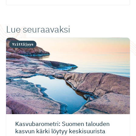
Lue seuraavaksi
Yrittäjyys
Kasvubaro­metri: Suomen talouden
kasvun kärki löytyy keskisuurista