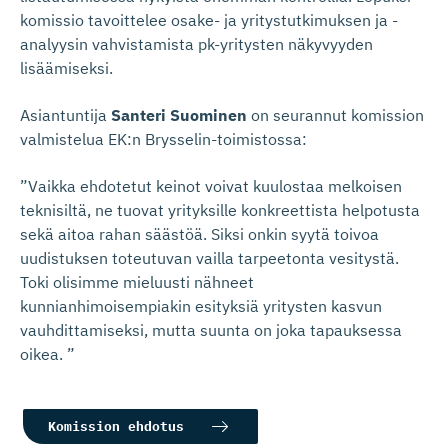
komissio tavoittelee osake- ja yritystutkimuksen ja -
analyysin vahvistamista pk-yritysten näkyvyyden
lisäämiseksi.
Asiantuntija
Santeri Suominen
on seurannut komission
valmistelua EK:n Brysselin-toimistossa:
”Vaikka ehdotetut keinot voivat kuulostaa melkoisen
teknisiltä, ne tuovat yrityksille konkreettista helpotusta
sekä aitoa rahan säästöä. Siksi onkin syytä toivoa
uudistuksen toteutuvan vailla tarpeetonta vesitystä.
Toki olisimme mieluusti nähneet
kunnianhimoisempiakin esityksiä yritysten kasvun
vauhdittamiseksi, mutta suunta on joka tapauksessa
oikea. ”
Komission ehdotus