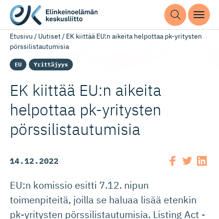
Etusivu
/
Uutiset
/
EK kiittää EU:n aikeita helpottaa pk-yritysten
pörssilistautumisia
EU
Yrittäjyys
EK kiittää EU:n aikeita
helpottaa pk-yritysten
pörssilis­tau­tumisia
14.12.2022
EU:n komissio esitti 7.12. nipun
toimenpiteitä, joilla se haluaa lisää etenkin
pk-yritysten pörssilistautumisia. Listing Act -