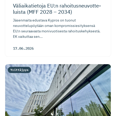
Väliaikatietoja EU:n rahoitusneu­vot­te­
luista (MFF 2028 – 2034)
Jäsenmaita edustava Kypros on tuonut
neuvottelupöytään oman kompromissiesityksensä
EU:n seuraavasta monivuotisesta rahoituskehyksestä.
EK vaikuttaa sen...
17.06.2026
Yrittäjyys