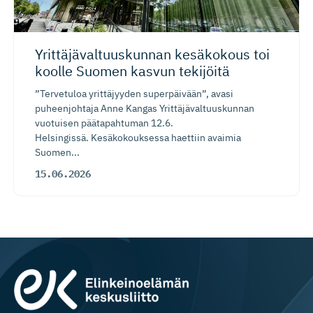
Yrittäjäval­tuus­kunnan kesäkokous toi
koolle Suomen kasvun tekijöitä
”Tervetuloa yrittäjyyden superpäivään”, avasi
puheenjohtaja Anne Kangas Yrittäjävaltuuskunnan
vuotuisen päätapahtuman 12.6.
Helsingissä. Kesäkokouksessa haettiin avaimia
Suomen...
15.06.2026