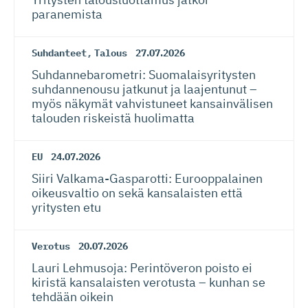
paranemista
Suhdanteet
,
Talous
27.07.2026
Suhdanneba­ro­metri: Suomalaisy­ri­tysten
suhdannenousu jatkunut ja laajentunut –
myös näkymät vahvistuneet kansainvälisen
talouden riskeistä huolimatta
EU
24.07.2026
Siiri Valkama-Gas­pa­rotti: Eurooppalainen
oikeusvaltio on sekä kansalaisten että
yritysten etu
Verotus
20.07.2026
Lauri Lehmusoja: Perintöveron poisto ei
kiristä kansalaisten verotusta – kunhan se
tehdään oikein