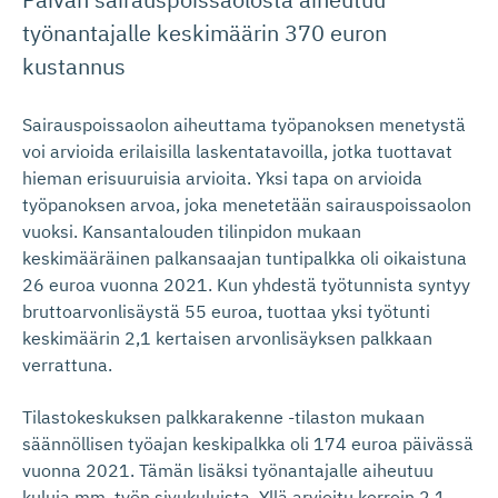
työnantajalle keskimäärin 370 euron
kustannus
Sairauspoissaolon aiheuttama työpanoksen menetystä
voi arvioida erilaisilla laskentatavoilla, jotka tuottavat
hieman erisuuruisia arvioita. Yksi tapa on arvioida
työpanoksen arvoa, joka menetetään sairauspoissaolon
vuoksi. Kansantalouden tilinpidon mukaan
keskimääräinen palkansaajan tuntipalkka oli oikaistuna
26 euroa vuonna 2021. Kun yhdestä työtunnista syntyy
bruttoarvonlisäystä 55 euroa, tuottaa yksi työtunti
keskimäärin 2,1 kertaisen arvonlisäyksen palkkaan
verrattuna.
Tilastokeskuksen palkkarakenne -tilaston mukaan
säännöllisen työajan keskipalkka oli 174 euroa päivässä
vuonna 2021. Tämän lisäksi työnantajalle aiheutuu
kuluja mm. työn sivukuluista. Yllä arvioitu kerroin 2,1