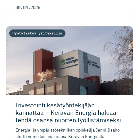
30.04.2026
Hyötytietoa yrityksille
Investointi kesätyönte­kijään
kannattaa – Keravan Energia haluaa
tehdä osansa nuorten työllistä­miseksi
Energia- ja ympäristötekniikan opiskelija Jenni Iisaho
aloitti viime kesänä uransa Keravan Energialla