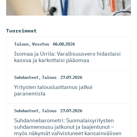
Tuoreimmat
Talous
,
Verotus
06.08.2026
Isomaa ja Urrila: Varallisuusvero hidastaisi
kasvua ja karkottaisi pääomaa
Suhdanteet
,
Talous
27.07.2026
Yritysten talousluottamus jatkoi
paranemista
Suhdanteet
,
Talous
27.07.2026
Suhdanneba­ro­metri: Suomalaisy­ri­tysten
suhdannenousu jatkunut ja laajentunut –
myös näkymät vahvistuneet kansainvälisen