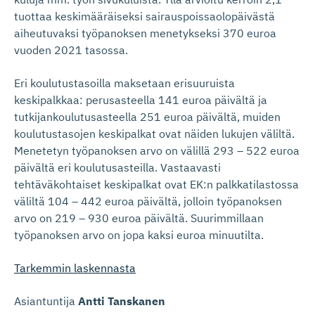
tuottaa keskimääräiseksi sairauspoissaolopäivästä
aiheutuvaksi työpanoksen menetykseksi 370 euroa
vuoden 2021 tasossa.
Eri koulutustasoilla maksetaan erisuuruista
keskipalkkaa: perusasteella 141 euroa päivältä ja
tutkijankoulutusasteella 251 euroa päivältä, muiden
koulutustasojen keskipalkat ovat näiden lukujen väliltä.
Menetetyn työpanoksen arvo on välillä 293 – 522 euroa
päivältä eri koulutusasteilla. Vastaavasti
tehtäväkohtaiset keskipalkat ovat EK:n palkkatilastossa
väliltä 104 – 442 euroa päivältä, jolloin työpanoksen
arvo on 219 – 930 euroa päivältä. Suurimmillaan
työpanoksen arvo on jopa kaksi euroa minuutilta.
Tarkemmin laskennasta
Asiantuntija
Antti Tanskanen