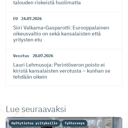
talouden riskeistä huolimatta
EU
24.07.2026
Siiri Valkama-Gas­pa­rotti: Eurooppalainen
oikeusvaltio on sekä kansalaisten että
yritysten etu
Verotus
20.07.2026
Lauri Lehmusoja: Perintöveron poisto ei
kiristä kansalaisten verotusta – kunhan se
tehdään oikein
Lue seuraavaksi
Hyötytietoa yrityksille
Työterveys