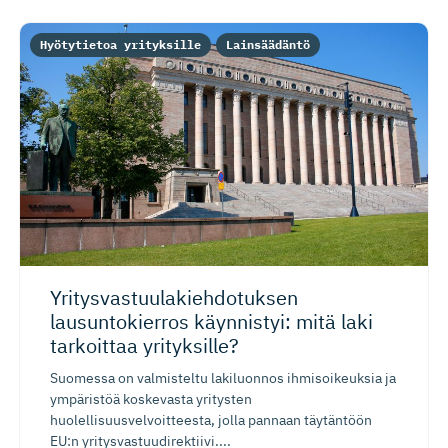
Hyötytietoa yrityksille
Lainsäädäntö
Yritysvas­tuu­la­kieh­do­tuksen
lausuntokierros käynnistyi: mitä laki
tarkoittaa yrityksille?
Suomessa on valmisteltu lakiluonnos ihmisoikeuksia ja
ympäristöä koskevasta yritysten
huolellisuusvelvoitteesta, jolla pannaan täytäntöön
EU:n yritysvastuudirektiivi....