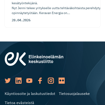
kesätyöntekijänä.
Nyt Jenni tekee yritykselle uutta tehtäväkohtaista perehdytysp
opinnäytetyötään. Keravan Energia on...
28.04.2026
Käyntiosoite ja laskutustiedot
Tietosuojalauseke
Tietoa evästeistä