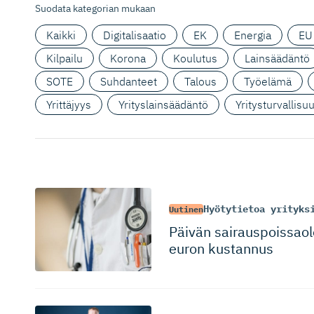
Suodata kategorian mukaan
Kaikki
Digitalisaatio
EK
Energia
EU
Kilpailu
Korona
Koulutus
Lainsäädäntö
SOTE
Suhdanteet
Talous
Työelämä
Yrittäjyys
Yrityslainsäädäntö
Yritysturvallisu
Hyötytietoa yrityks
Uutinen
Päivän sairauspois­sao
euron kustannus