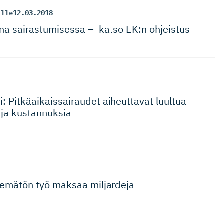
ille
12.03.2018
a sairastumisessa – katso EK:n ohjeistus
ri: Pitkäaikais­sai­raudet aiheuttavat luultua
ja kustannuksia
ekemätön työ maksaa miljardeja