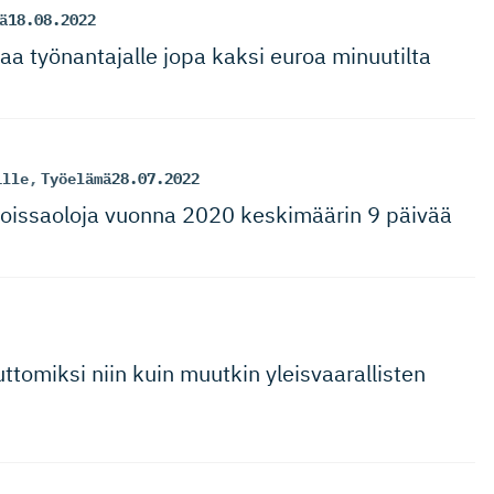
ä
18.08.2022
a työnantajalle jopa kaksi euroa minuutilta
ille
,
Työelämä
28.07.2022
pois­saoloja vuonna 2020 keskimäärin 9 päivää
tomiksi niin kuin muutkin yleisvaaral­listen