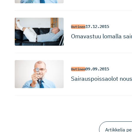
17.12.2015
Uutinen
Omavastuu lomalla sai
09.09.2015
Uutinen
Sairauspois­saolot nou