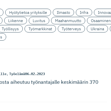
Hyötytietoa yrityksille
Ilmasto
Infra
Innovaa
Liikenne
Luvitus
Maahanmuutto
Osaaminen
Työllisyys
Työmarkkinat
Työterveys
Ukraina
us
ille
,
Työelämä
06.02.2023
losta aiheutuu työnantajalle keskimäärin 370