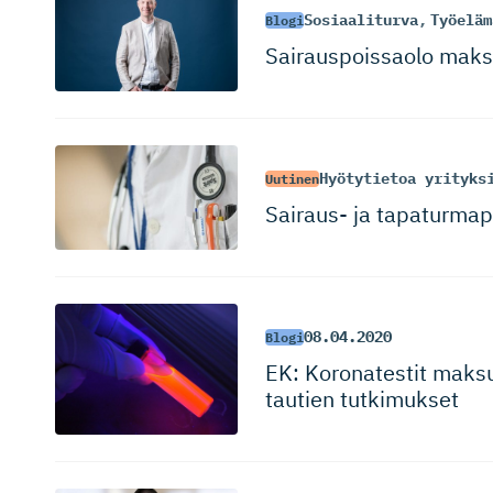
Sosiaaliturva
,
Työeläm
Blogi
Sairauspoissaolo maksa
Hyötytietoa yrityks
Uutinen
Sairaus- ja tapaturma­
08.04.2020
Blogi
EK: Koronatestit maksut
tautien tutkimukset