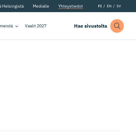
 Helsingistä
Medialle
Yhteystiedot
FI
EN
SV
Hae sivustolta
 meistä
Vaalit 2027