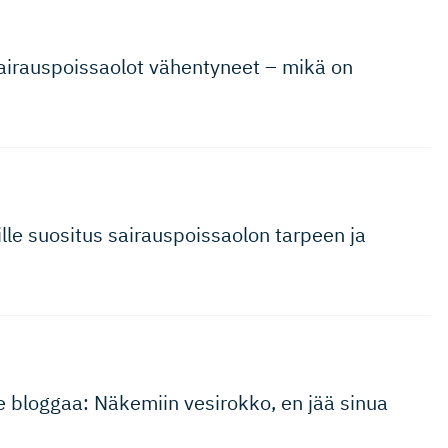
irauspois­saolot vähentyneet – mikä on
le suositus sairauspois­saolon tarpeen ja
me bloggaa: Näkemiin vesirokko, en jää sinua