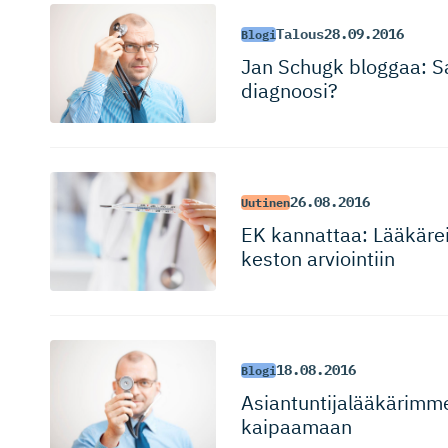
Talous
28.09.2016
Blogi
Jan Schugk bloggaa: Sa
diagnoosi?
26.08.2016
Uutinen
EK kannattaa: Lääkäreil
keston arviointiin
18.08.2016
Blogi
Asiantunti­ja­lää­kärim
kaipaamaan