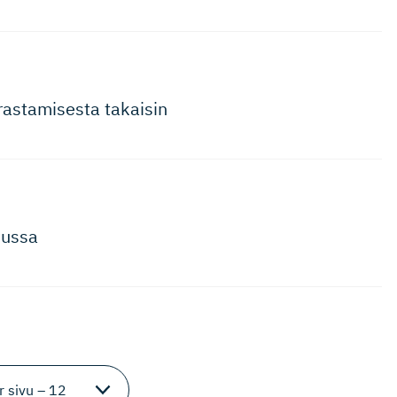
rastamisesta takaisin
sussa