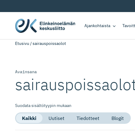
Ajankohtaista
Tavoi
Etusivu
/
sairauspoissaolot
Avainsana
sairauspoissaolo
Suodata sisältötyypin mukaan
Kaikki
Uutiset
Tiedotteet
Blogit