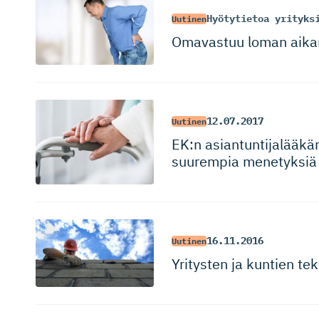
Hyötytietoa yrityks
Uutinen
Omavastuu loman aikan
12.07.2017
Uutinen
EK:n asiantunti­ja­lääkä
suurempia menetyksiä 
16.11.2016
Uutinen
Yritysten ja kuntien t