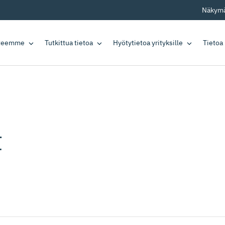
Näkymä
tteemme
Tutkittua tietoa
Hyötytietoa yrityksille
Tietoa
t