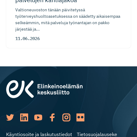
Valtioneuvoston tänään päivitetyssä
työterveyshuoltoasetuksessa on säädetty aikaisempaa
selkeämmin, mitä palveluja työnantajan on pakko
järjestää ja...
11.06.2026
Käyntiosoite ja laskutustiedot
Tietosuojalauseke