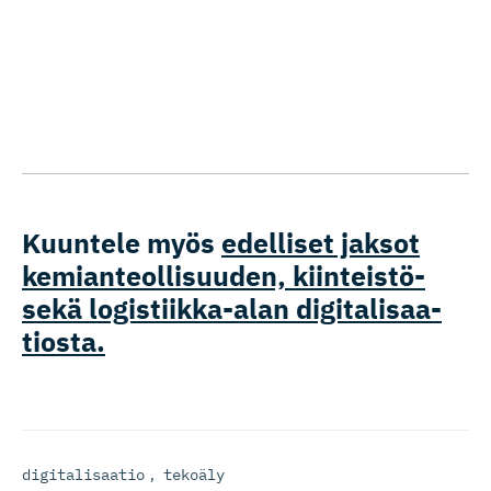
Kuuntele myös
edelliset jaksot
kemianteol­li­suuden, kiinteistö-
sekä logistiik­ka-alan digitalisaa­
tiosta.
digitalisaatio
,
tekoäly