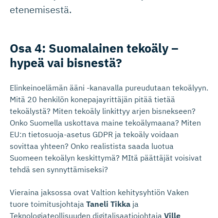
etenemisestä.
Osa 4: Suomalainen tekoäly –
hypeä vai bisnestä?
Elinkeinoelämän ääni -kanavalla pureudutaan tekoälyyn.
Mitä 20 henkilön konepajayrittäjän pitää tietää
tekoälystä? Miten tekoäly linkittyy arjen bisnekseen?
Onko Suomella uskottava maine tekoälymaana? Miten
EU:n tietosuoja-asetus GDPR ja tekoäly voidaan
sovittaa yhteen? Onko realistista saada luotua
Suomeen tekoälyn keskittymä? MItä päättäjät voisivat
tehdä sen synnyttämiseksi?
Vieraina jaksossa ovat Valtion kehitysyhtiön Vaken
tuore toimitusjohtaja
Taneli Tikka
ja
Teknologiateollisuuden digitalisaatiojohtaja
Ville