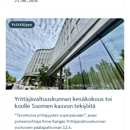
23.06.2026
Yrittäjyys
Yrittäjäval­tuus­kunnan kesäkokous toi
koolle Suomen kasvun tekijöitä
”Tervetuloa yrittäjyyden superpäivään”, avasi
puheenjohtaja Anne Kangas Yrittäjävaltuuskunnan
vuotuisen päätapahtuman 12.6.