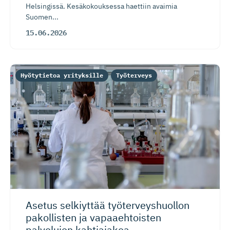
Helsingissä. Kesäkokouksessa haettiin avaimia
Suomen...
15.06.2026
Hyötytietoa yrityksille
Työterveys
Asetus selkiyttää työterveys­huollon
pakollisten ja vapaaehtoisten
palvelujen kahtiajakoa