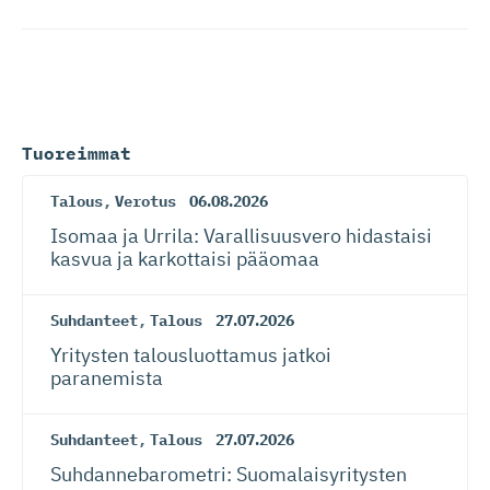
Tuoreimmat
Talous
,
Verotus
06.08.2026
Isomaa ja Urrila: Varallisuusvero hidastaisi
kasvua ja karkottaisi pääomaa
Suhdanteet
,
Talous
27.07.2026
Yritysten talousluottamus jatkoi
paranemista
Suhdanteet
,
Talous
27.07.2026
Suhdanneba­ro­metri: Suomalaisy­ri­tysten