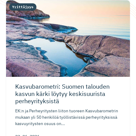
Yrittäjyys
Kasvubaro­metri: Suomen talouden
kasvun kärki löytyy keskisuurista
perheyrityksistä
EK:n ja Perheyritysten liiton tuoreen Kasvubarometrin
mukaan yli 50 henkilöä työllistävissä perheyrityksissä
kasvuyritysten osuus on...