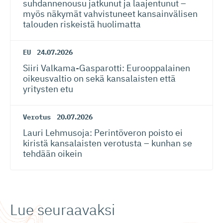
suhdannenousu jatkunut ja laajentunut –
myös näkymät vahvistuneet kansainvälisen
talouden riskeistä huolimatta
EU
24.07.2026
Siiri Valkama-Gas­pa­rotti: Eurooppalainen
oikeusvaltio on sekä kansalaisten että
yritysten etu
Verotus
20.07.2026
Lauri Lehmusoja: Perintöveron poisto ei
kiristä kansalaisten verotusta – kunhan se
tehdään oikein
Lue seuraavaksi