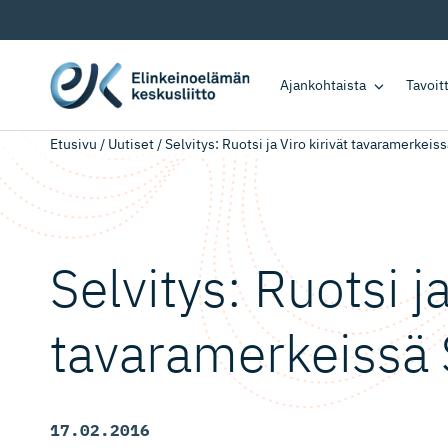
Ajankohtaista
Tavoi
Etusivu
/
Uutiset
/
Selvitys: Ruotsi ja Viro kirivät tavaramerkei
Selvitys: Ruotsi ja
tavaramer­keissä
17.02.2016