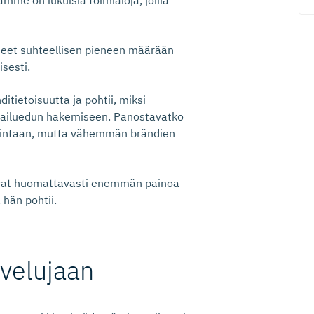
amme on lukuisia toimialoja, joilla
neet suhteellisen pieneen määrään
isesti.
ietoisuutta ja pohtii, miksi
lpailuedun hakemiseen. Panostavatko
imintaan, mutta vähemmän brändien
ittavat huomattavasti enemmän painoa
 hän pohtii.
lvelujaan