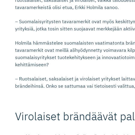
ruotsalaiset, saksalaiset ja virolaiset, vaikka taloudess
tavaramerkeistä olisi etua, Erkki Holmila sanoo.
– Suomalaisyritysten tavaramerkit ovat myös keskitty
yrityksiä, jotka tosin sitten suojaavat merkkejään aktiiv
Holmila hämmästelee suomalaisten vaatimatonta brändit
tavaramerkit ovat meillä alihyödynnetty voimavara ki
suomalaisyritykset tuotekehitykseen ja innovaatioto
kehittämiseen?
– Ruotsalaiset, saksalaiset ja virolaiset yritykset la
brändeihinsä. Onko se sattumaa vai tietoisesti valittua,
Virolaiset brändäävät pa