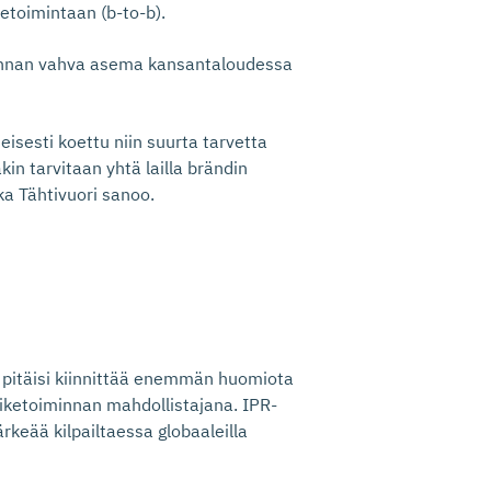
etoimintaan (b-to-b).
iminnan vahva asema kansantaloudessa
eisesti koettu niin suurta tarvetta
in tarvitaan yhtä lailla brändin
ka Tähtivuori sanoo.
 pitäisi kiinnittää enemmän huomiota
iketoiminnan mahdollistajana. IPR-
keää kilpailtaessa globaaleilla