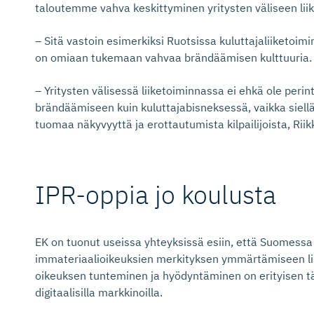
taloutemme vahva keskittyminen yritysten väliseen liik
– Sitä vastoin esimerkiksi Ruotsissa kuluttajaliiketo
on omiaan tukemaan vahvaa brändäämisen kulttuuria.
– Yritysten välisessä liiketoiminnassa ei ehkä ole perint
brändäämiseen kuin kuluttajabisneksessä, vaikka sielläk
tuomaa näkyvyyttä ja erottautumista kilpailijoista, Riik
IPR-oppia jo koulusta
EK on tuonut useissa yhteyksissä esiin, että Suomessa
immateriaalioikeuksien merkityksen ymmärtämiseen li
oikeuksen tunteminen ja hyödyntäminen on erityisen tär
digitaalisilla markkinoilla.