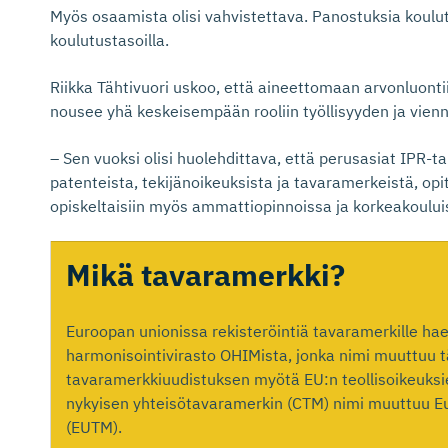
Myös osaamista olisi vahvistettava. Panostuksia koulut
koulutustasoilla.
Riikka Tähtivuori uskoo, että aineettomaan arvonluontii
nousee yhä keskeisempään rooliin työllisyyden ja vienn
– Sen vuoksi olisi huolehdittava, että perusasiat IPR-ta
patenteista, tekijänoikeuksista ja tavaramerkeistä, opitt
opiskeltaisiin myös ammattiopinnoissa ja korkeakoului
Mikä tavaramerkki?
Euroopan unionissa rekisteröintiä tavaramerkille h
harmonisointivirasto OHIMista, jonka nimi muuttuu 
tavaramerkkiuudistuksen myötä EU:n teollisoikeuksi
nykyisen yhteisötavaramerkin (CTM) nimi muuttuu E
(EUTM).