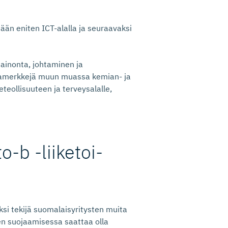
ään eniten ICT-alalla ja seuraavaksi
ainonta, johtaminen ja
varamerkkejä muun muassa kemian- ja
teollisuuteen ja terveysalalle,
-b -liiketoi­
ksi tekijä suomalaisyritysten muita
 suojaamisessa saattaa olla