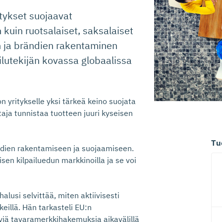
tykset suojaavat
uin ruotsalaiset, saksalaiset
n ja brändien rakentaminen
ailutekijän kovassa globaalissa
n yritykselle yksi tärkeä keino suojata
aja tunnistaa tuotteen juuri kyseisen
Tu
ändien rakentamiseen ja suojaamiseen.
en kilpailuedun markkinoilla ja se voi
halusi selvittää, miten aktiivisesti
eillä. Hän tarkasteli EU:n
yjä tavaramerkkihakemuksia aikavälillä