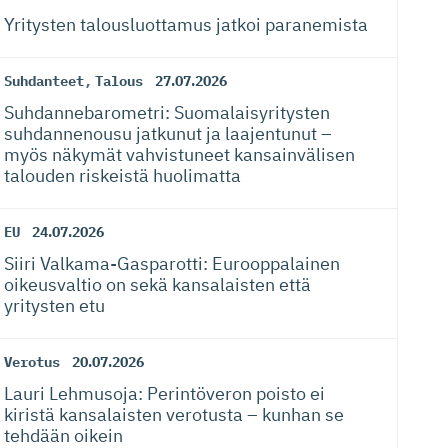
Yritysten talousluottamus jatkoi paranemista
Suhdanteet
,
Talous
27.07.2026
Suhdanneba­ro­metri: Suomalaisy­ri­tysten
suhdannenousu jatkunut ja laajentunut –
myös näkymät vahvistuneet kansainvälisen
talouden riskeistä huolimatta
EU
24.07.2026
Siiri Valkama-Gas­pa­rotti: Eurooppalainen
oikeusvaltio on sekä kansalaisten että
yritysten etu
Verotus
20.07.2026
Lauri Lehmusoja: Perintöveron poisto ei
kiristä kansalaisten verotusta – kunhan se
tehdään oikein