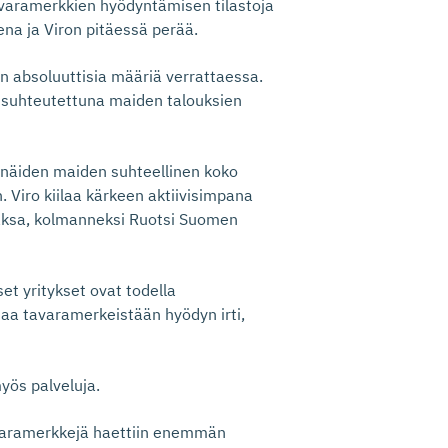
tavaramerkkien hyödyntämisen tilastoja
na ja Viron pitäessä perää.
en absoluuttisia määriä verrattaessa.
i suhteutettuna maiden talouksien
näiden maiden suhteellinen koko
 Viro kiilaa kärkeen aktiivisimpana
Saksa, kolmanneksi Ruotsi Suomen
iset yritykset ovat todella
ttaa tavaramerkeistään hyödyn irti,
yös palveluja.
avaramerkkejä haettiin enemmän