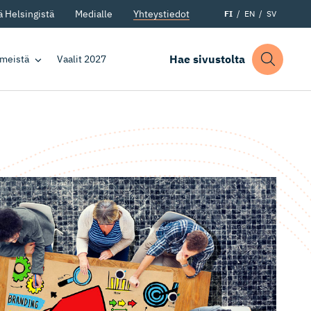
 Helsingistä
Medialle
Yhteystiedot
FI
EN
SV
Hae sivustolta
 meistä
Vaalit 2027