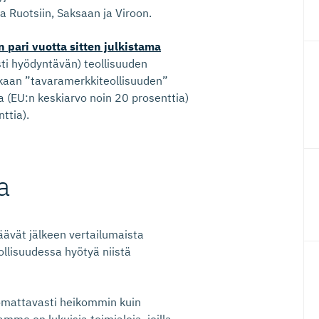
 Ruotsiin, Saksaan ja Viroon.
 pari vuotta sitten julkistama
sti hyödyntävän) teollisuuden
mukaan ”tavaramerkkiteollisuuden”
a (EU:n keskiarvo noin 20 prosenttia)
ttia).
a
äävät jälkeen vertailumaista
llisuudessa hyötyä niistä
omattavasti heikommin kuin