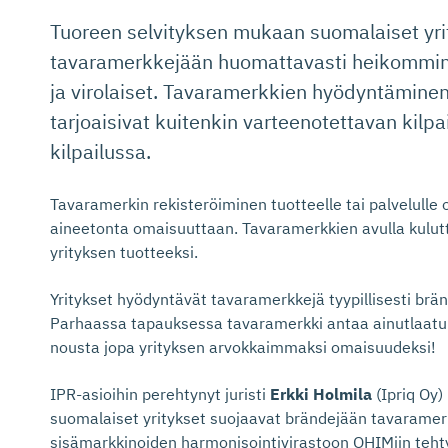
Tuoreen selvityksen mukaan suomalaiset yri
tavaramerkkejään huomattavasti heikommin k
ja virolaiset. Tavaramerkkien hyödyntämine
tarjoaisivat kuitenkin varteenotettavan kilp
kilpailussa.
Tavaramerkin rekisteröiminen tuotteelle tai palvelulle o
aineetonta omaisuuttaan. Tavaramerkkien avulla kulutt
yrityksen tuotteeksi.
Yritykset hyödyntävät tavaramerkkejä tyypillisesti br
Parhaassa tapauksessa tavaramerkki antaa ainutlaatuis
nousta jopa yrityksen arvokkaimmaksi omaisuudeksi!
IPR-asioihin perehtynyt juristi
Erkki Holmila
(Ipriq Oy) 
suomalaiset yritykset suojaavat brändejään tavaramerk
sisämarkkinoiden harmonisointivirastoon OHIMiin teht