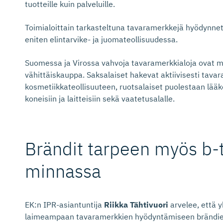
tuotteille kuin palveluille.
Toimialoittain tarkasteltuna tavaramerkkejä hyödynnet
eniten elintarvike- ja juomateollisuudessa.
Suomessa ja Virossa vahvoja tavaramerkkialoja ovat m
vähittäiskauppa. Saksalaiset hakevat aktiivisesti ta
kosmetiikkateollisuuteen, ruotsalaiset puolestaan lääke
koneisiin ja laitteisiin sekä vaatetusalalle.
Brändit tarpeen myös b-to
minnassa
EK:n IPR-asiantuntija
Riikka Tähtivuori
arvelee, että y
laimeampaan tavaramerkkien hyödyntämiseen brändien