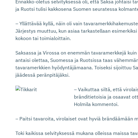
Ennakko-oletus selvityksessä oli, että Saksa johtaisi 
ja Ruotsi tulisi kakkosena Suomen seuratessa kolmante
– Yllättävää kyllä, näin oli vain tavaramerkkihakemust
Järjestys muuttuu, kun asiaa tarkastellaan esimerkiks
kokoon tai toimialoittain.
Saksassa ja Virossa on enemmän tavaramerkkejä kuin 
antaisi olettaa, Suomessa ja Ruotsissa taas vähemmän.
tavaramerkkien hyödyntäjämaana. Toiseksi sijoittuu 
jäädessä peränpitäjäksi.
– Vaikuttaa siltä, että virola
bränditietoisia ja osaavat o
Holmila kommentoi.
– Paitsi tavaroita, virolaiset ovat hyviä brändäämään m
Toki kaikissa selvityksessä mukana olleissa maissa t