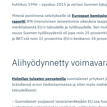
huhtikuu 1996 – syyskuu 2015 ja vertasi Suomen lukuja
Yhtenä pontimena selvitykselle oli
Euroopan komission
raportti
IPR-intensiivisen (aineettomia oikeuksia laaja
merkityksestä EU:n taloudelle ja työllisyydelle. Sen 
osuus Suomen työllisyydestä oli jopa noin 25 prosentti
ja BKT:stä noin 32 prosenttia (EU:n keskiarvo 34 prosen
Alihyödynnetty voimavar
Holmilan tulosten perusteella
suomalaiset yritykset j
brändiensä arvon tiedostamisessa ja siten myös mahdo
taloudellisesti.
– Suomalaiset suojaavat tavaramerkkejään EU:ssa hu