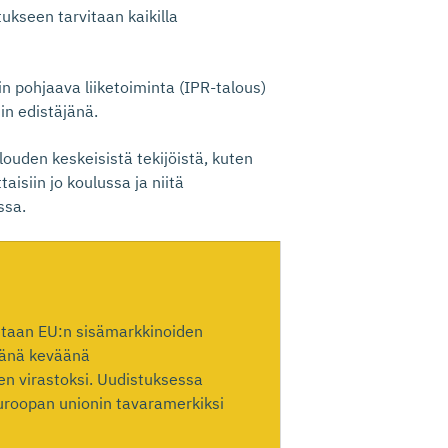
ukseen tarvitaan kaikilla
n pohjaava liiketoiminta (IPR-talous)
in edistäjänä.
louden keskeisistä tekijöistä, kuten
aisiin jo koulussa ja niitä
ssa.
aetaan EU:n sisämarkkinoiden
tänä keväänä
en virastoksi. Uudistuksessa
uroopan unionin tavaramerkiksi