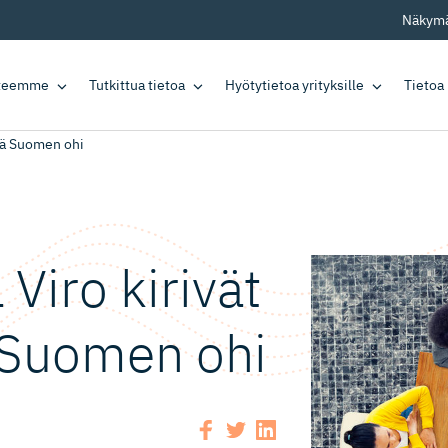
Näkymä
tteemme
Tutkittua tietoa
Hyötytietoa yrityksille
Tietoa
ssä Suomen ohi
 Viro kirivät
 Suomen ohi