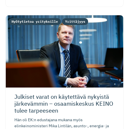
Hyötytietoa yrityksille
Yrittäjyys
Julkiset varat on käytettävä nykyistä
järkevämmin – osaamiskeskus KEINO
tulee tarpeeseen
Hän oli EK:n edustajana mukana myös
elinkeinoministeri Mika Lintilän, asunto-, energia- ja