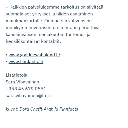
– Kaikkien palveluidemme tarkoitus on siivittää
suomalaiset yritykset ja niiden osaaminen
maailmankartalle. Finnfactsin vahvuus on
monikymmenvuotiseen toimintaan perustuva
kansainvälisen mediakentän tuntemus ja
henkilökohtaiset kontaktit.
•
www.goodnewsfinland.fi/
•
www.finnfacts.fi/
Lisätietoja:
Sara Vihavainen
+358 45 679 0551
sara.vihavainen@tat.fi
kuvat: Dora Cheffi-Arab ja Finnfacts