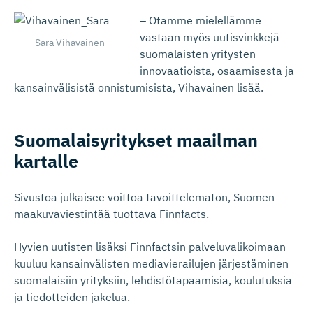
– Otamme mielellämme
vastaan myös uutisvinkkejä
Sara Vihavainen
suomalaisten yritysten
innovaatioista, osaamisesta ja
kansainvälisistä onnistumisista, Vihavainen lisää.
Suomalaisy­ri­tykset maailman
kartalle
Sivustoa julkaisee voittoa tavoittelematon, Suomen
maakuvaviestintää tuottava Finnfacts.
Hyvien uutisten lisäksi Finnfactsin palveluvalikoimaan
kuuluu kansainvälisten mediavierailujen järjestäminen
suomalaisiin yrityksiin, lehdistötapaamisia, koulutuksia
ja tiedotteiden jakelua.