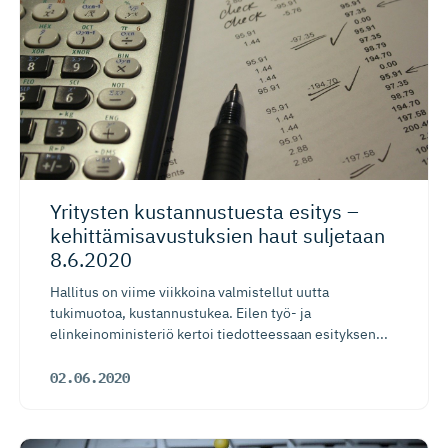
Yritysten kustannus­tuesta esitys –
kehittämi­sa­vus­tuksien haut suljetaan
8.6.2020
Hallitus on viime viikkoina valmistellut uutta
tukimuotoa, kustannustukea. Eilen työ- ja
elinkeinoministeriö kertoi tiedotteessaan esityksen...
02.06.2020