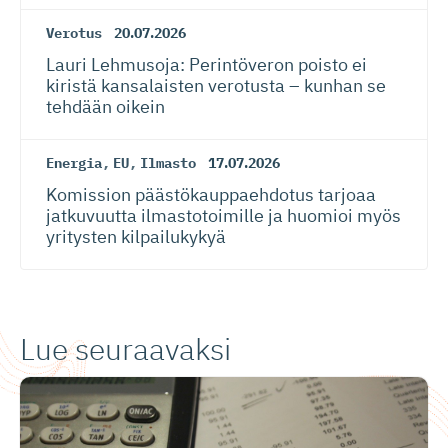
Verotus
20.07.2026
Lauri Lehmusoja: Perintöveron poisto ei
kiristä kansalaisten verotusta – kunhan se
tehdään oikein
Energia
,
EU
,
Ilmasto
17.07.2026
Komission päästökaup­paehdotus tarjoaa
jatkuvuutta ilmastotoimille ja huomioi myös
yritysten kilpailukykyä
Lue seuraavaksi