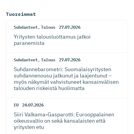
Tuoreimmat
Suhdanteet
,
Talous
27.07.2026
Yritysten talousluottamus jatkoi
paranemista
Suhdanteet
,
Talous
27.07.2026
Suhdanneba­ro­metri: Suomalaisy­ri­tysten
suhdannenousu jatkunut ja laajentunut –
myös näkymät vahvistuneet kansainvälisen
talouden riskeistä huolimatta
EU
24.07.2026
Siiri Valkama-Gas­pa­rotti: Eurooppalainen
oikeusvaltio on sekä kansalaisten että
yritysten etu