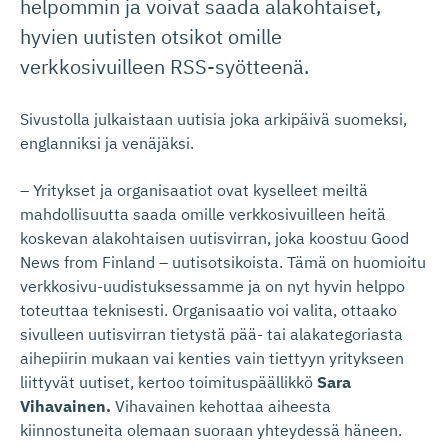
helpommin ja voivat saada alakohtaiset,
hyvien uutisten otsikot omille
verkkosivuilleen RSS-syötteenä.
Sivustolla julkaistaan uutisia joka arkipäivä suomeksi,
englanniksi ja venäjäksi.
– Yritykset ja organisaatiot ovat kyselleet meiltä
mahdollisuutta saada omille verkkosivuilleen heitä
koskevan alakohtaisen uutisvirran, joka koostuu Good
News from Finland – uutisotsikoista. Tämä on huomioitu
verkkosivu-uudistuksessamme ja on nyt hyvin helppo
toteuttaa teknisesti. Organisaatio voi valita, ottaako
sivulleen uutisvirran tietystä pää- tai alakategoriasta
aihepiirin mukaan vai kenties vain tiettyyn yritykseen
liittyvät uutiset, kertoo toimituspäällikkö
Sara
Vihavainen.
Vihavainen kehottaa aiheesta
kiinnostuneita olemaan suoraan yhteydessä häneen.