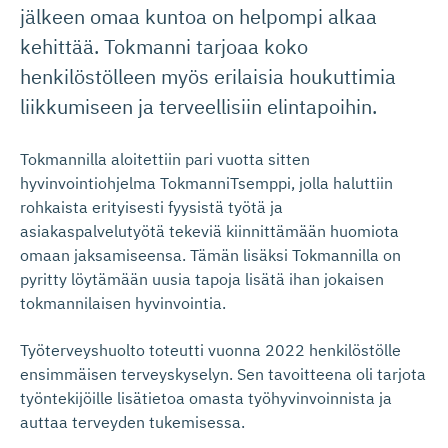
jälkeen omaa kuntoa on helpompi alkaa
kehittää. Tokmanni tarjoaa koko
henkilöstölleen myös erilaisia houkuttimia
liikkumiseen ja terveellisiin elintapoihin.
Tokmannilla aloitettiin pari vuotta sitten
hyvinvointiohjelma TokmanniTsemppi, jolla haluttiin
rohkaista erityisesti fyysistä työtä ja
asiakaspalvelutyötä tekeviä kiinnittämään huomiota
omaan jaksamiseensa. Tämän lisäksi Tokmannilla on
pyritty löytämään uusia tapoja lisätä ihan jokaisen
tokmannilaisen hyvinvointia.
Työterveyshuolto toteutti vuonna 2022 henkilöstölle
ensimmäisen terveyskyselyn. Sen tavoitteena oli tarjota
työntekijöille lisätietoa omasta työhyvinvoinnista ja
auttaa terveyden tukemisessa.