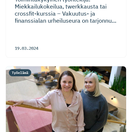
Miekkailu­ko­keilua, twerkkausta tai
crossfit-kurssia – Vakuutus- ja
finanssialan urheiluseura on tarjonnut
yhtiöiden välistä työpaikka­lii­kuntaa jo
vuodesta 1949
19.03.2024
Työelämä