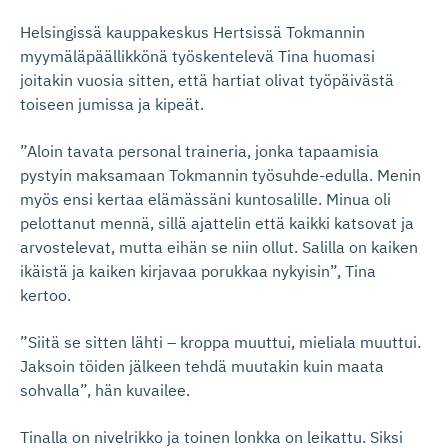
Helsingissä kauppakeskus Hertsissä Tokmannin
myymäläpäällikkönä työskentelevä Tina huomasi
joitakin vuosia sitten, että hartiat olivat työpäivästä
toiseen jumissa ja kipeät.
”Aloin tavata personal traineria, jonka tapaamisia
pystyin maksamaan Tokmannin työsuhde-edulla. Menin
myös ensi kertaa elämässäni kuntosalille. Minua oli
pelottanut mennä, sillä ajattelin että kaikki katsovat ja
arvostelevat, mutta eihän se niin ollut. Salilla on kaiken
ikäistä ja kaiken kirjavaa porukkaa nykyisin”, Tina
kertoo.
”Siitä se sitten lähti – kroppa muuttui, mieliala muuttui.
Jaksoin töiden jälkeen tehdä muutakin kuin maata
sohvalla”, hän kuvailee.
Tinalla on nivelrikko ja toinen lonkka on leikattu. Siksi