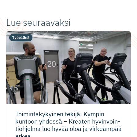
Lue seuraavaksi
Työelämä
Toimintaky­kyinen tekijä: Kympin
kuntoon yhdessä – Kreaten hyvinvoin­
tiohjelma luo hyvää oloa ja virkeämpää
arkea