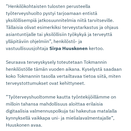
”Henkilökohtaisten tulosten perusteella
työterveyshuolto pystyi tarjoamaan entistä
yksilöllisempiä jatkosuunnitelmia niitä tarvitseville.
Tällaisia olivat esimerkiksi terveystarkastus ja ohjaus
asiantuntijalle tai yksilöllisiin työkykyä ja terveyttä
ylläpitäviin ohjelmiin”, henkilöstö- ja
vastuullisuusjohtaja
Sirpa Huuskonen
kertoo.
Seuraava terveyskysely toteutetaan Tokmannin
henkilöstölle tämän vuoden aikana. Kyselystä saadaan
koko Tokmannin tasolla vertailtavaa tietoa siitä, miten
terveystottumukset ovat kehittyneet.
”Työterveyshuoltomme kautta työntekijöillämme on
milloin tahansa mahdollisuus aloittaa erilaisia
digitaalisia valmennuspolkuja tai hakeutua matalalla
kynnyksellä vaikkapa uni- ja mielialavalmentajalle”,
Huuskonen avaa.