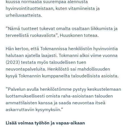
kuussa normaalia suurempaa alennusta
hyvinvointituotteistaan, kuten vitamiineista ja
urheiluvaatteista.
”Nämä tuotteet tukevat omalta osaltaan liikkumista ja
terveellistä ruokavaliota”, Huuskonen toteaa.
Hän kertoo, että Tokmannissa henkilöstön hyvinvointia
halutaan ajatella laajasti. Tokmanni alkoi viime vuonna
(2023) testata myös taloudellisen tuen
neuvontapalveluita. Henkilöstö sai mahdollisuuden
kysyä Tokmannin kumppaneilta taloudellisista asioista.
”Palvelun avulla henkilöstömme pystyy keskustelemaan
luottamuksellisesti omista raha-asioistaan talouden
ammattilaisten kanssa ja saada neuvontaa itseä
askarruttaviin kysymyksiin.”
Lisää voimaa työhön ja vapaa-aikaan