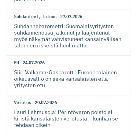
Suhdanteet
,
Talous
27.07.2026
Suhdanneba­ro­metri: Suomalaisy­ri­tysten
suhdannenousu jatkunut ja laajentunut –
myös näkymät vahvistuneet kansainvälisen
talouden riskeistä huolimatta
EU
24.07.2026
Siiri Valkama-Gas­pa­rotti: Eurooppalainen
oikeusvaltio on sekä kansalaisten että
yritysten etu
Verotus
20.07.2026
Lauri Lehmusoja: Perintöveron poisto ei
kiristä kansalaisten verotusta – kunhan se
tehdään oikein