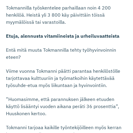
Tokmannilla työskentelee parhaillaan noin 4 200
henkilöä. Heistä yli 3 800 käy päivittäin töissä
myymälöissä tai varastoilla.
Etuja, alennusta vitamiineista ja urheiluvaatteista
Entä mitä muuta Tokmannilla tehty työhyvinvoinnin
eteen?
Viime vuonna Tokmanni päätti parantaa henkilöstölle
tarjottavaa kulttuuriin ja työmatkoihin käytettävää
työsuhde-etua myös liikuntaan ja hyvinvointiin.
”Huomasimme, että parannuksen jälkeen etuuden
käyttö lisääntyi vuoden aikana peräti 36 prosenttia”,
Huuskonen kertoo.
Tokmanni tarjoaa kaikille työntekijöilleen myös kerran