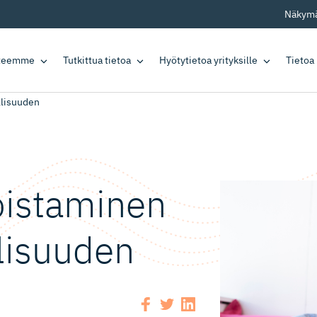
Näkymä
tteemme
Tutkittua tietoa
Hyötytietoa yrityksille
Tietoa
llisuuden
oistaminen
llisuuden