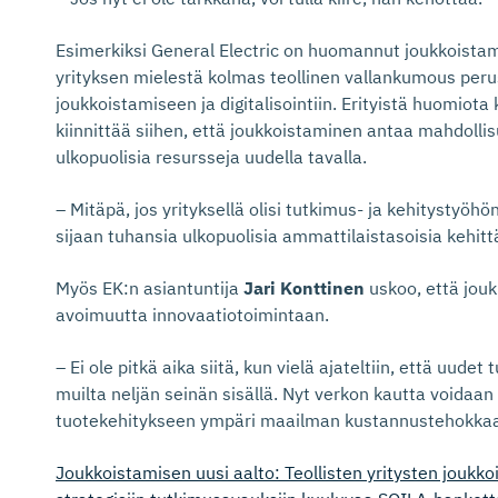
Esimerkiksi General Electric on huomannut joukkoistami
yrityksen mielestä kolmas teollinen vallankumous per
joukkoistamiseen ja digitalisointiin. Erityistä huomio
kiinnittää siihen, että joukkoistaminen antaa mahdoll
ulkopuolisia resursseja uudella tavalla.
– Mitäpä, jos yrityksellä olisi tutkimus- ja kehitystyö
sijaan tuhansia ulkopuolisia ammattilaistasoisia kehitt
Myös EK:n asiantuntija
Jari Konttinen
uskoo, että jouk
avoimuutta innovaatiotoimintaan.
– Ei ole pitkä aika siitä, kun vielä ajateltiin, että uude
muilta neljän seinän sisällä. Nyt verkon kautta voidaan
tuotekehitykseen ympäri maailman kustannustehokkaa
Joukkoistamisen uusi aalto: Teollisten yritysten joukko