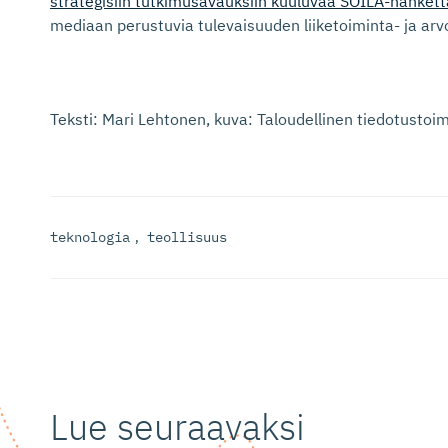
strategisiin tutkimusavauksiin kuuluvaa SOILA-hankett
mediaan perustuvia tulevaisuuden liiketoiminta- ja arv
Teksti: Mari Lehtonen, kuva: Taloudellinen tiedotustoim
teknologia
,
teollisuus
Lue seuraavaksi