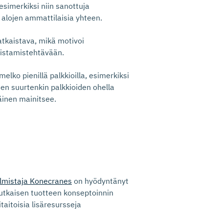
a esimerkiksi niin sanottuja
 alojen ammattilaisia yhteen.
atkaistava, mikä motivoi
oistamistehtävään.
elko pienillä palkkioilla, esimerkiksi
sten suurtenkin palkkioiden ohella
äinen mainitsee.
almistaja Konecranes
on hyödyntänyt
kaisen tuotteen konseptoinnin
aitoisia lisäresursseja