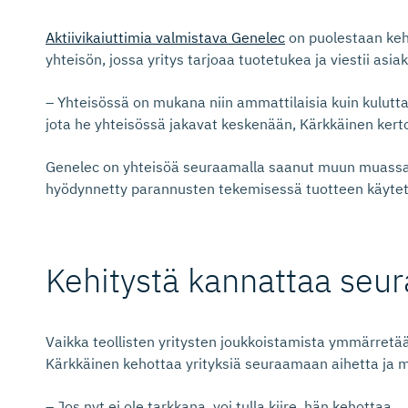
Aktiivikaiuttimia valmistava Genelec
on puolestaan keh
yhteisön, jossa yritys tarjoaa tuotetukea ja viestii asi
– Yhteisössä on mukana niin ammattilaisia kuin kuluttaji
jota he yhteisössä jakavat keskenään, Kärkkäinen kert
Genelec on yhteisöä seuraamalla saanut muun muassa 
hyödynnetty parannusten tekemisessä tuotteen käytett
Kehitystä kannattaa seur
Vaikka teollisten yritysten joukkoistamista ymmärretään
Kärkkäinen kehottaa yrityksiä seuraamaan aihetta ja m
– Jos nyt ei ole tarkkana, voi tulla kiire, hän kehottaa.