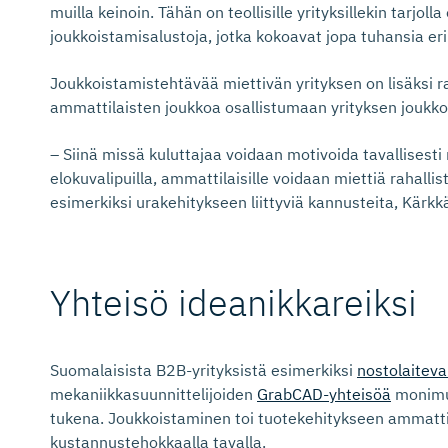
muilla keinoin. Tähän on teollisille yrityksillekin tarjoll
joukkoistamisalustoja, jotka kokoavat jopa tuhansia eri
Joukkoistamistehtävää miettivän yrityksen on lisäksi r
ammattilaisten joukkoa osallistumaan yrityksen joukk
– Siinä missä kuluttajaa voidaan motivoida tavallisesti m
elokuvalipuilla, ammattilaisille voidaan miettiä rahalli
esimerkiksi urakehitykseen liittyviä kannusteita, Kärkk
Yhteisö ideanikkareiksi
Suomalaisista B2B-yrityksistä esimerkiksi
nostolaitev
mekaniikkasuunnittelijoiden
GrabCAD-yhteisöä
monimut
tukena. Joukkoistaminen toi tuotekehitykseen ammattit
kustannustehokkaalla tavalla.