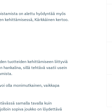
koistamista on alettu hyödyntää myös
den kehittämisessä, Kärkkäinen kertoo.
iiden tuotteiden kehittämiseen liittyviä
 hankalina, sillä tehtävä vaatii usein
aamista.
 voi olla monimutkainen, vaikkapa
tävässä samalla tavalla kuin
jolloin sopiva joukko on löydettävä