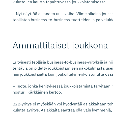
kuluttajien kautta tapahtuvassa joukkoistamisessa.
– Nyt näyttää alkaneen uusi vaihe. Viime aikoina jouk
teollisten business-to-business-tuotteiden ja palvelui
Ammattilaiset joukkona
Erityisesti teollisia business-to-business-yrityksiä ja n
tehtäviä on pidetty joukkoistamisen näkökulmasta usein
niin joukkoistajalta kuin joukoiltakin erikoistunutta os
– Tuote, jonka kehityksessä joukkoistamista tarvitaan,
nosturi, Kärkkäinen kertoo.
B2B-yritys ei myöskään voi hyödyntää asiakkaitaan teh
kuluttajayritys. Asiakkaita saattaa olla vain kymmeniä, 