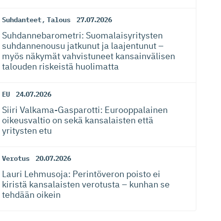
Suhdanteet
,
Talous
27.07.2026
Suhdanneba­ro­metri: Suomalaisy­ri­tysten
suhdannenousu jatkunut ja laajentunut –
myös näkymät vahvistuneet kansainvälisen
talouden riskeistä huolimatta
EU
24.07.2026
Siiri Valkama-Gas­pa­rotti: Eurooppalainen
oikeusvaltio on sekä kansalaisten että
yritysten etu
Verotus
20.07.2026
Lauri Lehmusoja: Perintöveron poisto ei
kiristä kansalaisten verotusta – kunhan se
tehdään oikein