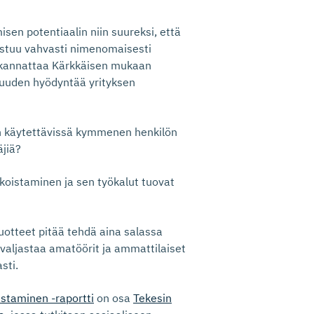
sen potentiaalin niin suureksi, että
ustuu vahvasti nimenomaisesti
ta kannattaa Kärkkäisen mukaan
isuuden hyödyntää yrityksen
hön käytettävissä kymmenen henkilön
äjiä?
koistaminen ja sen työkalut tuovat
t tuotteet pitää tehdä aina salassa
 valjastaa amatöörit ja ammattilaiset
sti.
istaminen -raportti
on osa
Tekesin