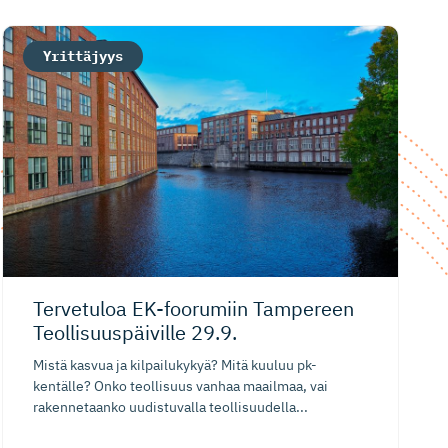
Yrittäjyys
Tervetuloa EK-foorumiin Tampereen
Teollisuus­päiville 29.9.
Mistä kasvua ja kilpailukykyä? Mitä kuuluu pk-
kentälle? Onko teollisuus vanhaa maailmaa, vai
rakennetaanko uudistuvalla teollisuudella...