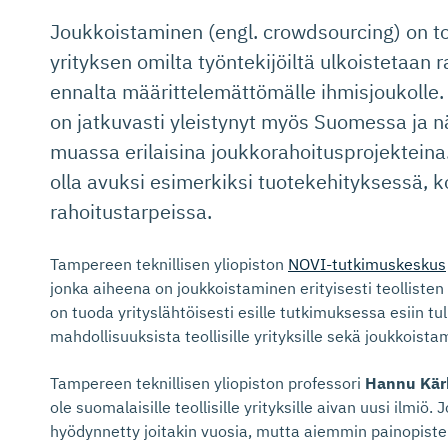
Joukkoistaminen (engl. crowdsourcing) on toi
yrityksen omilta työntekijöiltä ulkoistetaan r
ennalta määrittelemättömälle ihmisjoukolle
on jatkuvasti yleistynyt myös Suomessa ja n
muassa erilaisina joukkorahoitusprojekteina.
olla avuksi esimerkiksi tuotekehityksessä, k
rahoitustarpeissa.
Tampereen teknillisen yliopiston
NOVI-tutkimuskeskus
jonka aiheena on joukkoistaminen erityisesti teolliste
on tuoda yrityslähtöisesti esille tutkimuksessa esiin tu
mahdollisuuksista teollisille yrityksille sekä joukkoist
Tampereen teknillisen yliopiston professori
Hannu Kär
ole suomalaisille teollisille yrityksille aivan uusi ilmiö. 
hyödynnetty joitakin vuosia, mutta aiemmin painopiste o