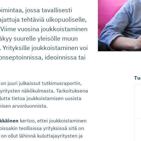
mintaa, jossa tavallisesti
ajattuja tehtäviä ulkopuoliselle,
. Viime vuosina joukkoistaminen
äkyy suurelle yleisölle muun
 Yrityksille joukkoistaminen voi
onseptoinnissa, ideoinnissa tai
Tu
on juuri julkaissut tutkimusraportin,
n yritysten näkökulmasta. Tarkoituksena
llutta tietoa joukkoistamisen uusista
amisen arvonluonnista.
kkäinen
kertoo, ettei joukkoistaminen
Joissakin teollisissa yrityksissä sitä on
n ollut lähinnä kuluttajayritysten ja