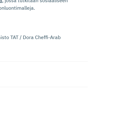
a
, jossa tutkitaan sosiaaliseen
onluontimalleja.
isto TAT / Dora Cheffi-Arab