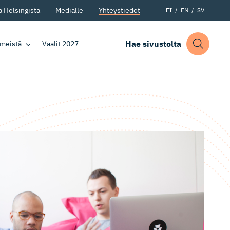
 Helsingistä
Medialle
Yhteystiedot
FI
EN
SV
Hae sivustolta
 meistä
Vaalit 2027