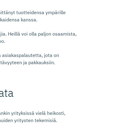
ittänyt tuotteidensa ympärille
akkaidensa kanssa.
a. Heillä voi olla paljon osaamista,
oo.
asiakaspalautetta, jota on
ävyyteen ja pakkauksiin.
ata
kin yrityksissä vielä heikosti,
uiden yritysten tekemisiä.