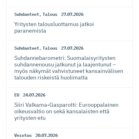
Suhdanteet
,
Talous
27.07.2026
Yritysten talousluottamus jatkoi
paranemista
Suhdanteet
,
Talous
27.07.2026
Suhdanneba­ro­metri: Suomalaisy­ri­tysten
suhdannenousu jatkunut ja laajentunut –
myös näkymät vahvistuneet kansainvälisen
talouden riskeistä huolimatta
EU
24.07.2026
Siiri Valkama-Gas­pa­rotti: Eurooppalainen
oikeusvaltio on sekä kansalaisten että
yritysten etu
Verotus
20.07.2026