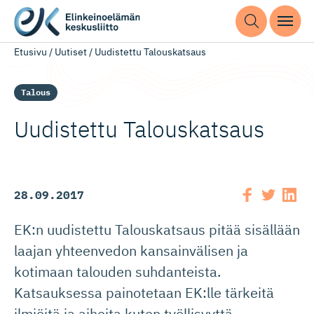
Etusivu
/
Uutiset
/
Uudistettu Talouskatsaus
Talous
Uudistettu Talouskatsaus
28.09.2017
EK:n uudistettu Talouskatsaus pitää sisällään
laajan yhteenvedon kansainvälisen ja
kotimaan talouden suhdanteista.
Katsauksessa painotetaan EK:lle tärkeitä
ilmiöitä ja aiheita kuten työllisyyttä,